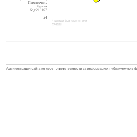
Перевозчик ,
Курган
Код:219197
#4
* контакт был изменен или
удален
Администрация сайта не несет ответственности за информацию, публикуемую в ф