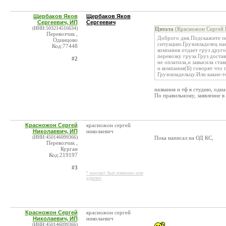
Щербаков Яков
Щербаков Яков
Сергеевич, ИП
Сергеевич
(ИНН:503214516634)
Цитата
(Красножон Сергей Н
Перевозчик ,
Доброго дня.Подскажите по
Одинцово
ситуацию.Грузовладелец на
Код:77448
компания отдает груз друго
перевозку груза.Груз доста
#2
не оплатила,и завысила ста
и компания(Б) говорят что 
Грузовладельцу.Или какие-т
названия и тф в студию, одна
По правильному, заявление в 
Красножон Сергей
красножон сергей
Николаевич, ИП
николаевич
(ИНН:450146099366)
Пока написал на ОД КС,
Перевозчик ,
Курган
Код:219197
#3
* контакт был изменен или
удален
Красножон Сергей
красножон сергей
Николаевич, ИП
николаевич
(ИНН:450146099366)