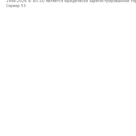
1998-2026
© ATI.SU является юридически зарегистрированной то
Сервер
53