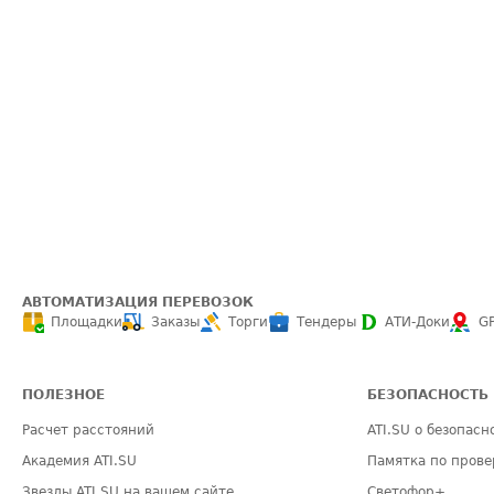
АВТОМАТИЗАЦИЯ ПЕРЕВОЗОК
Площадки
Заказы
Торги
Тендеры
АТИ-Доки
G
ПОЛЕЗНОЕ
БЕЗОПАСНОСТЬ
Расчет расстояний
ATI.SU о безопасн
Академия ATI.SU
Памятка по прове
Звезды ATI.SU на вашем сайте
Светофор+