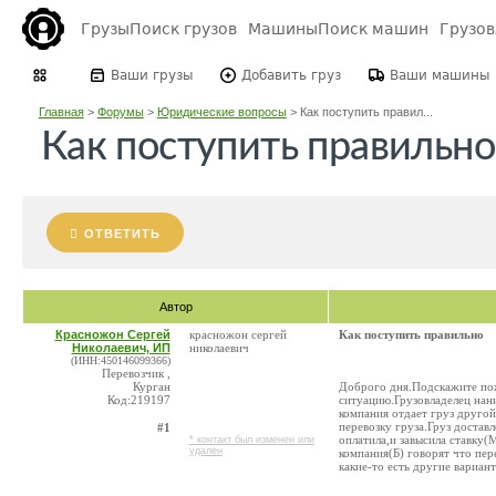
Грузы
Поиск грузов
Машины
Поиск машин
Грузо
Ваши грузы
Добавить груз
Ваши машины
Главная
>
Форумы
>
Юридические вопросы
>
Как поступить правил...
Как поступить правильно
ОТВЕТИТЬ
Автор
Красножон Сергей
красножон сергей
Как поступить правильно
Николаевич, ИП
николаевич
(ИНН:450146099366)
Перевозчик ,
Курган
Доброго дня.Подскажите пож
Код:219197
ситуацию.Грузовладелец нан
компания отдает груз другой
перевозку груза.Груз доставл
#1
оплатила,и завысила ставку(
* контакт был изменен или
удален
компания(Б) говорят что пер
какие-то есть другие вариан