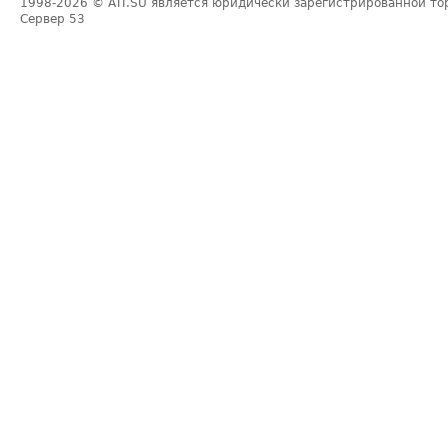
1998-2026
© ATI.SU является юридически зарегистрированной то
Сервер
53