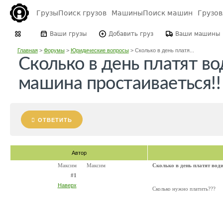
Грузы
Поиск грузов
Машины
Поиск машин
Грузо
Ваши грузы
Добавить груз
Ваши машины
Главная
>
Форумы
>
Юридические вопросы
>
Сколько в день платя...
Сколько в день платят в
машина простаиваеться!!
ОТВЕТИТЬ
Автор
Максим
Максим
Сколько в день платят вод
#1
Наверх
Сколько нужно платить???