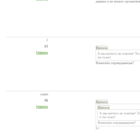
диване и не может организов
1
#5
Цитата
Наверх
А мы ничего не платим! Тол
ты тоже!
Фамилию оправдываешь?
санёк
#6
Цитата
Наверх
Цитата
А мы ничего не платим! Т
и ты тоже!
Фамилию оправдываешь?
5+