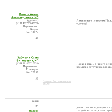
Козлов Антон
Александрович, ИП
(удалена)
А мы ничего не платим! Толь
(ИНН:402709043873)
ты тоже!
Перевозчик ,
Калуга
Код:93627
#2
Забугина Юлия
Витальевна, ИП
(ИНН:261800710333)
Подход такой, я ничего не по
Перевозчик ,
наёмного сотрудника работо
Ессентуки
Код:32656
#3
* контакт был изменен или
удален
санёк
#4
даааа с таким подходом к вод
гвоздей нахватал,а если серь
Наверх