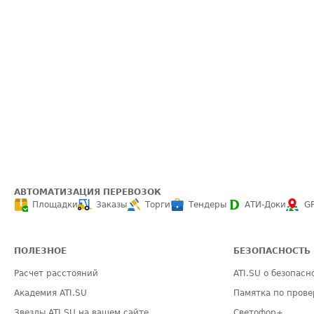
АВТОМАТИЗАЦИЯ ПЕРЕВОЗОК
Площадки
Заказы
Торги
Тендеры
АТИ-Доки
G
ПОЛЕЗНОЕ
БЕЗОПАСНОСТЬ
Расчет расстояний
ATI.SU о безопасн
Академия ATI.SU
Памятка по прове
Звезды ATI.SU на вашем сайте
Светофор+