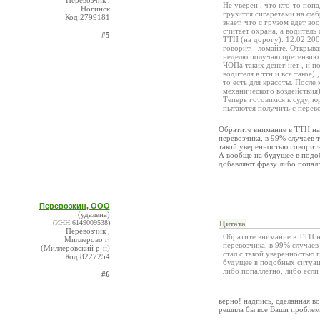
Перевозчик ,
Не уверен , что кто-то поп
Ногинск
грузится сигаретами на фа
Код:2799181
знает, что с грузом едет в
считает охрана, а водитель
#5
ТТН (на дорогу). 12.02.200
говорит - ломайте. Открываю
неделю получаю претензию н
ЧОПа таких денег нет , и 
водителя в ттн и все такое
то есть для красоты. После
механического воздействия)
Теперь готовимся к суду, ю
пытаются получить с перевоз
Обратите внимание в ТТН на 
перевозчика, в 99% случаев т
такой уверенностью говорит
А вообще на будущее в под
добавляют фразу либо попалл
Перевозкин, ООО
(удалена)
(ИНН:6149009538)
Цитата
Перевозчик ,
Обратите внимание в ТТН на
Миллерово г.
перевозчика, в 99% случаев 
(Миллеровский р-н)
стал с такой уверенностью 
Код:8227254
будущее в подобных ситуа
либо попаллетно, либо если
#6
верно! надпись, сделанная во
решила бы все Ваши проблем