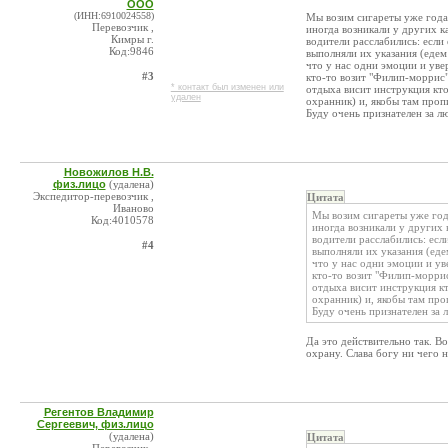
ООО
(ИНН:6910024558)
Мы возим сигареты уже года
Перевозчик ,
иногда возникали у других к
Кимры г.
водители расслабились: если 
Код:9846
выполняли их указания (едем з
что у нас одни эмоции и увер
#3
кто-то возит "Филип-моррис"
* контакт был изменен или
отдыха висит инструкция кто
удален
охранник) и, якобы там пропи
Буду очень признателен за 
Новожилов Н.В.
физ.лицо
(удалена)
Экспедитор-перевозчик ,
Цитата
Иваново
Мы возим сигареты уже год
Код:4010578
иногда возникали у других 
водители расслабились: есл
#4
выполняли их указания (едем
что у нас одни эмоции и уве
кто-то возит "Филип-моррис
отдыха висит инструкция кт
охранник) и, якобы там проп
Буду очень признателен за
Да это действительно так. В
охрану. Слава богу ни чего 
Регентов Владимир
Сергеевич, физ.лицо
(удалена)
Цитата