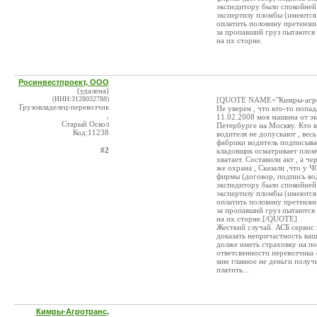
экспедитору было спокойней 
экспертизу пломбы (имеются 
оплатить половину претензии.
за пропавший груз пытаются п
на их сторне.
Росинвестпроект, ООО
(удалена)
(ИНН:3128032788)
[QUOTE NAME="Кимры-агрот
Грузовладелец-перевозчик
Не уверен , что кто-то попад
,
11.02.2008 моя машина от эк
Старый Оскол
Петербурге на Москву. Кто в
Код:11238
водителя не допускают , весь
фабрики водитель подписывае
#2
кладовщик осматривает пломб
хватает. Составили акт , а 
же охрана , Сказали ,что у 
фирмы (договор, подпись вод
экспедитору было спокойней 
экспертизу пломбы (имеются 
оплатить половину претензии.
за пропавший груз пытаются п
на их сторне.[/QUOTE]
Жесткий случай. АСБ сервис 
доказать непричастность ва
долже иметь страховку на по
ответсвенности перевозчика 
мне главное не деньги получи
платить...
Кимры-Агротранс,