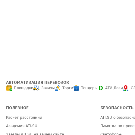
АВТОМАТИЗАЦИЯ ПЕРЕВОЗОК
Площадки
Заказы
Торги
Тендеры
АТИ-Доки
G
ПОЛЕЗНОЕ
БЕЗОПАСНОСТЬ
Расчет расстояний
ATI.SU о безопасн
Академия ATI.SU
Памятка по прове
Звезды ATI.SU на вашем сайте
Светофор+