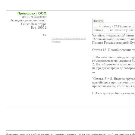
Промфрахт, ООО
(ИНН:7811593989)
Экспедитор-перевозчик ,
Цитата
Санкт-Петербург
... по закону (УАТ)деньги 
Код:10052
такое) , ..., но шансов у нас
#7
Читайте: Федеральный закон
* контакт был изменен или
"Устав автомобильного транс
удален
Принят Государственной Дум
Статья 13. Пломбирование т
1. По окончании погрузки к
грузополучателю, должны бы
2. Пломбирование транспортн
не предусмотрено договором
...
"Статья15 п.8. Выдача грузо
контейнерах при наличии ис
проверки массы, состояния гр
В Акте должно быть указано: 
Администрация сайта не несет ответственности за информацию, публикуемую в ф