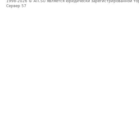
1998-2026
© ATI.SU является юридически зарегистрированной то
Сервер
57