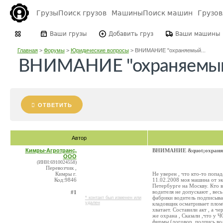
Грузы
Поиск грузов
Машины
Поиск машин
Грузо
Ваши грузы
Добавить груз
Ваши машины
Главная
>
Форумы
>
Юридические вопросы
>
ВНИМАНИЕ "охраняемый...
ВНИМАНИЕ "охраняемый г
ОТВЕТИТЬ
Автор
Кимры-Агротранс,
ВНИМАНИЕ &quot;охраняем
ООО
(ИНН:6910024558)
Перевозчик ,
Кимры г.
Не уверен , что кто-то попад
Код:9846
11.02.2008 моя машина от эк
Петербурге на Москву. Кто в
водителя не допускают , весь
#1
фабрики водитель подписывае
* контакт был изменен или
удален
кладовщик осматривает пломб
хватает. Составили акт , а 
же охрана , Сказали ,что у 
фирмы (договор, подпись вод