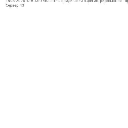
1998-2026
© ATI.SU является юридически зарегистрированной то
Сервер
43