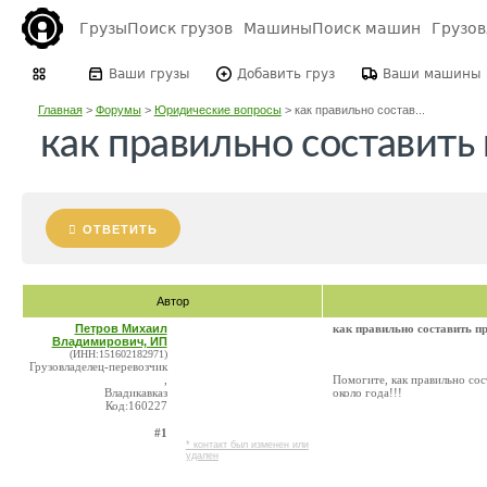
Грузы
Поиск грузов
Машины
Поиск машин
Грузо
Ваши грузы
Добавить груз
Ваши машины
Главная
>
Форумы
>
Юридические вопросы
>
как правильно состав...
как правильно составить
ОТВЕТИТЬ
Автор
Петров Михаил
как правильно составить п
Владимирович, ИП
(ИНН:151602182971)
Грузовладелец-перевозчик
,
Помогите, как правильно сос
Владикавказ
около года!!!
Код:160227
#1
* контакт был изменен или
удален