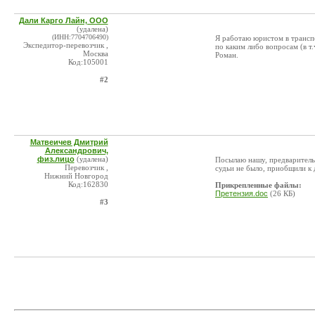
Дали Карго Лайн, ООО
(удалена)
(ИНН:7704706490)
Я работаю юристом в транс
Экспедитор-перевозчик ,
по каким либо вопросам (в т
Москва
Роман.
Код:105001
#2
Матвеичев Дмитрий
Александрович,
физ.лицо
(удалена)
Посылаю нашу, предваритель
Перевозчик ,
судьи не было, приобщили к 
Нижний Новгород
Код:162830
Прикрепленные файлы:
Претензия.doc
(26 КБ)
#3