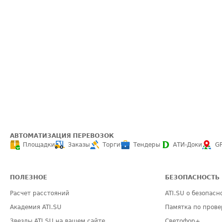
АВТОМАТИЗАЦИЯ ПЕРЕВОЗОК
Площадки
Заказы
Торги
Тендеры
АТИ-Доки
G
ПОЛЕЗНОЕ
БЕЗОПАСНОСТЬ
Расчет расстояний
ATI.SU о безопасн
Академия ATI.SU
Памятка по прове
Звезды ATI.SU на вашем сайте
Светофор+