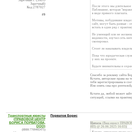
Заречный г. (ЗАТО
Заречный)
После этого мы длительное
Код:2787027
Паблишинг, которая "вправл
в виде прямого плагиата.
#9
Мотивы, побудившие владель
сайт, могут быть разные - 
встать в один ряд с практи
Не умеющий или не желающий
видимости, изучил сеть ин
скопировал.
Стоит ли наказывать владел
Пока что юридическая слу
у них на проекте.
Будьте внимательны и охран
Спасибо за рекламу сайта Бор
Кстати, авторские права на 
тебя зарегистрированы в соо
Или опять сны про рептило
Кстати да, любой может зайт
ситуаций, ссылки на практик
Транспортные юристы
Порватов Борис
(ПРАВОВОЙ ЦЕНТР
БОРИСА ПОРВАТОВА,
Цитата
(Ваш юрист ПРАВОВ
ООО)
ИП) @ 26.06.2025 16:03)
(ИНН:7709492475)
Кстати, авторские права н