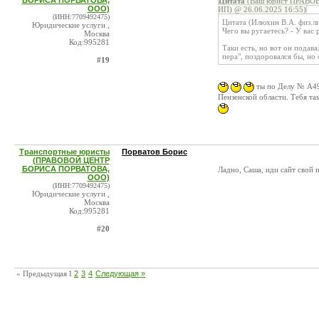
БОРИСА ПОРВАТОВА,
Цитата
(Ваш юрист ПРАВОВ
ООО)
ИП) @ 26.06.2025 16:55)
(ИНН:7709492475)
Цитата (Илюхин В.А. физ.л
Юридические услуги ,
Чего вы ругаетесь? - У вас 
Москва
Код:995281
Таки есть, но вот он подава
пера", поздоровался бы, но
#19
ты по Делу № А49-
Пензенской области. Тебя та
Транспортные юристы
Порватов Борис
(ПРАВОВОЙ ЦЕНТР
БОРИСА ПОРВАТОВА,
Ладно, Саша, иди сайт свой 
ООО)
(ИНН:7709492475)
Юридические услуги ,
Москва
Код:995281
#20
« Предыдущая
1
2
3
4
Следующая »