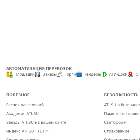
АВТОМАТИЗАЦИЯ ПЕРЕВОЗОК
Площадки
Заказы
Торги
Тендеры
АТИ-Доки
G
ПОЛЕЗНОЕ
БЕЗОПАСНОСТЬ
Расчет расстояний
ATI.SU о безопасн
Академия ATI.SU
Памятка по прове
Звезды ATI.SU на вашем сайте
Светофор+
Индекс ATI.SU FTL РФ
Страхование