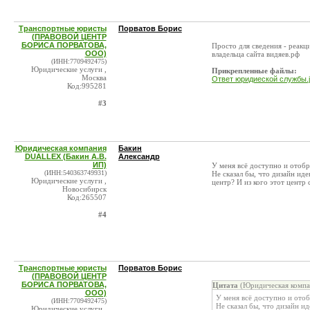
Транспортные юристы
Порватов Борис
(ПРАВОВОЙ ЦЕНТР
БОРИСА ПОРВАТОВА,
Просто для сведения - реак
ООО)
владельца сайта видяев.рф
(ИНН:7709492475)
Юридические услуги ,
Прикрепленные файлы:
Москва
Ответ юридиеской службы.
Код:995281
#3
Юридическая компания
Бакин
DUALLEX (Бакин А.В.
Александр
ИП)
У меня всё доступно и отобр
(ИНН:540363749931)
Не сказал бы, что дизайн ид
Юридические услуги ,
центр? И из кого этот центр 
Новосибирск
Код:265507
#4
Транспортные юристы
Порватов Борис
(ПРАВОВОЙ ЦЕНТР
БОРИСА ПОРВАТОВА,
Цитата
(Юридическая компа
ООО)
У меня всё доступно и отоб
(ИНН:7709492475)
Не сказал бы, что дизайн и
Юридические услуги ,