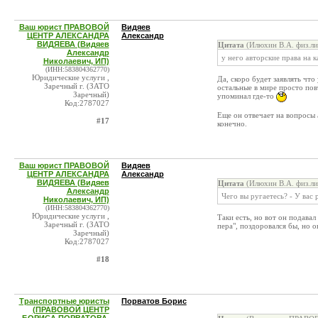
Ваш юрист ПРАВОВОЙ
Видяев
ЦЕНТР АЛЕКСАНДРА
Александр
ВИДЯЕВА (Видяев
Цитата
(Илюхин В.А. физ.ли
Александр
у него авторские права на
Николаевич, ИП)
(ИНН:583804362770)
Юридические услуги ,
Да, скоро будет заявлять чт
Заречный г. (ЗАТО
остальные в мире просто пов
Заречный)
упоминал где-то
Код:2787027
Еще он отвечает на вопросы
#17
конечно.
Ваш юрист ПРАВОВОЙ
Видяев
ЦЕНТР АЛЕКСАНДРА
Александр
ВИДЯЕВА (Видяев
Цитата
(Илюхин В.А. физ.ли
Александр
Чего вы ругаетесь? - У вас 
Николаевич, ИП)
(ИНН:583804362770)
Юридические услуги ,
Таки есть, но вот он подавал
Заречный г. (ЗАТО
пера", поздоровался бы, но 
Заречный)
Код:2787027
#18
Транспортные юристы
Порватов Борис
(ПРАВОВОЙ ЦЕНТР