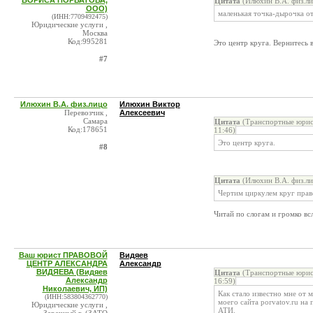
БОРИСА ПОРВАТОВА,
Цитата
(Илюхин В.А. физ.ли
ООО)
маленькая точка-дырочка от
(ИНН:7709492475)
Юридические услуги ,
Москва
Код:995281
Это центр круга. Вернитесь 
#7
Илюхин В.А. физ.лицо
Илюхин Виктор
Перевозчик ,
Алексеевич
Самара
Цитата
(Транспортные юри
Код:178651
11:46)
Это центр круга.
#8
Цитата
(Илюхин В.А. физ.ли
Чертим циркулем круг прав
Читай по слогам и громко вс
Ваш юрист ПРАВОВОЙ
Видяев
ЦЕНТР АЛЕКСАНДРА
Александр
ВИДЯЕВА (Видяев
Цитата
(Транспортные юри
Александр
16:59)
Николаевич, ИП)
Как стало известно мне от 
(ИНН:583804362770)
моего сайта porvatov.ru на
Юридические услуги ,
АТИ.