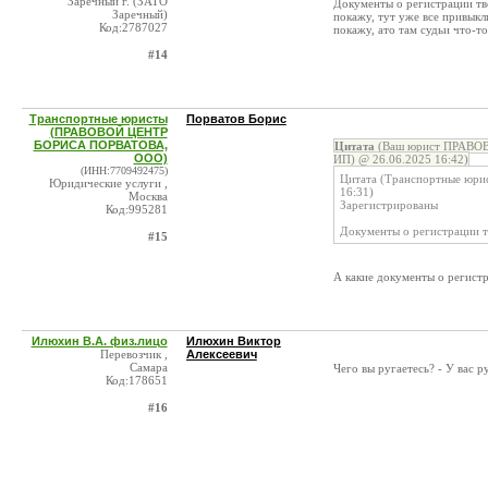
Заречный г. (ЗАТО
Документы о регистрации тво
Заречный)
покажу, тут уже все привыкли
Код:2787027
покажу, ато там судьи что-то
#14
Транспортные юристы
Порватов Борис
(ПРАВОВОЙ ЦЕНТР
БОРИСА ПОРВАТОВА,
Цитата
(Ваш юрист ПРАВОВ
ООО)
ИП) @ 26.06.2025 16:42)
(ИНН:7709492475)
Цитата (Транспортные ю
Юридические услуги ,
16:31)
Москва
Зарегистрированы
Код:995281
Документы о регистрации т
#15
А какие документы о регистр
Илюхин В.А. физ.лицо
Илюхин Виктор
Перевозчик ,
Алексеевич
Самара
Чего вы ругаетесь? - У вас р
Код:178651
#16