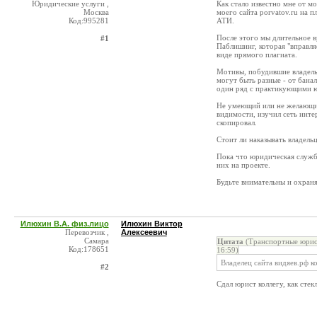
Юридические услуги ,
Как стало известно мне от м
Москва
моего сайта porvatov.ru на 
Код:995281
АТИ.
После этого мы длительное 
#1
Паблишинг, которая "вправля
виде прямого плагиата.
Мотивы, побудившие владельц
могут быть разные - от бана
один ряд с практикующими ю
Не умеющий или не желающий 
видимости, изучил сеть инт
скопировал.
Стоит ли наказывать владель
Пока что юридическая служ
них на проекте.
Будьте внимательны и охраня
Илюхин В.А. физ.лицо
Илюхин Виктор
Перевозчик ,
Алексеевич
Самара
Цитата
(Транспортные юри
Код:178651
16:59)
Владелец сайта видяев.рф к
#2
Сдал юрист коллегу, как стек