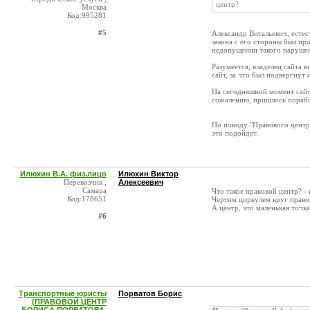
центр?
Москва
Код:995281
#5
Александр Витальевич, естес
закона с его стороны был п
недопущении такого нарушен
Разумеется, владелец сайта в
сайт, за что был подвергнут
На сегодняшний момент сайт 
сожалению, пришлось порабо
По поводу "Правового центра"
это подойдет.
Илюхин В.А. физ.лицо
Илюхин Виктор
Перевозчик ,
Алексеевич
Самара
Что такое правовой центр? -
Код:178651
Чертим циркулем круг право
А центр, это маленькая точк
#6
Транспортные юристы
Порватов Борис
(ПРАВОВОЙ ЦЕНТР