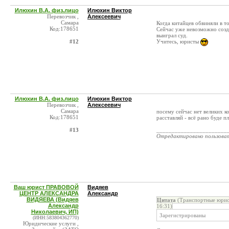
Илюхин В.А. физ.лицо
Илюхин Виктор
Перевозчик ,
Алексеевич
Самара
Когда китайцев обвиняли в 
Код:178651
Сейчас уже невозможно созд
выиграл суд.
#12
Учитесь, юристы
Илюхин В.А. физ.лицо
Илюхин Виктор
Перевозчик ,
Алексеевич
Самара
посему сейчас нет великих ко
Код:178651
расставляй - всё рано буде п
#13
_______________________
Отредактировано пользова
Ваш юрист ПРАВОВОЙ
Видяев
ЦЕНТР АЛЕКСАНДРА
Александр
ВИДЯЕВА (Видяев
Цитата
(Транспортные юри
Александр
16:31)
Николаевич, ИП)
Зарегистрированы
(ИНН:583804362770)
Юридические услуги ,