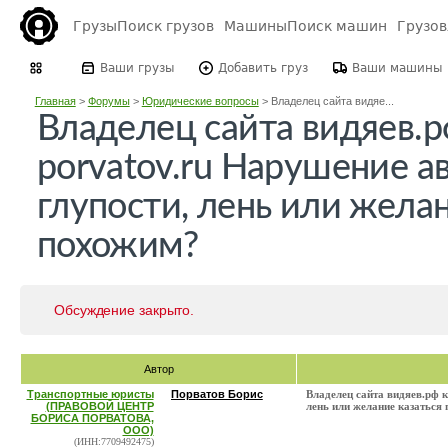
Грузы
Поиск грузов
Машины
Поиск машин
Грузо
Ваши грузы
Добавить груз
Ваши машины
Главная
>
Форумы
>
Юридические вопросы
>
Владелец сайта видяе...
Владелец сайта видяев.р
porvatov.ru Нарушение а
глупости, лень или желан
похожим?
Обсуждение закрыто.
Автор
Транспортные юристы
Порватов Борис
Владелец сайта видяев.рф к
(ПРАВОВОЙ ЦЕНТР
лень или желание казаться
БОРИСА ПОРВАТОВА,
ООО)
(ИНН:7709492475)