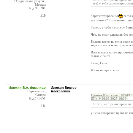
Юридические услуги ,
ага) у тебя зарегистрирова
Москва
Код:995281
#10
Зарегистрированы
А ты к
закончится? Естественно, нет
Теперь у тебя к статусу банк
Что, не смог сдюжить без ко
Больше всего ты меня даже н
маркетинга: как настраивать
Взяв и залив поток просмотро
заявке с сайта.
Саша, Саша...
Живи теперь с этим.
Илюхин В.А. физ.лицо
Илюхин Виктор
Перевозчик ,
Алексеевич
Самара
Цитата
(Ваш юрист ПРАВОВ
Код:178651
ИП) @ 26.06.2025 16:03)
Кстати, авторские права на 
#11
у него авторские права на 