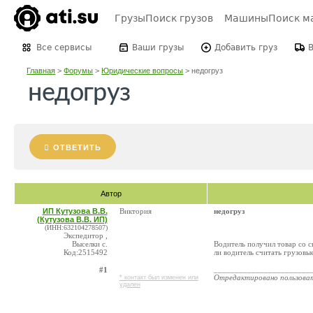
Грузы
Поиск грузов
Машины
Поиск м
Все сервисы
Ваши грузы
Добавить груз
Главная
>
Форумы
>
Юридические вопросы
>
недогруз
недогруз
ОТВЕТИТЬ
Автор
ИП Кутузова В.В.
Виктория
недогруз
(Кутузова В.В. ИП)
(ИНН:632104278507)
Экспедитор ,
Выселки с.
Водитель получил товар со с
Код:2515492
ли водитель считать грузовы
_______________________
#1
Отредактировано пользова
* контакт был изменен или
удален