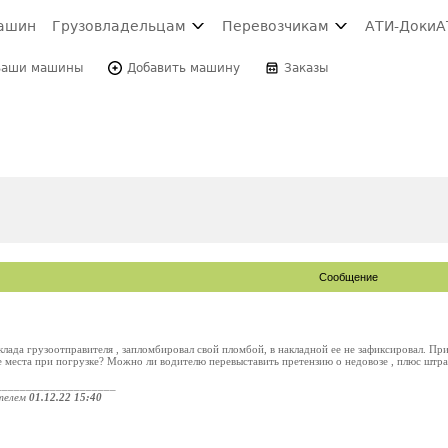
ашин
Грузовладельцам
Перевозчикам
АТИ-Доки
А
Ваши машины
Добавить машину
Заказы
Сообщение
клада грузоотправителя , запломбировал свой пломбой, в накладной ее не зафиксировал. Прив
е места при погрузке? Можно ли водителю перевыставить претензию о недовозе , плюс штра
____________________
телем
01.12.22 15:40