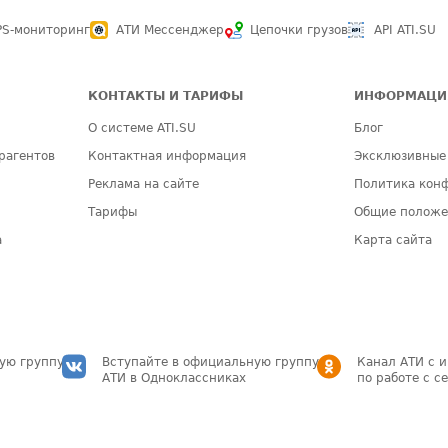
PS-мониторинг
АТИ Мессенджер
Цепочки грузов
API ATI.SU
КОНТАКТЫ И ТАРИФЫ
ИНФОРМАЦИ
О системе ATI.SU
Блог
рагентов
Контактная информация
Эксклюзивные
Реклама на сайте
Политика кон
Тарифы
Общие полож
а
Карта сайта
ую группу
Вступайте в официальную группу
Канал АТИ с 
АТИ в Одноклассниках
по работе с с