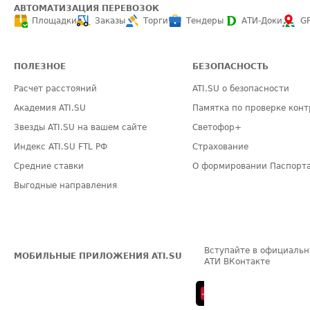
АВТОМАТИЗАЦИЯ ПЕРЕВОЗОК
Площадки
Заказы
Торги
Тендеры
АТИ-Доки
G
ПОЛЕЗНОЕ
БЕЗОПАСНОСТЬ
Расчет расстояний
ATI.SU о безопасности
Академия ATI.SU
Памятка по проверке конт
Звезды ATI.SU на вашем сайте
Светофор+
Индекс ATI.SU FTL РФ
Страхование
Средние ставки
О формировании Паспорт
Выгодные направления
Вступайте в официальн
МОБИЛЬНЫЕ ПРИЛОЖЕНИЯ ATI.SU
АТИ ВКонтакте