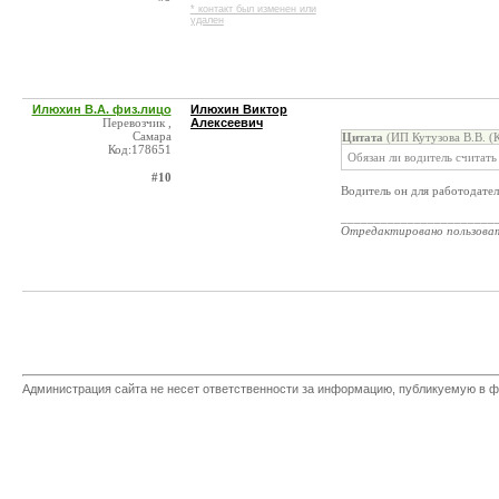
* контакт был изменен или
удален
Илюхин В.А. физ.лицо
Илюхин Виктор
Перевозчик ,
Алексеевич
Самара
Цитата
(ИП Кутузова В.В. (
Код:178651
Обязан ли водитель считать
#10
Водитель он для работодател
_______________________
Отредактировано пользова
Администрация сайта не несет ответственности за информацию, публикуемую в ф