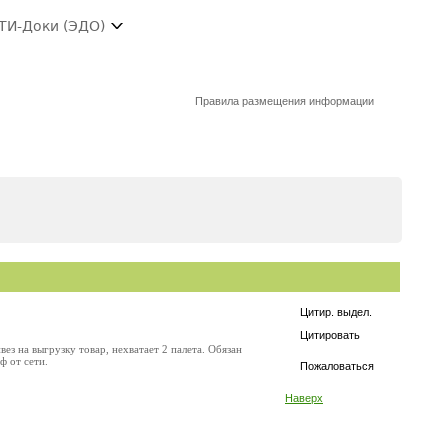
ТИ-Доки (ЭДО)
Правила размещения информации
Цитир. выдел.
Цитировать
ез на выгрузку товар, нехватает 2 палета. Обязан
ф от сети.
Пожаловаться
Наверх