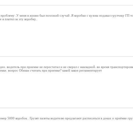
роблему .У меня в жизни был похожий случай .Я коробки с кузова подавал грузчику ГП тот
е я платил за эту коробку.
део. водитель при приемке не пересчитал и не сверил с накладной. во время транспортировк
мке. вопрос Обязан считать при приемке? какой закон регламентирует
ер 5000 коробок . Грузят палеты водителю предлагают расписаться в доках о приёмке груза