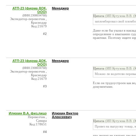
АТП-23 (фирма ДОК,
Менеджер
ООО)
(ИНН:2308034768)
Цитата
(ИП Кутузова В.В. (
Экспедитор-перевозчик ,
запломбировал свой пломбой
Краснодар
Код:21679
Даже если бы указал в накла
#2
определение о взыскании суд
практики. Поэтому ищите юри
АТП-23 (фирма ДОК,
Менеджер
ООО)
(ИНН:2308034768)
Цитата
(ИП Кутузова В.В. (
Экспедитор-перевозчик ,
Можно ли водителю перевыс
Краснодар
Код:21679
Если он трудоустроен как во
#3
документами.
Илюхин В.А. физ.лицо
Илюхин Виктор
Перевозчик ,
Алексеевич
Самара
Цитата
(ИП Кутузова В.В. (
Код:178651
Привез на выгрузку товар, н
#4
что значит не хватает два па