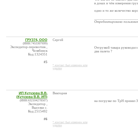
в доках в чём измерения груз
одно и то же количество ко
_______________________
Отредактировано пользова
ГРУЗ74, ООО
Сергей
(ИНН:7453307699)
Экспедитор-перевозчик ,
Отгрузкой тавара руководил 
Челябинск
два палета ?
Код:1324351
#5
* контакт был изменен или
удален
ИП Кутузова В.В.
Виктория
(Кутузова В.В. ИП)
(ИНН:632104278507)
на погрузке по ТрН принял 30
Экспедитор ,
Выселки с.
Код:2515492
#6
* контакт был изменен или
удален