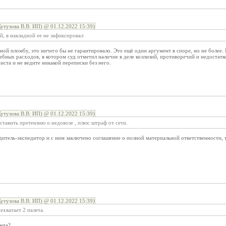
Кутузова В.В. ИП) @ 01.12.2022 15:39)
, в накладной ее не зафиксировал
дной пломбу, это ничего бы не гарантировало. Это ещё один аргумент в споре, но не боле
ебных расходов, в котором суд отметил наличие в деле коллизий, противоречий и недостат
ста и не ведите никакой переписки без него.
Кутузова В.В. ИП) @ 01.12.2022 15:39)
тавить претензию о недовозе , плюс штраф от сети.
дитель-экспедитор и с ним заключено соглашение о полной материальной ответственности, т
Кутузова В.В. ИП) @ 01.12.2022 15:39)
ехватает 2 палета.
лета?