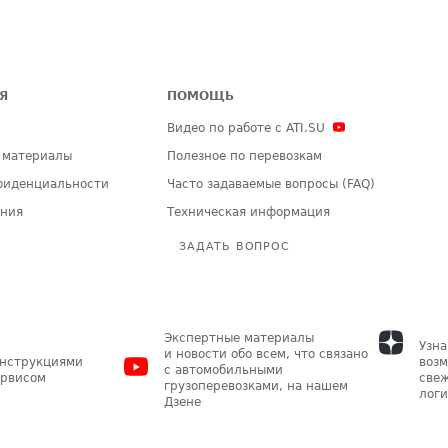
Я
ПОМОЩЬ
Видео по работе с ATI.SU
 материалы
Полезное по перевозкам
фиденциальности
Часто задаваемые вопросы (FAQ)
ения
Техническая информация
ЗАДАТЬ ВОПРОС
Экспертные материалы
Узна
и новости обо всем, что связано
инструкциями
возм
с автомобильными
ервисом
свеж
грузоперевозками, на нашем
логи
Дзене