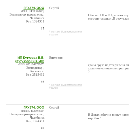
ГРУЗ74, ООО
Сергей
(ИНН:7453307699)
Экспедитор-перевозчик ,
Обычно ГП и ГО решают эту п
Челябинск
сторону спрятал .В результат
Код:1324351
#7
* контакт был изменен или
удален
ИП Кутузова В.В.
Виктория
(Кутузова В.В. ИП)
(ИНН:632104278507)
сдача груза подтверждена ви
Экспедитор ,
халатное отношение при прие
Выселки с.
?
Код:2515492
#8
* контакт был изменен или
удален
ГРУЗ74, ООО
Сергей
(ИНН:7453307699)
Экспедитор-перевозчик ,
В Доках обычно пишут наприм
Челябинск
коробок "
Код:1324351
#9