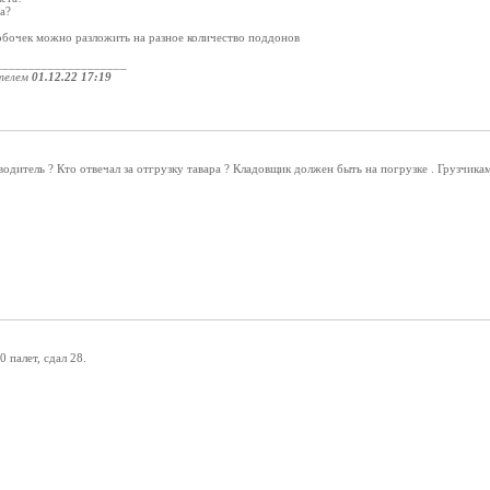
а?
робочек можно разложить на разное количество поддонов
____________________
телем
01.12.22 17:19
водитель ? Кто отвечал за отгрузку тавара ? Кладовщик должен быть на погрузке . Грузчикам
 палет, сдал 28.