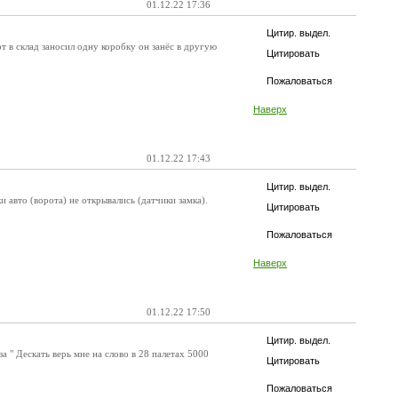
01.12.22 17:36
Цитир. выдел.
 в склад заносил одну коробку он занёс в другую
Цитировать
Пожаловаться
Наверх
01.12.22 17:43
Цитир. выдел.
и авто (ворота) не открывались (датчики замка).
Цитировать
Пожаловаться
Наверх
01.12.22 17:50
Цитир. выдел.
 " Дескать верь мне на слово в 28 палетах 5000
Цитировать
Пожаловаться