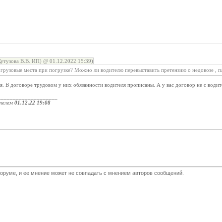
Кутузова В.В. ИП) @ 01.12.2022 15:39)
 грузовые места при погрузке? Можно ли водителю перевыставить претензию о недовозе , п
я. В договоре трудовом у них обязанности водителя прописаны. А у вас договор не с водит
____________________
телем
01.12.22 19:08
оруме, и ее мнение может не совпадать с мнением авторов сообщений.