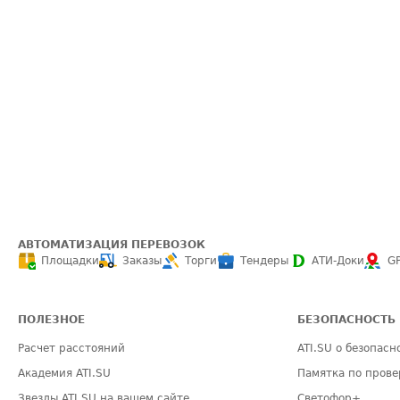
АВТОМАТИЗАЦИЯ ПЕРЕВОЗОК
Площадки
Заказы
Торги
Тендеры
АТИ-Доки
G
ПОЛЕЗНОЕ
БЕЗОПАСНОСТЬ
Расчет расстояний
ATI.SU о безопасн
Академия ATI.SU
Памятка по прове
Звезды ATI.SU на вашем сайте
Светофор+