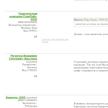
Транспортная
компания СканЛайн,
ООО
Цитата
(ЕвроТранс, ООО @ 
(ИНН:6025036828)
заключен договор на перев
Экспедитор-перевозчик ,
Великие Луки
Код:103911
Думаю, с кем заключали дого
#2
* контакт был изменен или
удален
Регентов Владимир
Сергеевич, физ.лицо
(удалена)
Сторонами договора перевозк
Перевозчик ,
перевозке. Так что если Вы 
Ногинск
надлежащим ответчиком буде
Код:2799181
графу отправитель и увидите
#3
Аквилон, ООО
(удалена)
(ИНН:2130090087)
Экспедитор ,
Я являюсь экспедитором в да
Чебоксары
Евротранс-логистик банкрот