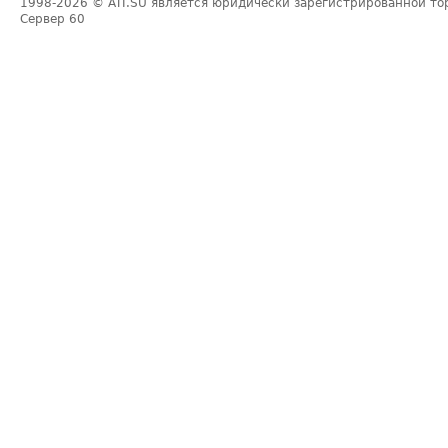
1998-2026
© ATI.SU является юридически зарегистрированной то
Сервер
60