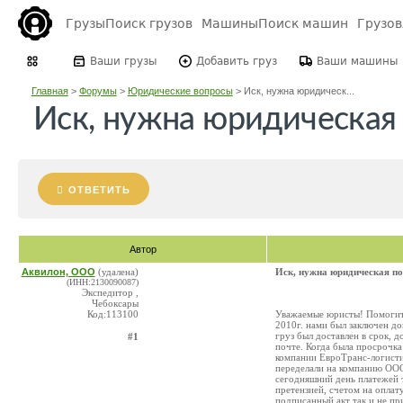
Грузы
Поиск грузов
Машины
Поиск машин
Грузо
Ваши грузы
Добавить груз
Ваши машины
Главная
>
Форумы
>
Юридические вопросы
>
Иск, нужна юридическ...
Иск, нужна юридическая
ОТВЕТИТЬ
Автор
Аквилон, ООО
(удалена)
Иск, нужна юридическая п
(ИНН:2130090087)
Экспедитор ,
Чебоксары
Код:113100
Уважаемые юристы! Помогите 
2010г. нами был заключен до
груз был доставлен в срок, 
#1
почте. Когда была просрочк
компании ЕвроТранс-логистик
переделали на компанию ООО
сегодняшний день платежей т
претензией, счетом на оплат
подписанный акт так и не при