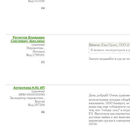
Код:113100
#4
Регентов Владимир
Сергеевич, физ.лицо
(удалена)
Цитата
(ЕвроТранс, ООО @ 
Перевозчик ,
Я являюсь экспедитором в 
Ногинск
Код:2799181
Значит подавайте в суд на т
#5
Антропова Н.Ю. ИП
(удалена)
(ИНН:450105193296)
День добрый! Очень удивляе
Экспедитор-перевозчик ,
неоплаченные поездки общей 
Курган
взыскивать. ООО банкрот, не
Код:297204
ними еще еще собираются суд
тем, кто "собаку съел" в под
#6
P.S. Выступала как перевозч
договор-заявка и акт выполн
перевозки грузов в электрон
2010г.