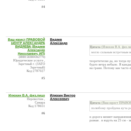
#4
Ваш юрист ПРАВОВОЙ
Видяев
ЦЕНТР АЛЕКСАНДРА
Александр
ВИДЯЕВА (Видяев
Цитата
(Илюхин В.А. физ.ли
Александр
могло сильным встречным в
Николаевич, ИП)
(ИНН:583804362770)
Юридические услуги ,
теоретически да, но тогда п
Заречный г. (ЗАТО
будто ветра небыло. Я кажды
Заречный)
на грани. Потому как часто е
Код:2787027
#5
Илюхин В.А. физ.лицо
Илюхин Виктор
Перевозчик ,
Алексеевич
Самара
Цитата
(Ваш юрист ПРАВОВ
Код:178651
полюбому пройдена куча рам
#6
и дорога меняет направления
разная . и вздуть на 25 см - 