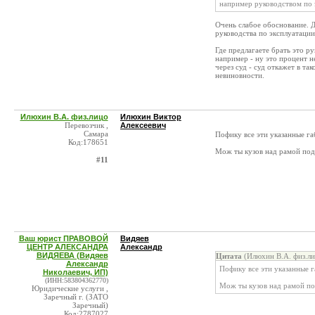
например руководством по 
Очень слабое обоснование. Д
руководства по эксплуатации
Где предлагаете брать это р
например - ну это процент н
через суд - суд откажет в та
невиновности.
Илюхин В.А. физ.лицо
Илюхин Виктор
Перевозчик ,
Алексеевич
Самара
Пофику все эти указанные га
Код:178651
Мож ты кузов над рамой под
#11
Ваш юрист ПРАВОВОЙ
Видяев
ЦЕНТР АЛЕКСАНДРА
Александр
ВИДЯЕВА (Видяев
Цитата
(Илюхин В.А. физ.ли
Александр
Пофику все эти указанные г
Николаевич, ИП)
(ИНН:583804362770)
Мож ты кузов над рамой по
Юридические услуги ,
Заречный г. (ЗАТО
Заречный)
Код:2787027