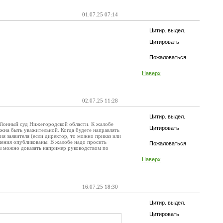
01.07.25 07:14
Цитир. выдел.
Цитировать
Пожаловаться
Наверх
02.07.25 11:28
Цитир. выдел.
районный суд Нижегородской области. К жалобе
Цитировать
жна быть уважительной. Когда будете направлять
я заявителя (если директор, то можно приказ или
ешения опубликованы. В жалобе надо просить
Пожаловаться
ны можно доказать например руководством по
Наверх
16.07.25 18:30
Цитир. выдел.
Цитировать