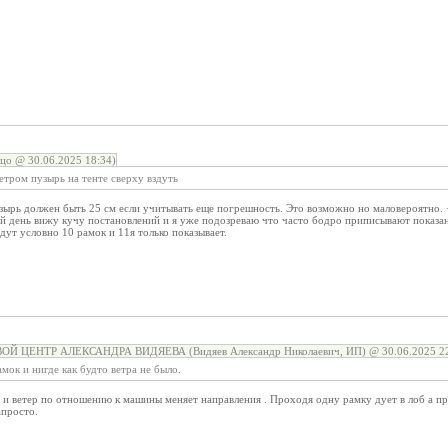
цо @ 30.06.2025 18:34)
етром пузырь на тенте сверху вздуть
узырь должен быть 25 см если учитывать еще погрешность. Это возможно но маловероятно.
й день вижу кучу постановлений и я уже подозреваю что часто бодро приписывают показани
дут условно 10 рамок и 11я только показывает.
ОЙ ЦЕНТР АЛЕКСАНДРА ВИДЯЕВА (Видяев Александр Николаевич, ИП) @ 30.06.2025 22
ок и нигде как будто ветра не было.
 и ветер по отношению к машины меняет направления . Проходя одну рамку дует в лоб а п
запросто.