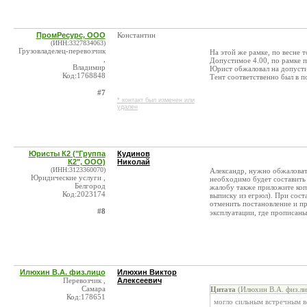
ПромРесурс, ООО
Константин
(ИНН:3327834063)
Грузовладелец-перевозчик
На этой же рамке, по весне 
,
Допустимое 4.00, по рамке 
Владимир
Юрист обжаловал на допуст
Код:1768848
Тент соответственно был в п
#7
* контакт был изменен или
удален
Юристы К2 ("Группа
Кудинов
К2", ООО)
Николай
(ИНН:3123360070)
Александр, нужно обжаловат
Юридические услуги ,
необходимо будет составить 
Белгород
жалобу также приложите коп
Код:2023174
выписку из егрюл). При сост
отменить постановление и пр
#8
эксплуатации, где прописан
Илюхин В.А. физ.лицо
Илюхин Виктор
Перевозчик ,
Алексеевич
Самара
Цитата
(Илюхин В.А. физ.ли
Код:178651
могло сильным встречным в