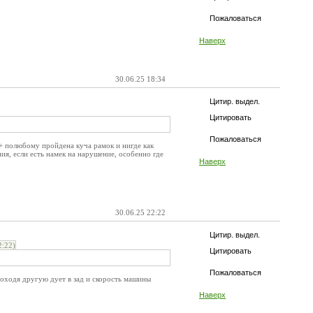
Пожаловаться
Наверх
30.06.25 18:34
Цитир. выдел.
Цитировать
Пожаловаться
 + полюбому пройдена куча рамок и нигде как
я, если есть намек на нарушение, особенно где
Наверх
30.06.25 22:22
Цитир. выдел.
:22)
Цитировать
Пожаловаться
роходя другую дует в зад и скорость машины
Наверх