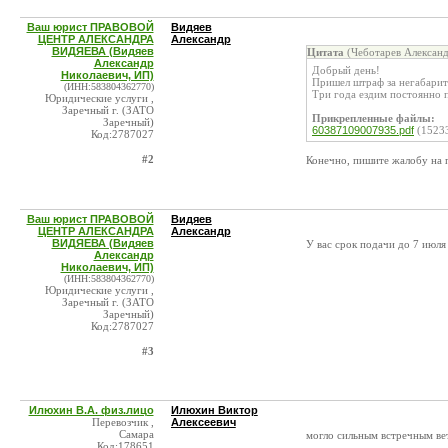
Ваш юрист ПРАВОВОЙ
Видяев
ЦЕНТР АЛЕКСАНДРА
Александр
ВИДЯЕВА (Видяев
Цитата
(Чеботарев Александ
Александр
Добрый день!
Николаевич, ИП)
Пришел штраф за негабарит 
(ИНН:583804362770)
Три года ездим постоянно п
Юридические услуги ,
Заречный г. (ЗАТО
Прикрепленные файлы:
Заречный)
60387109007935.pdf
(1523
Код:2787027
#2
Конечно, пишите жалобу на п
Ваш юрист ПРАВОВОЙ
Видяев
ЦЕНТР АЛЕКСАНДРА
Александр
ВИДЯЕВА (Видяев
У вас срок подачи до 7 июля
Александр
Николаевич, ИП)
(ИНН:583804362770)
Юридические услуги ,
Заречный г. (ЗАТО
Заречный)
Код:2787027
#3
Илюхин В.А. физ.лицо
Илюхин Виктор
Перевозчик ,
Алексеевич
Самара
могло сильным встречным вет
Код:178651