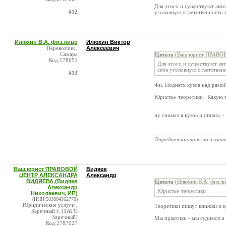
Для этого и существуют авто
#12
уголовную ответственность з
Илюхин В.А. физ.лицо
Илюхин Виктор
Перевозчик ,
Алексеевич
Самара
Цитата
(Ваш юрист ПРАВОВ
Код:178651
Для этого и существуют авт
себя уголовную ответственн
#13
Фи. Поднять кузов над рамой
Юристы- теоретики . Какую 
ну снимал я кузов и ставил, 
_______________________
Отредактировано пользова
Ваш юрист ПРАВОВОЙ
Видяев
ЦЕНТР АЛЕКСАНДРА
Александр
ВИДЯЕВА (Видяев
Цитата
(Илюхин В.А. физ.ли
Александр
Юристы- теоретики .
Николаевич, ИП)
(ИНН:583804362770)
Юридические услуги ,
Теоретики пишут книжки и к
Заречный г. (ЗАТО
Заречный)
Мы практики - мы судимся и 
Код:2787027