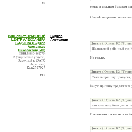
#9
могло и сильным боковым нак
_______________________
Отредактировано пользова
Ваш юрист ПРАВОВОЙ
Видяев
ЦЕНТР АЛЕКСАНДРА
Александр
ВИДЯЕВА (Видяев
Цитата
(Юристы К2 ("Группа
Александр
Шатковский районный суд 
Николаевич, ИП)
(ИНН:583804362770)
Юридические услуги ,
Не только.
Заречный г. (ЗАТО
Заречный)
Код:2787027
Цитата
(Юристы К2 ("Группа
#10
Указать причину пропуска,
Какую причину предлагаете 
Цитата
(Юристы К2 ("Группа
там куча подобных дел и р
В основном отказы на жалобы
Цитата
(Юристы К2 ("Группа