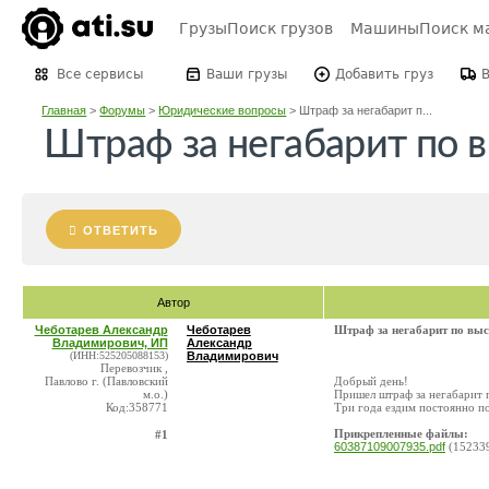
Грузы
Поиск грузов
Машины
Поиск м
Все сервисы
Ваши грузы
Добавить груз
Главная
>
Форумы
>
Юридические вопросы
>
Штраф за негабарит п...
Штраф за негабарит по 
ОТВЕТИТЬ
Автор
Чеботарев Александр
Чеботарев
Штраф за негабарит по выс
Владимирович, ИП
Александр
(ИНН:525205088153)
Владимирович
Перевозчик ,
Павлово г. (Павловский
Добрый день!
м.о.)
Пришел штраф за негабарит п
Код:358771
Три года ездим постоянно по
Прикрепленные файлы:
#1
60387109007935.pdf
(15233