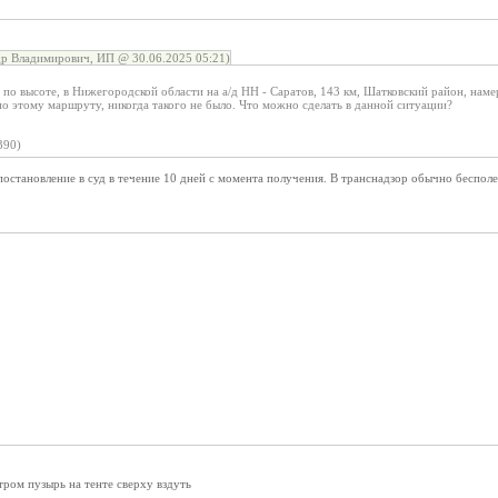
р Владимирович, ИП @ 30.06.2025 05:21)
по высоте, в Нижегородской области на а/д НН - Саратов, 143 км, Шатковский район, намер
о этому маршруту, никогда такого не было. Что можно сделать в данной ситуации?
390)
остановление в суд в течение 10 дней с момента получения. В транснадзор обычно бесполе
ром пузырь на тенте сверху вздуть