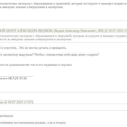
технические эксперты с образованием и лицензией, которые исследуют и напишут поднял или
а заведомо ложные утверждения в экспертизе.
ОЙ ЦЕНТР АЛЕКСАНДРА ВИДЯЕВА (Видяев Александр Николаевич, ИП) @ 18.07.2025 15
отехнические эксперты с образованием и лицензией, которые исследуют и напишут поднял и
ость за заведомо ложные утверждения в экспертизе.
 и опустить . Это не мосты срезать и приварить.
то экспертизу выдумали? Чтобы с перевозчика побольше денег содрать?
- это не доказательство что я его поднимал и опускал.
____________________
телем
18.7.25 17:11
цо @ 18.07.2025 17:07)
ритикуют.
отменяем постановления реально, а не в теории.