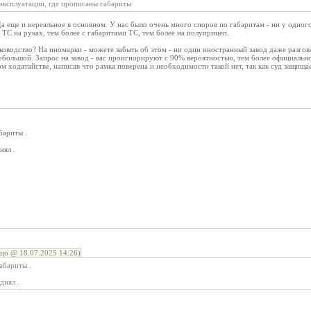
эксплуатации, где прописаны габариты
а еще и нереальное в основном. У нас было очень много споров по габаритам - ни у одного
 ТС на руках, тем более с габаритами ТС, тем более на полуприцеп.
уководство? На иномарки - можете забыть об этом - ни один иностранный завод даже разгов
ебольшой. Запрос на завод - вас проигнорируют с 90% вероятностью, тем более официальн
ком ходатайстве, написав что рамка поверена и необходимости такой нет, так как суд защищ
бариты .
нял .
цо @ 18.07.2025 14:26)
абариты .
днял .