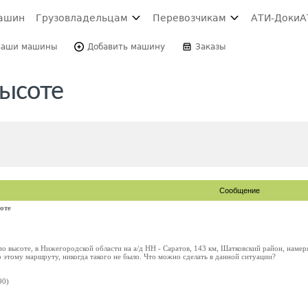
ашин
Грузовладельцам
Перевозчикам
АТИ-Доки
А
Ваши машины
Добавить машину
Заказы
высоте
Сообщение
оте
о высоте, в Нижегородской области на а/д НН - Саратов, 143 км, Шатковский район, намеря
 этому маршруту, никогда такого не было. Что можно сделать в данной ситуации?
90)