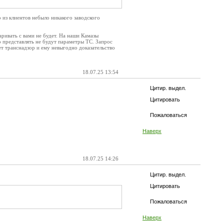
 из клиентов небыло никакого заводского
аривать с вами не будет. На наши Камазы
о представлять не будут параметры ТС. Запрос
ает транснадзор и ему невыгодно доказательство
18.07.25 13:54
Цитир. выдел.
Цитировать
Пожаловаться
Наверх
18.07.25 14:26
Цитир. выдел.
Цитировать
Пожаловаться
Наверх