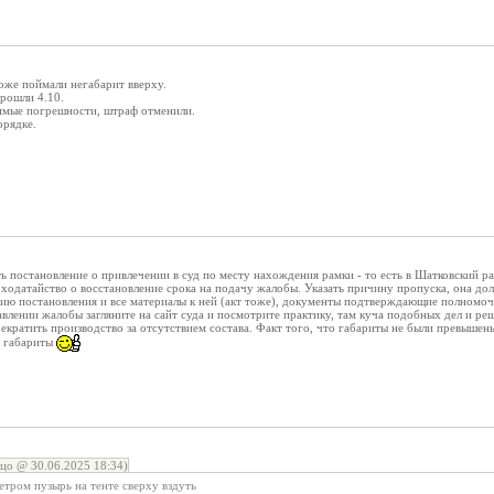
тоже поймали негабарит вверху.
прошли 4.10.
имые погрешности, штраф отменили.
орядке.
ь постановление о привлечении в суд по месту нахождения рамки - то есть в Шатковский 
ходатайство о восстановление срока на подачу жалобы. Указать причину пропуска, она дол
ию постановления и все материалы к ней (акт тоже), документы подтверждающие полномочи
авлении жалобы загляните на сайт суда и посмотрите практику, там куча подобных дел и р
екратить производство за отсутствием состава. Факт того, что габариты не были превыше
ы габариты
цо @ 30.06.2025 18:34)
етром пузырь на тенте сверху вздуть