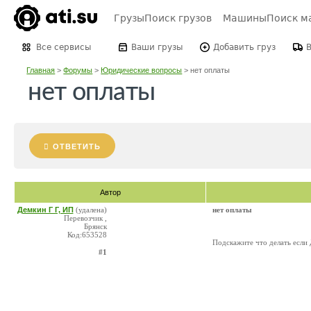
Грузы
Поиск грузов
Машины
Поиск м
Все сервисы
Ваши грузы
Добавить груз
Главная
>
Форумы
>
Юридические вопросы
>
нет оплаты
нет оплаты
ОТВЕТИТЬ
Автор
Демкин Г Г, ИП
(удалена)
нет оплаты
Перевозчик ,
Брянск
Код:653528
Подскажите что делать если 
#1