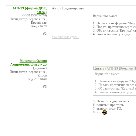
АТП-23 (фирма ДОК,
Антон Владимирович
ООО)
(ИНН:2308034768)
Вариантов масса:
Экспедитор-перевозчик ,
Краснодар
1.
Написать на форуме "Недо
Код:21679
2.
Подать претензию через с
3.
Обратиться на "Круглый ст
#2
4.
Взыскать оплату в суде.
* контакт был удален
Метелева Олеся
Андреевна, физ.лицо
(удалена)
Цитата
(АТП-23 (Романов П.
Экспедитор-перевозчик ,
Вариантов масса:
Киров
Код:2381840
1. Написать на форуме "Не
2. Подать претензию через
#3
3. Обратиться на "Круглый с
4. Взыскать оплату в суде.
5. Навестить диспетчера.
6. понять и простить.
7. вынести мозг ГО.
8. т.д.