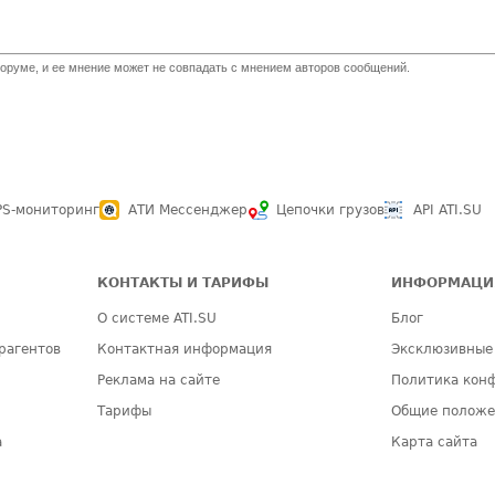
оруме, и ее мнение может не совпадать с мнением авторов сообщений.
PS-мониторинг
АТИ Мессенджер
Цепочки грузов
API ATI.SU
КОНТАКТЫ И ТАРИФЫ
ИНФОРМАЦИ
О системе ATI.SU
Блог
рагентов
Контактная информация
Эксклюзивные
Реклама на сайте
Политика кон
Тарифы
Общие полож
а
Карта сайта