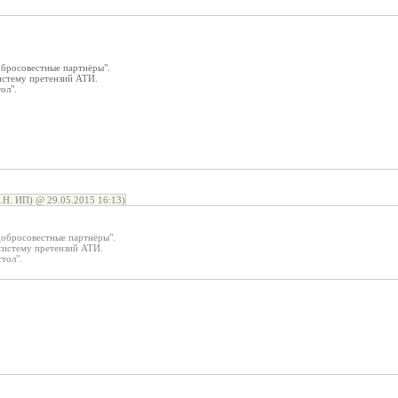
бросовестные партнёры".
истему претензий АТИ.
ол".
Н. ИП) @ 29.05.2015 16:13)
добросовестные партнёры".
 систему претензий АТИ.
тол".