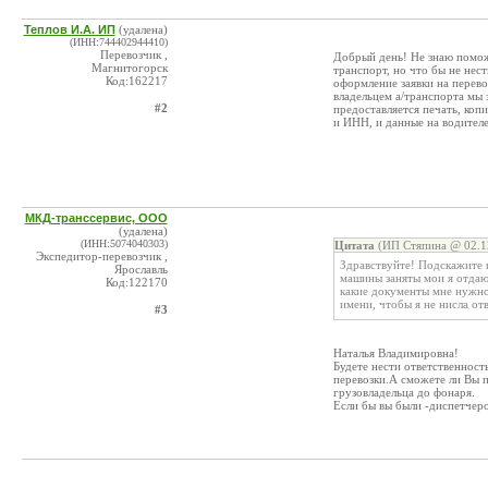
Теплов И.А. ИП
(удалена)
(ИНН:744402944410)
Перевозчик ,
Добрый день! Не знаю помож
Магнитогорск
транспорт, но что бы не нес
Код:162217
оформление заявки на перев
владельцем а/транспорта мы 
#2
предоставляется печать, коп
и ИНН, и данные на водителе
МКД-транссервис, ООО
(удалена)
(ИНН:5074040303)
Цитата
(ИП Стяпина @ 02.1
Экспедитор-перевозчик ,
Здравствуйте! Подскажите п
Ярославль
машины заняты мои я отдаю
Код:122170
какие документы мне нужно
имени, чтобы я не нисла о
#3
Наталья Владимировна!
Будете нести ответственност
перевозки.А сможете ли Вы п
грузовладельца до фонаря.
Если бы вы были -диспетчеро