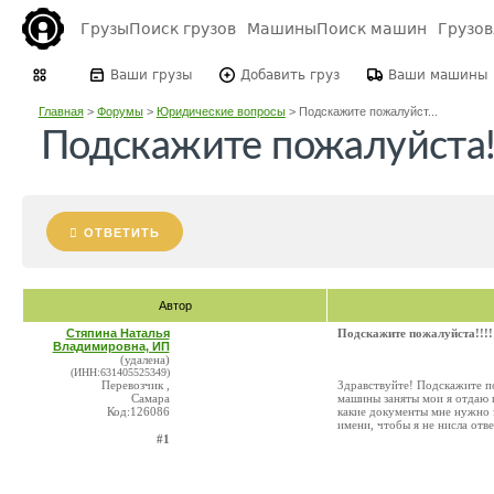
Грузы
Поиск грузов
Машины
Поиск машин
Грузо
Ваши грузы
Добавить груз
Ваши машины
Главная
>
Форумы
>
Юридические вопросы
>
Подскажите пожалуйст...
Подскажите пожалуйста!!!
ОТВЕТИТЬ
Автор
Стяпина Наталья
Подскажите пожалуйста!!!!!
Владимировна, ИП
(удалена)
(ИНН:631405525349)
Перевозчик ,
Здравствуйте! Подскажите по
Самара
машины заняты мои я отдаю 
Код:126086
какие документы мне нужно 
имени, чтобы я не нисла от
#1