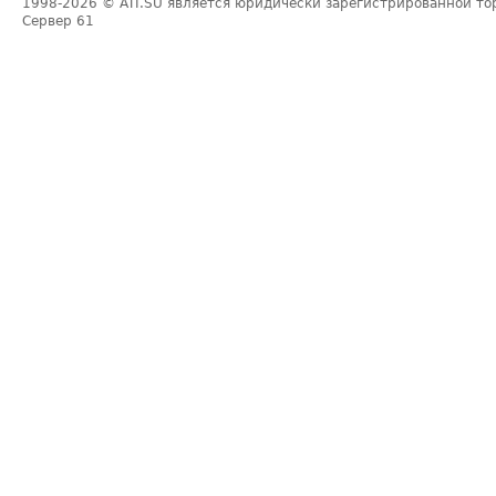
1998-2026
© ATI.SU является юридически зарегистрированной то
Сервер
61