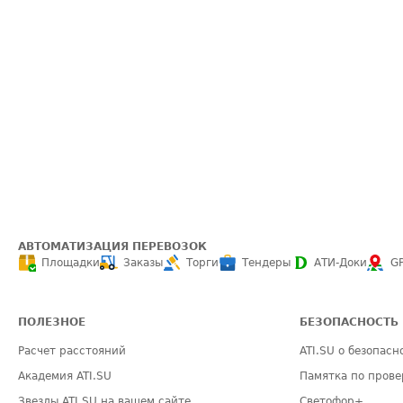
АВТОМАТИЗАЦИЯ ПЕРЕВОЗОК
Площадки
Заказы
Торги
Тендеры
АТИ-Доки
G
ПОЛЕЗНОЕ
БЕЗОПАСНОСТЬ
Расчет расстояний
ATI.SU о безопасн
Академия ATI.SU
Памятка по прове
Звезды ATI.SU на вашем сайте
Светофор+