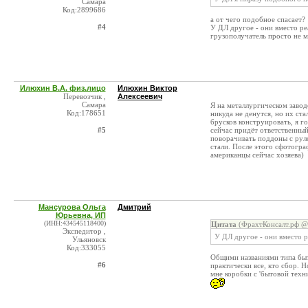
Самара
Код:2899686
а от чего подобное спасает?
#4
У ДЛ другое - они вместо ре
грузополучатель просто не м
Илюхин В.А. физ.лицо
Илюхин Виктор
Перевозчик ,
Алексеевич
Самара
Я на металлургическом завод
Код:178651
никуда не денутся, но их ста
брусков конструировать, я г
#5
сейчас придёт ответственный
поворачивать поддоны с руло
стали. После этого сфотогра
американцы сейчас хозяева)
Мансурова Ольга
Дмитрий
Юрьевна, ИП
(ИНН:434545118400)
Цитата
(ФрахтКонсалт.рф @ 
Экспедитор ,
У ДЛ другое - они вместо р
Ульяновск
Код:333055
Общими названиями типа быто
#6
практически все, кто сбор. 
мне коробки с 'бытовой техн