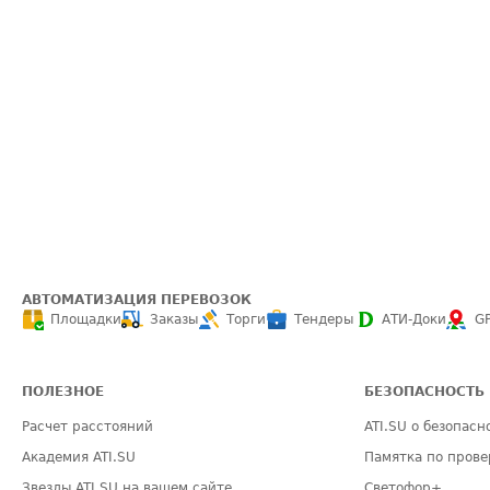
АВТОМАТИЗАЦИЯ ПЕРЕВОЗОК
Площадки
Заказы
Торги
Тендеры
АТИ-Доки
G
ПОЛЕЗНОЕ
БЕЗОПАСНОСТЬ
Расчет расстояний
ATI.SU о безопасн
Академия ATI.SU
Памятка по прове
Звезды ATI.SU на вашем сайте
Светофор+