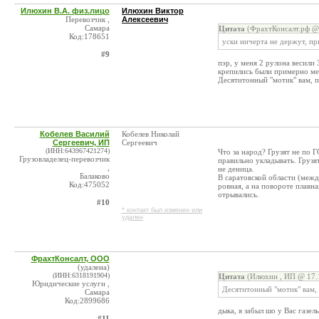
Илюхин В.А. физ.лицо
Илюхин Виктор
Перевозчик ,
Алексеевич
Самара
Цитата
(ФрахтКонсалт.рф @ 
Код:178651
уски ничерта не держут, пр
#9
пэр, у меня 2 рулона весили
крепились были примерно мет
Десятитонный "мотик" вам, п
Кобелев Василий
Кобелев Николай
Сергеевич, ИП
Сергеевич
(ИНН:643967421274)
Что за народ? Грузят не по 
Грузовладелец-перевозчик
правильно укладывать. Грузят
,
не деница.
Балаково
В саратовской области (межд
Код:475052
ровная, а на повороте плавна
отрывались.
#10
* контакт был изменен или
удален
ФрахтКонсалт, ООО
(удалена)
(ИНН:6318191904)
Цитата
(Илюхин , ИП @ 17.1
Юридические услуги ,
Десятитонный "мотик" вам, 
Самара
Код:2899686
дыка, я забыл шо у Вас газел
#11