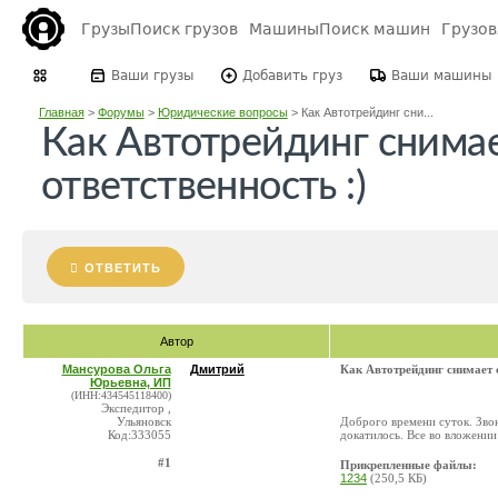
Грузы
Поиск грузов
Машины
Поиск машин
Грузо
Ваши грузы
Добавить груз
Ваши машины
Главная
>
Форумы
>
Юридические вопросы
>
Как Автотрейдинг сни...
Как Автотрейдинг снимае
ответственность :)
ОТВЕТИТЬ
Автор
Мансурова Ольга
Дмитрий
Как Автотрейдинг снимает с
Юрьевна, ИП
(ИНН:434545118400)
Экспедитор ,
Ульяновск
Доброго времени суток. Зво
Код:333055
докатилось. Все во вложени
#1
Прикрепленные файлы:
1234
(250,5 КБ)