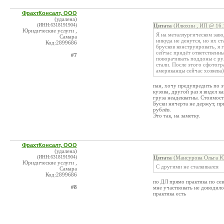
ФрахтКонсалт, ООО
(удалена)
(ИНН:6318191904)
Цитата
(Илюхин , ИП @ 16.1
Юридические услуги ,
Я на металлургическом заво
Самара
никуда не денутся, но их ст
Код:2899686
брусков конструировать, я 
сейчас придёт ответственны
#7
поворачивать поддоны с рул
стали. После этого сфотогр
американцы сейчас хозяева)
пан, хочу предупредить по эт
кузова, другой раз я видел к
груза неадекватны. Стоимост
Буски ничерта не держут, пр
рублёв.
Это так, на заметку.
ФрахтКонсалт, ООО
(удалена)
(ИНН:6318191904)
Цитата
(Мансурова Ольга Ю
Юридические услуги ,
С другими не сталкивался
Самара
Код:2899686
по ДЛ прямо практика по се
#8
мне участвовать не доводилос
практика есть