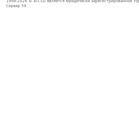
1998-2026
© ATI.SU является юридически зарегистрированной то
Сервер
59