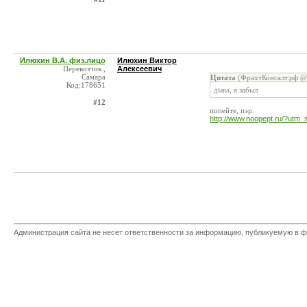
Илюхин В.А. физ.лицо
Илюхин Виктор
Перевозчик ,
Алексеевич
Самара
Цитата
(ФрахтКонсалт.рф @ 
Код:178651
дыка, я забыл
#12
попейте, пэр.
http://www.noopept.ru/?ut
Администрация сайта не несет ответственности за информацию, публикуемую в ф