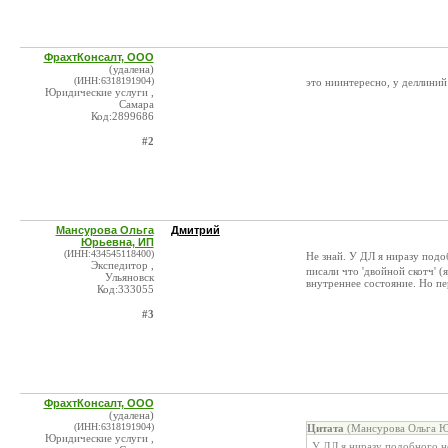
ФрахтКонсалт, ООО
(удалена)
(ИНН:6318191904)
это ниинтересно, у деллини
Юридические услуги ,
Самара
Код:2899686
#2
Мансурова Ольга
Дмитрий
Юрьевна, ИП
(ИНН:434545118400)
Не знай. У ДЛ я ниразу под
Экспедитор ,
писали что 'двойной скотч' 
Ульяновск
внутреннее состояние. Но п
Код:333055
#3
ФрахтКонсалт, ООО
(удалена)
(ИНН:6318191904)
Цитата
(Мансурова Ольга Ю
Юридические услуги ,
У ДЛ я ниразу подобного н