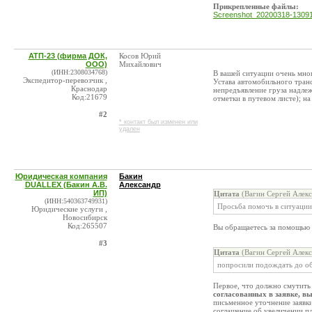
Прикрепленные файлы:
Screenshot_20200318-13091
АТП-23 (фирма ДОК,
Косов Юрий
ООО)
Михайлович
(ИНН:2308034768)
В вашей ситуации очень много
Экспедитор-перевозчик ,
Устава автомобильного транс
Краснодар
непредъявление груза надле
Код:21679
отметки в путевом листе); н
#2
* контакт был изменен или
удален
Юридическая компания
Бакин
DUALLEX (Бакин А.В.
Александр
ИП)
Цитата
(Вагин Сергей Алекс
(ИНН:540363749931)
Просьба помочь в ситуации
Юридические услуги ,
Новосибирск
Код:265507
Вы обращаетесь за помощью 
#3
Цитата
(Вагин Сергей Алекс
попросили подождать до об
Первое, что должно смутит
согласованных в заявке, в
письменное уточнение заявк
соглашение об увеличении пл