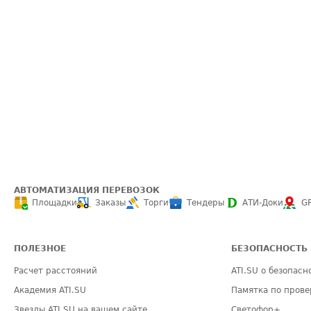
АВТОМАТИЗАЦИЯ ПЕРЕВОЗОК
Площадки
Заказы
Торги
Тендеры
АТИ-Доки
G
ПОЛЕЗНОЕ
БЕЗОПАСНОСТЬ
Расчет расстояний
ATI.SU о безопасн
Академия ATI.SU
Памятка по прове
Звезды ATI.SU на вашем сайте
Светофор+