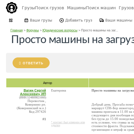
Грузы
Поиск грузов
Машины
Поиск машин
Грузо
Ваши грузы
Добавить груз
Ваши машины
Главная
>
Форумы
>
Юридические вопросы
>
Просто машины на заг...
Просто машины на загру
ОТВЕТИТЬ
Автор
Вагин Сергей
Екатерина
Просто машины на загрузк
Алексеевич, ИП
(ИНН:524809821660)
Перевозчик ,
Ковернино рп.
Добрый день. Просьба помочь
(Ковернинский м.о.)
маршрут СПб-Бор нижегородск
Код:297426
машина приехала в 11.00 на 
следующего дня пообещав по
без груза до 15.00 понедель
#1
есть условие, что ставка за 
* контакт был изменен или
удален
стоимости фрахта. Подскажи
организации и штраф за срыв