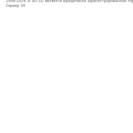
1998-2026
© ATI.SU является юридически зарегистрированной то
Сервер
30