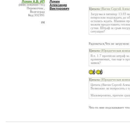
Лунин А.В. ИП
Лунин
(ИНН:344600087741)
Александр
Перевозчик ,
Викторович
Цитата
(Вагин Сергей Алекс
Волгоград
Загрузка в пятницу 13.03 ма
Код:332391
попросили подождать до об
остались ждать. Машина про
#4
можем предоставить геолокац
сутки. Штраф за срыв погр
ситуации?
Радоваться,Что не загрузили 
Цитата
(Юридическая компа
В п. 1.7 прописан штраф за
применяемых, так еще и пр
заявок?
Цитата
(Юридическая компа
Цитата (Вагин Сергей Алек
Возможно ли попросить с о
Маловероятно, причем сраз
Что-то мне подсказывает что