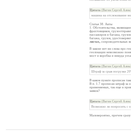
Цитата
(Вагин Сергей Алекс
машина на отслеживание мо
Статья 38. Акты
1. Обстоятельства, являющие
фрахтовщиков, грузоотправит
пассажиров и багажа, грузов
багажа, грузов, удостоверя
листах,
сопроводительных в
В законе нет ни слова про ге
геолокации невозможно понят
мост и коробка и никуда уех
Цитата
(Вагин Сергей Алекс
Штраф за срыв погрузки 20
В каком пункте прописан та
В п. 1.7 прописан штраф за 
применяемых, так еще и прив
заявок?
Цитата
(Вагин Сергей Алекс
Возможно ли попросить с о
Маловероятно, причем сразу