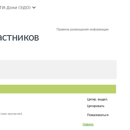
ТИ-Доки (ЭДО)
Правила размещения информации
астников
Цитир. выдел.
Цитировать
(скан прилагаю).
Пожаловаться
Наверх