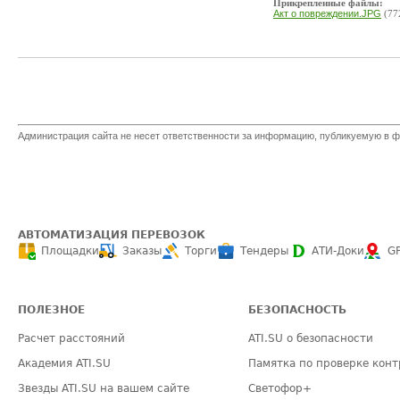
Прикрепленные файлы:
Акт о повреждении.JPG
(77
Администрация сайта не несет ответственности за информацию, публикуемую в ф
АВТОМАТИЗАЦИЯ ПЕРЕВОЗОК
Площадки
Заказы
Торги
Тендеры
АТИ-Доки
G
ПОЛЕЗНОЕ
БЕЗОПАСНОСТЬ
Расчет расстояний
ATI.SU о безопасности
Академия ATI.SU
Памятка по проверке конт
Звезды ATI.SU на вашем сайте
Светофор+