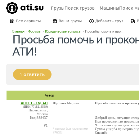
Грузы
Поиск грузов
Машины
Поиск м
Все сервисы
Ваши грузы
Добавить груз
Главная
>
Форумы
>
Юридические вопросы
>
Просьба помочь и про...
Просьба помочь и прокон
АТИ!
ОТВЕТИТЬ
Автор
АНСЕТ - ТМ, АО
Фролова Марина
Просьба помочь и проконс
(ИНН:7718213569)
Перевозчик ,
Москва
Код:388437
Добрый день, ситуация след
При перевозке нам повредили
Что в этом случае делать и 
#1
Сумма ущерба примерно оцен
* контакт был изменен или
удален
Спасибо.