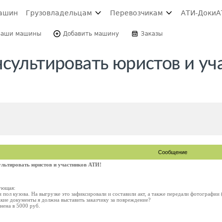
ашин
Грузовладельцам
Перевозчикам
АТИ-Доки
А
Ваши машины
Добавить машину
Заказы
сультировать юристов и уч
Сообщение
ультировать юристов и участников АТИ!
ующая:
 пол кузова. На выгрузке это зафиксировали и составили акт, а также передали фотографии 
какие документы я должна выставить заказчику за повреждение?
ена в 5000 руб.