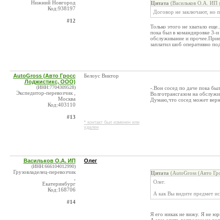
Нижний Новгород
Цитата
(Васильков О.А. ИП 
Код:938197
Договор не заключают, но 
#12
Только этого не хватало еще.
пока был в командировке 3-и
обслуживание и прочее.Приех
заплатил шоб оперативно по
AutoGross (Авто Гросс
Белоус Виктор
Лоджистикс, ООО)
(ИНН:7704309528)
-.Вон сосед по даче пока бы
Экспедитор-перевозчик ,
Волготрансгазом на обслужи
Москва
Думаю,что сосед может верн
Код:403110
#13
* контакт был изменен или
удален
Васильков О.А. ИП
Олег
(ИНН:666104012990)
Грузовладелец-перевозчик
Цитата
(AutoGross (Авто Гр
,
Олег.
Екатеринбург
Код:168706
А как Вы видите предмет ис
#14
Я его никак не вижу. Я не ю