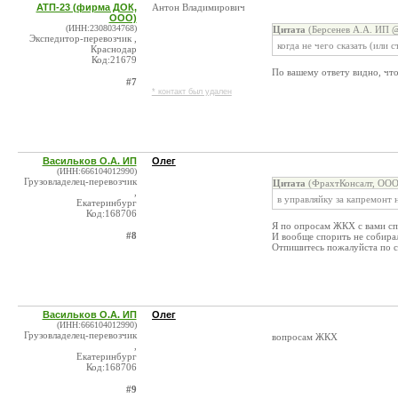
АТП-23 (фирма ДОК,
Антон Владимирович
ООО)
(ИНН:2308034768)
Цитата
(Берсенев А.А. ИП @
Экспедитор-перевозчик ,
когда не чего сказать (или 
Краснодар
Код:21679
По вашему ответу видно, что
#7
* контакт был удален
Васильков О.А. ИП
Олег
(ИНН:666104012990)
Грузовладелец-перевозчик
Цитата
(ФрахтКонсалт, ООО
,
в управляйку за капремонт н
Екатеринбург
Код:168706
Я по опросам ЖКХ с вами спо
#8
И вообще спорить не собира
Отпишитесь пожалуйста по су
Васильков О.А. ИП
Олег
(ИНН:666104012990)
Грузовладелец-перевозчик
вопросам ЖКХ
,
Екатеринбург
Код:168706
#9