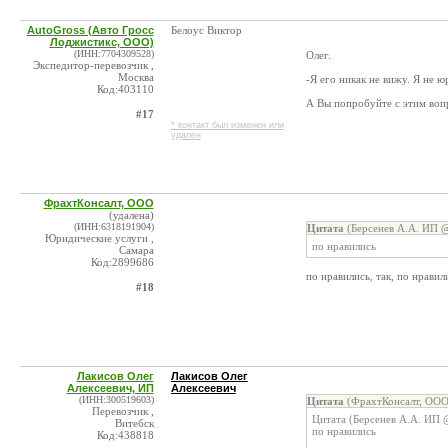
AutoGross (Авто Гросс
Белоус Виктор
Лоджистикс, ООО)
(ИНН:7704309528)
Олег.
Экспедитор-перевозчик ,
Москва
-Я его никак не вижу. Я не 
Код:403110
А Вы попробуйте с этим воп
#17
* контакт был изменен или
удален
ФрахтКонсалт, ООО
(удалена)
(ИНН:6318191904)
Цитата
(Берсенев А.А. ИП @
Юридические услуги ,
по нравились
Самара
Код:2899686
по нравились, так, по нравил
#18
Лакисов Олег
Лакисов Олег
Алексеевич, ИП
Алексеевич
(ИНН:300519603)
Цитата
(ФрахтКонсалт, ООО
Перевозчик ,
Цитата (Берсенев А.А. ИП 
Витебск
по нравились
Код:438818