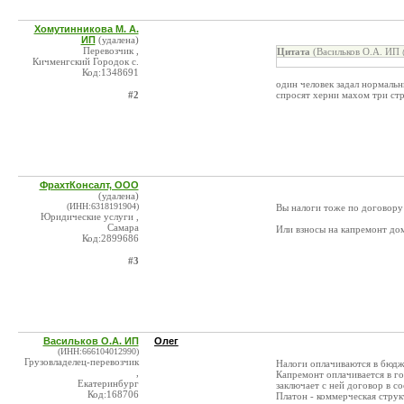
Хомутинникова М. А.
ИП
(удалена)
Перевозчик ,
Цитата
(Васильков О.А. ИП 
Кичменгский Городок с.
Код:1348691
один человек задал нормальн
#2
спросят херни махом три ст
ФрахтКонсалт, ООО
(удалена)
(ИНН:6318191904)
Вы налоги тоже по договору
Юридические услуги ,
Самара
Или взносы на капремонт до
Код:2899686
#3
Васильков О.А. ИП
Олег
(ИНН:666104012990)
Грузовладелец-перевозчик
Налоги оплачиваются в бюдж
,
Капремонт оплачивается в г
Екатеринбург
заключает с ней договор в с
Код:168706
Платон - коммерческая струк