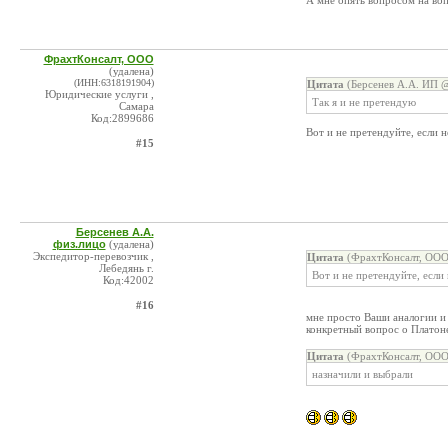
А мне опять вопросом на во
ФрахтКонсалт, ООО
(удалена)
(ИНН:6318191904)
Цитата
(Берсенев А.А. ИП @
Юридические услуги ,
Так я и не претендую
Самара
Код:2899686
Вот и не претендуйте, если н
#15
Берсенев А.А.
физ.лицо
(удалена)
Экспедитор-перевозчик ,
Цитата
(ФрахтКонсалт, ООО
Лебедянь г.
Вот и не претендуйте, если
Код:42002
#16
мне просто Ваши аналогии и 
конкретный вопрос о Плато
Цитата
(ФрахтКонсалт, ООО
назначили и выбрали