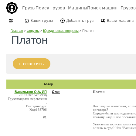
Грузы
Поиск грузов
Машины
Поиск машин
Грузо
Ваши грузы
Добавить груз
Ваши машины
Главная
>
Форумы
>
Юридические вопросы
>
Платон
Платон
ОТВЕТИТЬ
Автор
Васильков О.А. ИП
Олег
Платон
(ИНН:666104012990)
Грузовладелец-перевозчик
,
Екатеринбург
Договор не заключают, но пл
Код:168706
договора?
Определён ли законодательно
платону надо и все поскакали
#1
Уважаемые юристы, какие вы
оплаты в суде? Или "Василье