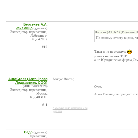
Берсенев А.А.
физ.лицо
(удалена)
Экспедитор-перевозчик ,
Цитата
(АТП-23 (Романов П.
Лебедянь г.
По вашему ответу видно, чт
Код:42002
#10
Так я и не претендую
у меня написано "ИП"
а не Юридическая фирма,Са
AutoGross (Авто Гросс
Белоус Виктор
Лоджистикс, ООО)
(ИНН:7704309528)
Олег.
Экспедитор-перевозчик ,
Москва
А как Вы видите предмет иск
Код:403110
#11
* контакт был изменен или
удален
Вадо
(удалена)
Перевозчик ,