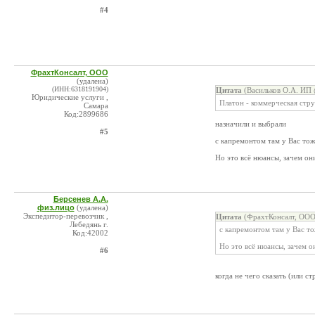
#4
ФрахтКонсалт, ООО
(удалена)
(ИНН:6318191904)
Цитата
(Васильков О.А. ИП 
Юридические услуги ,
Платон - коммерческая стру
Самара
Код:2899686
назначили и выбрали
#5
с капремонтом там у Вас тоже
Но это всё нюансы, зачем он
Берсенев А.А.
физ.лицо
(удалена)
Экспедитор-перевозчик ,
Цитата
(ФрахтКонсалт, ООО
Лебедянь г.
с капремонтом там у Вас тож
Код:42002
Но это всё нюансы, зачем о
#6
когда не чего сказать (или с