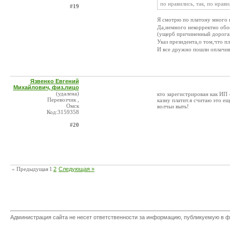
по нравились, так, по нрави
#19
Я смотрю по платону много
Да,немного некорректно обо
(ущерб причиненный дорог
Указ президента,о том,что 
И все дружно пошли оплачива
Язвенко Евгений
Михайлович, физ.лицо
(удалена)
кто зарегистрирован как ИП 
Перевозчик ,
казну платит.я считаю это 
Омск
волчьи выть!
Код:3159358
#20
« Предыдущая
1
2
Следующая »
Администрация сайта не несет ответственности за информацию, публикуемую в ф