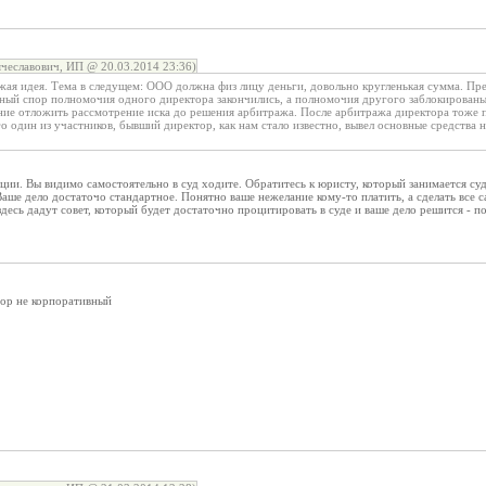
чеславович, ИП @ 20.03.2014 23:36)
жая идея. Тема в следущем: ООО должна физ лицу деньги, довольно кругленькая сумма. Пре
ный спор полномочия одного директора закончились, а полномочия другого заблокированы
ие отложить рассмотрение иска до решения арбитража. После арбитража директора тоже по
о один из участников, бывший директор, как нам стало известно, вывел основные средства н
ации. Вы видимо самостоятельно в суд ходите. Обратитесь к юристу, который занимается с
Ваше дело достаточо стандартное. Понятно ваше нежелание кому-то платить, а сделать все
здесь дадут совет, который будет достаточно процитировать в суде и ваше дело решится - п
пор не корпоративный