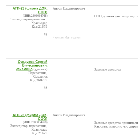
АТП-23 (фирма ДОК,
Антон Владимирович
ООО)
(ИНН:2308034768)
ООО должно физ. лицу зарпл
Экспедитор-перевозчик ,
Краснодар
Код:21679
#2
* контакт был удален
Сундуков Сергей
Вячеславович,
физ.лицо
(удалена)
Заемные средства
Перевозчик ,
Смоленск
Код:360709
#3
АТП-23 (фирма ДОК,
Антон Владимирович
ООО)
(ИНН:2308034768)
Заёмные средства принимали
Экспедитор-перевозчик ,
Как стало известно что дире
Краснодар
Код:21679