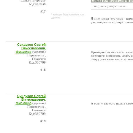
Санкт-Петербург
Цитата
(Сундуков Сергей Вя
Код:442638
спор не корпоративный
#17
* контакт был изменен или
удален
Я и не писал, что спор - ко
рассмотрения корпоративных
Сундуков Сергей
Вячеславович,
физ.лицо
(удалена)
Примерно то же самое сказал
Перевозчик ,
прежнего директора, апять 
Смоленск
спору уже вынесено соответ
Код:360709
#18
Сундуков Сергей
Вячеславович,
физ.лицо
(удалена)
А если у вас есть идея в ка
Перевозчик ,
Смоленск
Код:360709
#19