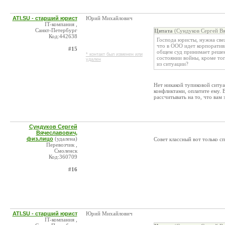
ATI.SU - старший юрист
Юрий Михайлович
IT-компания ,
Санкт-Петербург
Цитата
(Сундуков Сергей Вя
Код:442638
Господа юристы, нужна све
что в ООО идет корпоратив
#15
общем суд принимает решен
* контакт был изменен или
состоянии войны, кроме тог
удален
из ситуации?
Нет никакой тупиковой ситу
конфликтами, оплатите ему. 
рассчитывать на то, что вам 
Сундуков Сергей
Вячеславович,
физ.лицо
(удалена)
Совет классный вот только с
Перевозчик ,
Смоленск
Код:360709
#16
ATI.SU - старший юрист
Юрий Михайлович
IT-компания ,