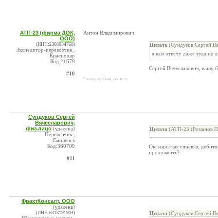
АТП-23 (фирма ДОК,
Антон Владимирович
ООО)
(ИНН:2308034768)
Цитата
(Сундуков Сергей Вя
Экспедитор-перевозчик ,
я вам отвечу даже туда не 
Краснодар
Код:21679
Сергей Вячеславович, вашу 
#10
* контакт был удален
Сундуков Сергей
Вячеславович,
физ.лицо
(удалена)
Цитата
(АТП-23 (Романов П.
Перевозчик ,
Смоленск
Код:360709
Ок, короткая справка, дебит
продолжать?
#11
ФрахтКонсалт, ООО
(удалена)
(ИНН:6318191904)
Цитата
(Сундуков Сергей Вя