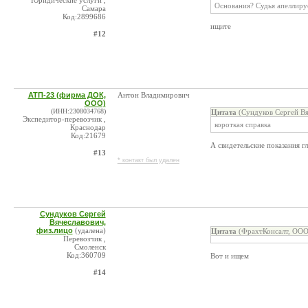
Юридические услуги ,
Основания? Судья апеллируе
Самара
Код:2899686
ищите
#12
АТП-23 (фирма ДОК,
Антон Владимирович
ООО)
(ИНН:2308034768)
Цитата
(Сундуков Сергей Вя
Экспедитор-перевозчик ,
короткая справка
Краснодар
Код:21679
А свидетельские показания г
#13
* контакт был удален
Сундуков Сергей
Вячеславович,
физ.лицо
(удалена)
Цитата
(ФрахтКонсалт, ООО
Перевозчик ,
Смоленск
Код:360709
Вот и ищем
#14