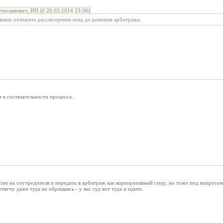
чеславович, ИП @ 20.03.2014 23:36)
ение отложить рассмотрение иска до решения арбитража.
 к состязательности процесса.
ссию на соучредителя и передать в арбитраж как корпоративный спор, но тоже под вопросом
отвечу даже туда не обращаясь - у вас суд вот туда и идите.