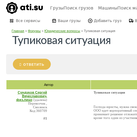
Грузы
Поиск грузов
Машины
Поиск м
Все сервисы
Ваши грузы
Добавить груз
Главная
>
Форумы
>
Юридические вопросы
>
Тупиковая ситуация
Тупиковая ситуация
ОТВЕТИТЬ
Автор
Сундуков Сергей
Тупиковая ситуация
Вячеславович,
физ.лицо
(удалена)
Перевозчик ,
Господа юристы, нужна свежа
Смоленск
ООО идет корпоративный спо
Код:360709
принимает решение отложить
кроме того один из участник
#1