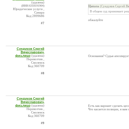
(удалена)
(ИНН:6318191904)
Цитата
(Сундуков Сергей Вя
Юридические услуги ,
В общем суд принимает реш
Самара
Код:2899686
обжалуйте
#7
Сундуков Сергей
Вячеславович,
физ.лицо
(удалена)
Основания? Судья апеллирует
Перевозчик ,
Смоленск
Код:360709
#8
Сундуков Сергей
Вячеславович,
физ.лицо
(удалена)
Есть как вариант сделать це
Перевозчик ,
Что касается полиции, я вам 
Смоленск
Код:360709
#9