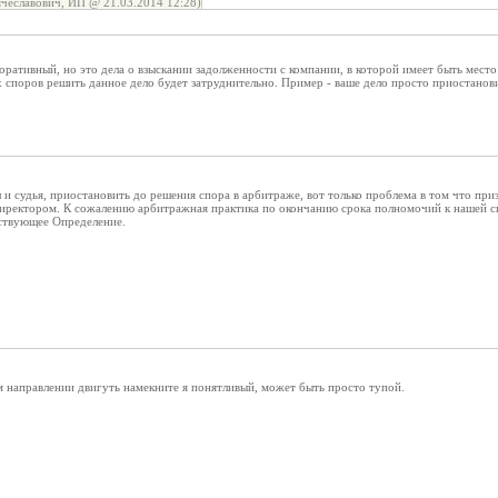
чеславович, ИП @ 21.03.2014 12:28)
рпоративный, но это дела о взыскании задолженности с компании, в которой имеет быть мест
 споров решить данное дело будет затруднительно. Пример - ваше дело просто приостанов
 и судья, приостановить до решения спора в арбитраже, вот только проблема в том что при
директором. К сожалению арбитражная практика по окончанию срока полномочий к нашей с
ствующее Определение.
ком направлении двигуть намекните я понятливый, может быть просто тупой.