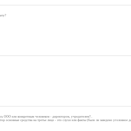
ату?
сь ООО или конкретным человеком - директором, учредителем?..
ктор основные средства на третье лицо - это слухи или факты (было ли заведено уголовное 