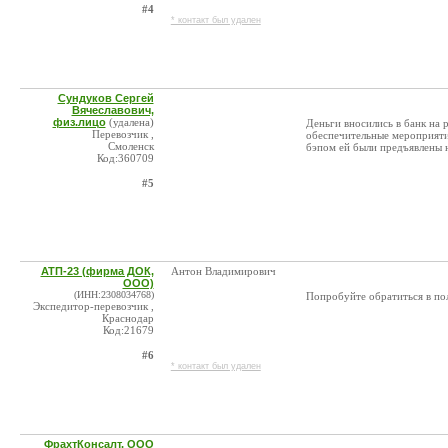
#4
* контакт был удален
Сундуков Сергей
Вячеславович,
физ.лицо
(удалена)
Деньги вносились в банк на 
Перевозчик ,
обеспечительные мероприятия
Смоленск
бэпом ей были предъявлены н
Код:360709
#5
АТП-23 (фирма ДОК,
Антон Владимирович
ООО)
(ИНН:2308034768)
Попробуйте обратиться в пол
Экспедитор-перевозчик ,
Краснодар
Код:21679
#6
* контакт был удален
ФрахтКонсалт, ООО