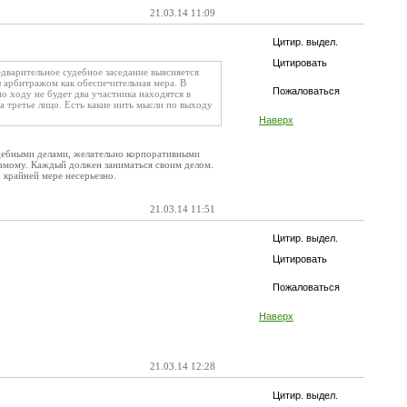
21.03.14 11:09
Цитир. выдел.
Цитировать
дварительное судебное заседание выясняется
 арбитражом как обеспечительная мера. В
Пожаловаться
 ходу не будет два участника находятся в
а третье лицо. Есть какие нить мысли по выходу
Наверх
удебными делами, желательно корпоративными
 самому. Каждый должен заниматься своим делом.
о крайней мере несерьезно.
21.03.14 11:51
Цитир. выдел.
Цитировать
Пожаловаться
Наверх
21.03.14 12:28
Цитир. выдел.