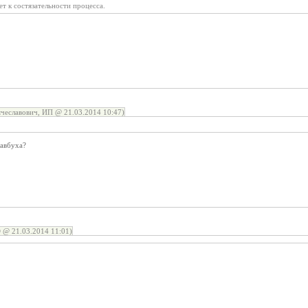
т к состязательности процесса.
чеславович, ИП @ 21.03.2014 10:47)
лавбуха?
 @ 21.03.2014 11:01)