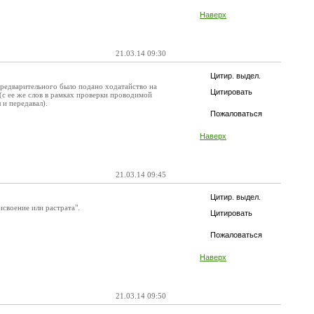
Наверх
21.03.14 09:30
Цитир. выдел.
 предварительного было подано ходатайство на
Цитировать
 (с ее же слов в рамках проверки проводимой
 и передавал).
Пожаловаться
Наверх
21.03.14 09:45
Цитир. выдел.
своение или растрата".
Цитировать
Пожаловаться
Наверх
21.03.14 09:50