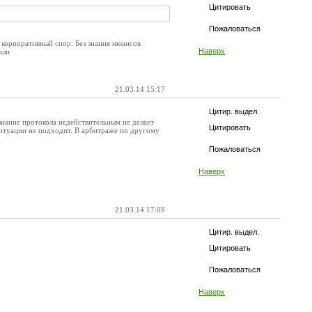
Цитировать
Пожаловаться
о корпоративный спор. Без знания нюансов
Наверх
или
21.03.14 15:17
Цитир. выдел.
знание протокола недействительным не делает
Цитировать
итуации не подходит. В арбитраже по другому
Пожаловаться
Наверх
21.03.14 17:08
Цитир. выдел.
Цитировать
Пожаловаться
Наверх