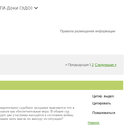
ТИ-Доки (ЭДО)
Правила размещения информации
« Предыдущая
1
2
Следующая »
Цитир. выдел.
Цитировать
варительное судебное заседание выясняется что в
ажом как обеспечительная мера. В общем суд
Пожаловаться
дет два участника находятся в состоянии войны,
ь какие нить мысли по выходу из ситуации?
Наверх