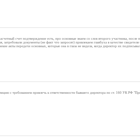
расчетный счет подтверждение есть, про основные знаем со слов второго участника, после
, затребовали документы (не факт что запросят) привлекаем главбуха в качестве свидетеля
екие акты передачи основных, которые она в глаза не видела, когда директор их подписывал
ицию с требованием привлечь к ответственности бывшего директора по ст. 160 УК РФ "При