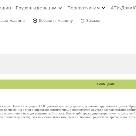
ашин
Грузовладельцам
Перевозчикам
АТИ-Доки
А
Ваши машины
Добавить машину
Заказы
Сообщение
я идея. Тема в следущем: ООО должна физ лицу деньги, довольно кругленькая сумма. Пред
р полномочия одного директора закончились, а полномочия другого заблокированы арбитр
 рассмотрение иска до решения арбитража. После арбитража директора тоже по ходу не бу
ов, бывший директор, как нам стало известно, вывел основные средства на третье лицо. Ест