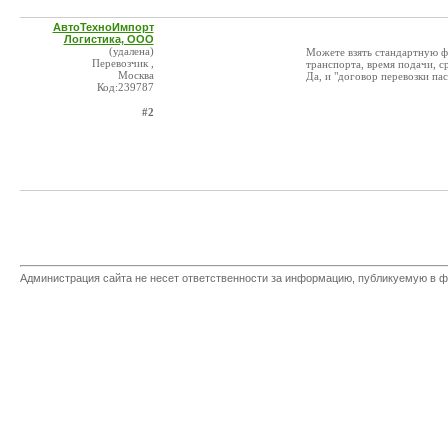
АвтоТехноИмпорт
Логистика, ООО
(удалена)
Можете взять стандартную ф
Перевозчик ,
транспорта, время подачи, с
Москва
Да, и "договор перевозки па
Код:239787
#2
Администрация сайта не несет ответственности за информацию, публикуемую в ф