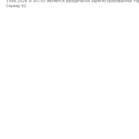
1998-2026
© ATI.SU является юридически зарегистрированной то
Сервер
62