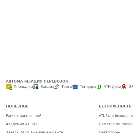
АВТОМАТИЗАЦИЯ ПЕРЕВОЗОК
Площадки
Заказы
Торги
Тендеры
АТИ-Доки
G
ПОЛЕЗНОЕ
БЕЗОПАСНОСТЬ
Расчет расстояний
ATI.SU о безопасн
Академия ATI.SU
Памятка по прове
Звезды ATI.SU на вашем сайте
Светофор+