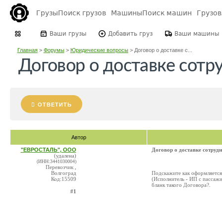
Грузы
Поиск грузов
Машины
Поиск машин
Грузо
Ваши грузы
Добавить груз
Ваши машины
Главная
>
Форумы
>
Юридические вопросы
>
Договор о доставке с...
Договор о доставке сотр
ОТВЕТИТЬ
Автор
"ЕВРОСТАЛЬ", ООО
Договор о доставке сотруд
(удалена)
(ИНН:3441030004)
Перевозчик ,
Волгоград
Подскажите как оформляется
Код:15509
(Исполнитель - ИП с пассажи
бланк такого Договора?.
#1