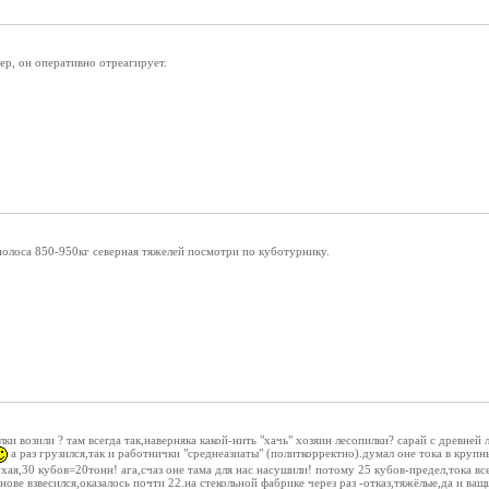
ер, он оперативно отреагирует.
 полоса 850-950кг северная тяжелей посмотри по куботурнику.
ки возили ? там всегда так,наверняка какой-нить "хачь" хозяин лесопилки? сарай с древней 
а раз грузился,так и работнички "среднеазиаты" (политкорректно).думал оне тока в крупн
сухая,30 кубов=20тонн! ага,счаз оне тама для нас насушили! потому 25 кубов-предел,тока вс
нове взвесился,оказалось почти 22.на стекольной фабрике через раз -отказ,тяжёлые,да и ва