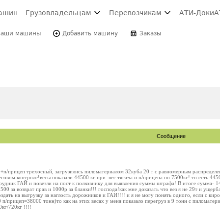
ашин
Грузовладельцам
Перевозчикам
АТИ-Доки
А
Ваши машины
Добавить машину
Заказы
Сообщение
 +п/прицеп трехосный, загрузились пиломатериалом 32куба 20 т с равномерным распределе
есовом контроле!весы показали 44500 кг при :вес тягача и п/прицепа по 7500кг! то есть 44
рудник ГАЙ и повезли на пост к полковнику для выявления суммы штрафа! В итоге сумма- 1
00 за возврат прав и 1000р за бланки!!! господа!как мне доказать что вез я не 29т и ущер
оздать на выгрузку за наглость дорожников и ГАИ!!!! и я не могу понять одного, если с кир
/прицеп=38000 тонн)то как на этих весах у меня показало перегруз в 9 тонн с пиломатери
кг/720кг !!!!