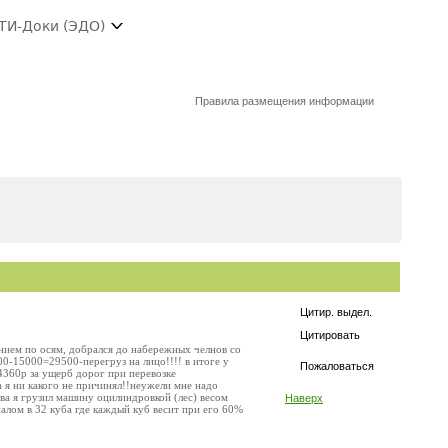
ТИ-Доки (ЭДО)
Правила размещения информации
Цитир. выдел.
Цитировать
нием по осям, добрался до набережных челнов со
500-15000=29500-перегруз на лицо!!!! в итоге у
Пожаловаться
4360р за ущерб дорог при перевозке
ба я ни какого не причинял!!неужели мне надо
ова я грузил машину оцилиндровкой (лес) весом
Наверх
алом в 32 куба где каждый куб весит при его 60%