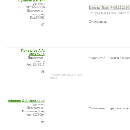
Суханов В.Н. ИП
(удалена)
(ИНН:312300477593)
Цитата
(Вадо @ 06.12.2010 
Перевозчик ,
откуда такая уверенность??
Белгород
Код:65662
От незнания...
#7
Привалов А.А.
физ.лицо
Диспетчер ,
опрыт есть!!!! возили с киро
Тамбов
Код:1249815
#8
* контакт был изменен или
удален
Афонин Д.А. физ.лицо
(удалена)
Перевозчик ,
Уважаемый и тару своего авт
Ростов-на-Дону
Код:1325004
#9