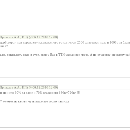
Привалов А.А., ИП) @ 06.12.2010 12:00)
щерб дорог при перевозке тяжеловесного груза потом 2500 за возврат прав и 1000р за бланки
инял!!
до, доказывать надо в суде, если у Вас в ТТН указан вес груза. А по существу: не выгружай
Привалов А.А., ИП) @ 06.12.2010 12:00)
ит при его 60% да даже и 70% влажности 680кг/720кг !!!!
? человек из калуги чуть выше все верно написал..