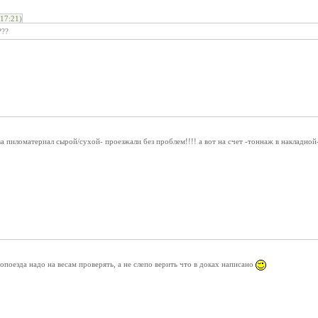
17:21)
???
ва пиломатериал сырой/сухой- проезжали без проблем!!!! а вот на счет -тоннаж в накладной-
опоезда надо на весам проверять, а не слепо верить что в доках написано