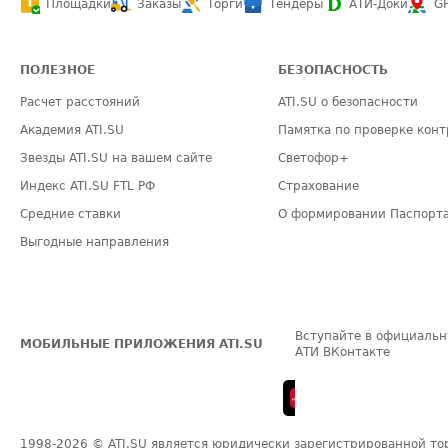
Площадки
Заказы
Торги
Тендеры
АТИ-Доки
G
ПОЛЕЗНОЕ
БЕЗОПАСНОСТЬ
Расчет расстояний
ATI.SU о безопасности
Академия ATI.SU
Памятка по проверке конт
Звезды ATI.SU на вашем сайте
Светофор+
Индекс ATI.SU FTL РФ
Страхование
Средние ставки
О формировании Паспорт
Выгодные направления
Вступайте в официальн
МОБИЛЬНЫЕ ПРИЛОЖЕНИЯ ATI.SU
АТИ ВКонтакте
1998-2026
© ATI.SU является юридически зарегистрированной то