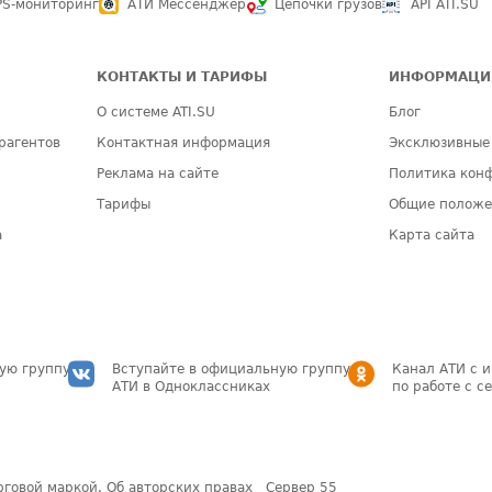
PS-мониторинг
АТИ Мессенджер
Цепочки грузов
API ATI.SU
КОНТАКТЫ И ТАРИФЫ
ИНФОРМАЦИ
О системе ATI.SU
Блог
рагентов
Контактная информация
Эксклюзивные
Реклама на сайте
Политика кон
Тарифы
Общие полож
а
Карта сайта
ую группу
Вступайте в официальную группу
Канал АТИ с 
АТИ в Одноклассниках
по работе с с
рговой маркой.
Об авторских правах
Сервер
55