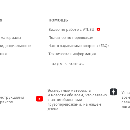
Я
ПОМОЩЬ
Видео по работе с ATI.SU
 материалы
Полезное по перевозкам
фиденциальности
Часто задаваемые вопросы (FAQ)
ения
Техническая информация
ЗАДАТЬ ВОПРОС
Экспертные материалы
Узна
и новости обо всем, что связано
инструкциями
возм
с автомобильными
ервисом
свеж
грузоперевозками, на нашем
логи
Дзене