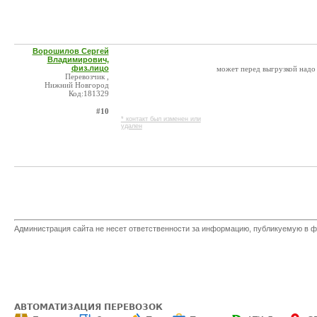
Ворошилов Сергей
Владимирович,
физ.лицо
может перед выгрузкой надо 
Перевозчик ,
Нижний Новгород
Код:181329
#10
* контакт был изменен или
удален
Администрация сайта не несет ответственности за информацию, публикуемую в ф
АВТОМАТИЗАЦИЯ ПЕРЕВОЗОК