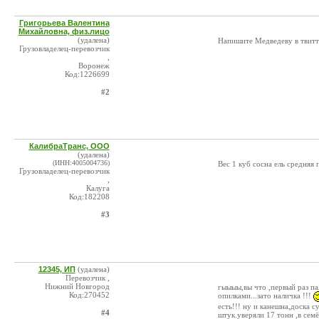
Григорьева Валентина
Михайловна, физ.лицо
(удалена)
Напишите Медведеву в твитт
Грузовладелец-перевозчик
,
Воронеж
Код:1226699
#2
КалибраТранс, ООО
(удалена)
(ИНН:4005004736)
Вес 1 куб сосна ель средняя
Грузовладелец-перевозчик
,
Калуга
Код:182208
#3
12345, ИП
(удалена)
Перевозчик ,
Нижний Новгород
гыыыы,вы что ,первый раз пал
Код:270452
опилками...зато наличка !!!
есть!!! ну и канешна,доска 
#4
штук.уверяли 17 тонн ,в семё