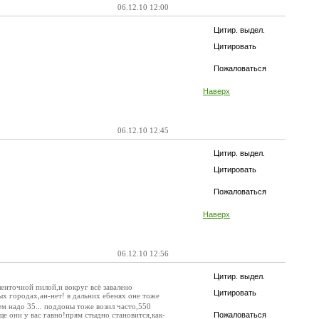
06.12.10 12:00
Цитир. выдел.
Цитировать
Пожаловаться
Наверх
06.12.10 12:45
Цитир. выдел.
Цитировать
Пожаловаться
Наверх
06.12.10 12:56
Цитир. выдел.
ленточной пилой,и вокруг всё завалено
Цитировать
ых городах,ан-нет! в дальних ебенях оне тоже
ем надо 35... поддоны тоже возил часто,550
щще они у вас гавно!прям стыдно становится,как-
Пожаловаться