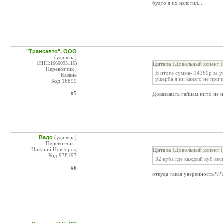
будто я их колотил...
"Трансавто", ООО
(удалена)
(ИНН:1660093116)
Цитата
(Довольный клиент (
Перевозчик ,
В итоге сумма- 14360р за у
Казань
ущерба я ни какого не прич
Код:16899
#5
Доказывать гайцам ничо не на
Вадо
(удалена)
Перевозчик ,
Нижний Новгород
Цитата
(Довольный клиент (
Код:938197
32 куба где каждый куб вес
#6
откуда такая уверенность????