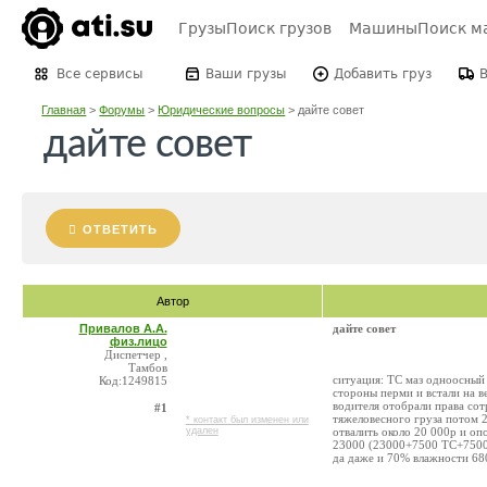
Грузы
Поиск грузов
Машины
Поиск м
Все сервисы
Ваши грузы
Добавить груз
Главная
>
Форумы
>
Юридические вопросы
>
дайте совет
дайте совет
ОТВЕТИТЬ
Автор
Привалов А.А.
дайте совет
физ.лицо
Диспетчер ,
Тамбов
ситуация: ТС маз одноосный
Код:1249815
стороны перми и встали на в
водителя отобрали права сот
#1
тяжеловесного груза потом 25
* контакт был изменен или
удален
отвалить около 20 000р и оп
23000 (23000+7500 ТС+7500 п
да даже и 70% влажности 680