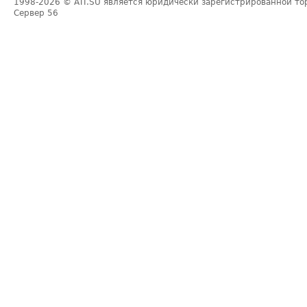
1998-2026
© ATI.SU является юридически зарегистрированной то
Сервер
56