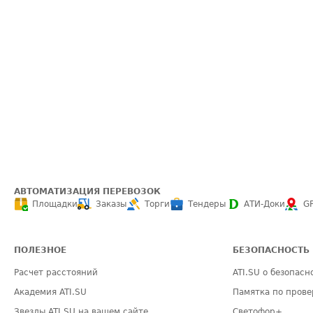
АВТОМАТИЗАЦИЯ ПЕРЕВОЗОК
Площадки
Заказы
Торги
Тендеры
АТИ-Доки
G
ПОЛЕЗНОЕ
БЕЗОПАСНОСТЬ
Расчет расстояний
ATI.SU о безопасн
Академия ATI.SU
Памятка по прове
Звезды ATI.SU на вашем сайте
Светофор+