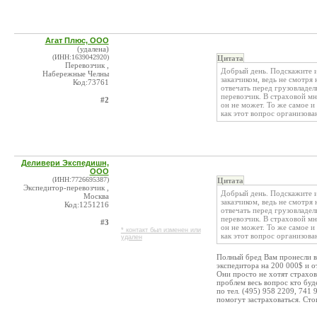
Агат Плюс, ООО
(удалена)
(ИНН:1639042920)
Цитата
Перевозчик ,
Добрый день. Подскажите и
Набережные Челны
заказчиком, ведь не смотря
Код:73761
отвечать перед грузовладе
перевозчик. В страховой мн
#2
он не может. То же самое и
как этот вопрос организов
Деливери Экспедишн,
ООО
(ИНН:7726695387)
Цитата
Экспедитор-перевозчик ,
Добрый день. Подскажите и
Москва
заказчиком, ведь не смотря
Код:1251216
отвечать перед грузовладе
перевозчик. В страховой мн
#3
он не может. То же самое и
* контакт был изменен или
как этот вопрос организов
удален
Полный бред Вам пронесли в 
экспедитора на 200 000$ и о
Они просто не хотят страхов
проблем весь вопрос кто буд
по тел. (495) 958 2209, 74
помогут застраховаться. Стои