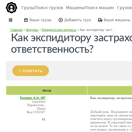
Грузы
Поиск грузов
Машины
Поиск машин
Грузо
Ваши грузы
Добавить груз
Ваши машины
Главная
>
Форумы
>
Юридические вопросы
>
Как экспидитору заст...
Как экспидитору застрах
ответственность?
ОТВЕТИТЬ
Автор
Еремин А.Н. ИП
Как экспидитору застрахов
(удалена)
Перевозчик ,
Пенза
Добрый день. Подскажите им
Код:1335507
заказчиком, ведь не смотря н
отвечать перед грузовладель
#1
перевозчик. В страховой мне
он не может. То же самое и с
этот вопрос организован у 