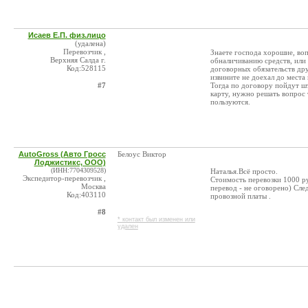
Исаев Е.П. физ.лицо
(удалена)
Перевозчик ,
Знаете господа хорошие, воп
Верхняя Салда г.
обналичиванию средств, или 
Код:528115
договорных обязательств дру
извините не доехал до места 
#7
Тогда по договору пойдут шт
карту, нужно решать вопрос
пользуются.
AutoGross (Авто Гросс
Белоус Виктор
Лоджистикс, ООО)
(ИНН:7704309528)
Наталья.Всё просто.
Экспедитор-перевозчик ,
Стоимость перевозки 1000 ру
Москва
перевод - не оговорено) Сле
Код:403110
провозной платы .
#8
* контакт был изменен или
удален