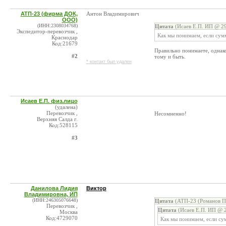
АТП-23 (фирма ДОК,
Антон Владимирович
ООО)
(ИНН:2308034768)
Цитата
(Исаев Е.П. ИП @ 29
Экспедитор-перевозчик ,
Как мы понимаем, если сумм
Краснодар
Код:21679
Правильно понимаете, однако
#2
тому и быть.
* контакт был удален
Исаев Е.П. физ.лицо
(удалена)
Перевозчик ,
Несомненно!
Верхняя Салда г.
Код:528115
#3
Данилова Лидия
Виктор
Владимировна, ИП
(ИНН:246305076648)
Цитата
(АТП-23 (Романов П.
Перевозчик ,
Цитата
(Исаев Е.П. ИП @ 2
Москва
Код:4729070
Как мы понимаем, если су