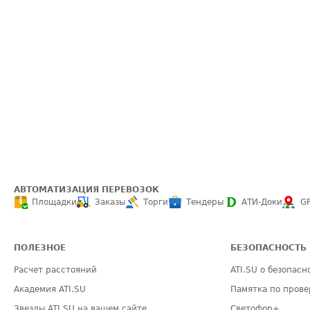
АВТОМАТИЗАЦИЯ ПЕРЕВОЗОК
Площадки
Заказы
Торги
Тендеры
АТИ-Доки
G
ПОЛЕЗНОЕ
БЕЗОПАСНОСТЬ
Расчет расстояний
ATI.SU о безопасн
Академия ATI.SU
Памятка по прове
Звезды ATI.SU на вашем сайте
Светофор+