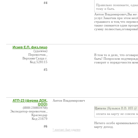
#4
Правильно понимаете, однак
тому и быть.
Антон Владимирович,Вы же п
услуг.Заказчик при этом нес
страшного в том,что перевоз
также снимается один проце
сумму полностью,оговаривай
Исаев Е.П. физ.лицо
(удалена)
Перевозчик ,
В том то и дело, что оговар
Верхняя Салда г.
быть! Попросили подтвержден
Код:528115
говорит о порядочности ком
#5
АТП-23 (фирма ДОК,
Антон Владимирович
ООО)
(ИНН:2308034768)
Цитата
(Кувыков В.В. ИП @ 
Экспедитор-перевозчик ,
оплата на карту не совсем 
Краснодар
Код:21679
Ничего особо криминального
#6
карту доход.
* контакт был удален