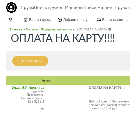
Грузы
Поиск грузов
Машины
Поиск машин
Грузо
Ваши грузы
Добавить груз
Ваши машины
Главная
>
Форумы
>
Юридические вопросы
>
ОПЛАТА НА КАРТУ!!!!
ОПЛАТА НА КАРТУ!!!!
ОТВЕТИТЬ
Автор
Исаев Е.П. физ.лицо
ОПЛАТА НА КАРТУ!!!!
(удалена)
Перевозчик ,
Верхняя Салда г.
Добрый день!!! Подскажите п
Код:528115
регионе,кто должен заплатит
поступить 1000 руб.
#1