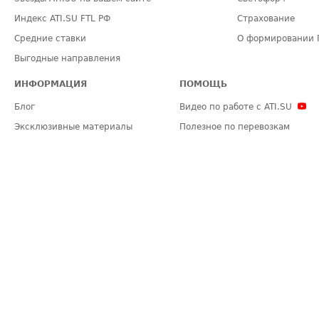
Индекс ATI.SU FTL РФ
Страхование
Средние ставки
О формировании 
Выгодные направления
ИНФОРМАЦИЯ
ПОМОЩЬ
Блог
Видео по работе с ATI.SU
Эксклюзивные материалы
Полезное по перевозкам
Политика конфиденциальности
Часто задаваемые вопросы (FA
Общие положения
Техническая информация
Карта сайта
ЗАДАТЬ ВОПРОС