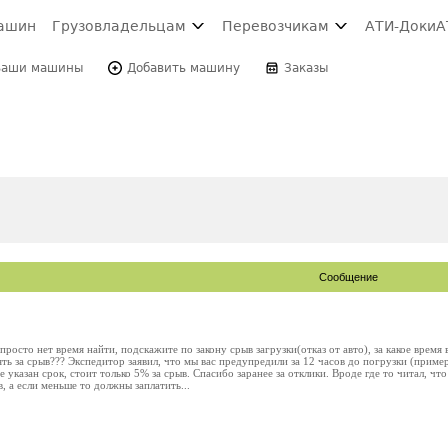
ашин
Грузовладельцам
Перевозчикам
АТИ-Доки
А
Ваши машины
Добавить машину
Заказы
Сообщение
просто нет время найти, подскажите по закону срыв загрузки(отказ от авто), за какое время
ь за срыв??? Экспедитор заявил, что мы вас предупредили за 12 часов до погрузки (примерн
не указан срок, стоит только 5% за срыв. Спасибо заранее за отклики. Вроде где то читал, что
в, а если меньше то должны заплатить...