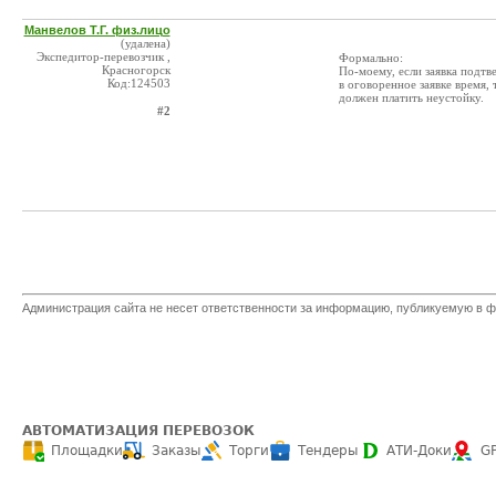
Манвелов Т.Г. физ.лицо
(удалена)
Экспедитор-перевозчик ,
Формально:
Красногорск
По-моему, если заявка подтв
Код:124503
в оговоренное заявке время, 
должен платить неустойку.
#2
Администрация сайта не несет ответственности за информацию, публикуемую в ф
АВТОМАТИЗАЦИЯ ПЕРЕВОЗОК
Площадки
Заказы
Торги
Тендеры
АТИ-Доки
G