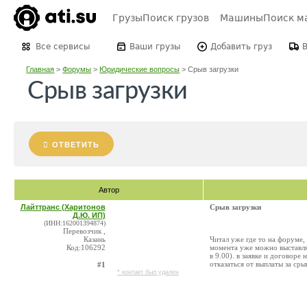
Грузы
Поиск грузов
Машины
Поиск м
Все сервисы
Ваши грузы
Добавить груз
Главная
>
Форумы
>
Юридические вопросы
>
Срыв загрузки
Срыв загрузки
ОТВЕТИТЬ
Автор
Лайттранс (Харитонов
Срыв загрузки
Д.Ю. ИП)
(ИНН:162001394874)
Перевозчик ,
Казань
Читал уже где то на форуме, 
Код:106292
момента уже можно выставлят
в 9.00). в заявке и договоре 
отказаться от выплаты за сры
#1
* контакт был удален