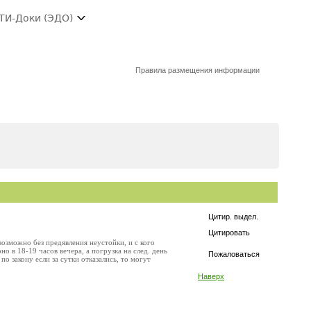
ТИ-Доки (ЭДО)
Правила размещения информации
Цитир. выдел.
Цитировать
 возможно без предявления неустойки, и с кого
о в 18-19 часов вечера, а погрузка на след. день
Пожаловаться
 по закону если за сутки отказались, то могут
Наверх