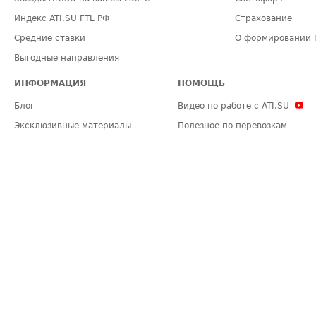
Индекс ATI.SU FTL РФ
Страхование
Средние ставки
О формировании 
Выгодные направления
ИНФОРМАЦИЯ
ПОМОЩЬ
Блог
Видео по работе с ATI.SU
Эксклюзивные материалы
Полезное по перевозкам
Политика конфиденциальности
Часто задаваемые вопросы (FA
Общие положения
Техническая информация
Карта сайта
ЗАДАТЬ ВОПРОС