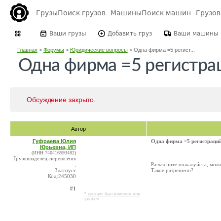
Грузы
Поиск грузов
Машины
Поиск машин
Грузо
Ваши грузы
Добавить груз
Ваши машины
Главная
>
Форумы
>
Юридические вопросы
>
Одна фирма =5 регист...
Одна фирма =5 регистра
Обсуждение закрыто.
Автор
Гуфраева Юлия
Одна фирма =5 регистраци
Юрьевна, ИП
(ИНН:740416593482)
Грузовладелец-перевозчик
,
Разъясните пожалуйста, може
Златоуст
Такое разрешено?
Код:245030
#1
* контакт был изменен или
удален