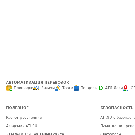
АВТОМАТИЗАЦИЯ ПЕРЕВОЗОК
Площадки
Заказы
Торги
Тендеры
АТИ-Доки
G
ПОЛЕЗНОЕ
БЕЗОПАСНОСТЬ
Расчет расстояний
ATI.SU о безопасн
Академия ATI.SU
Памятка по прове
Звезды ATI.SU на вашем сайте
Светофор+