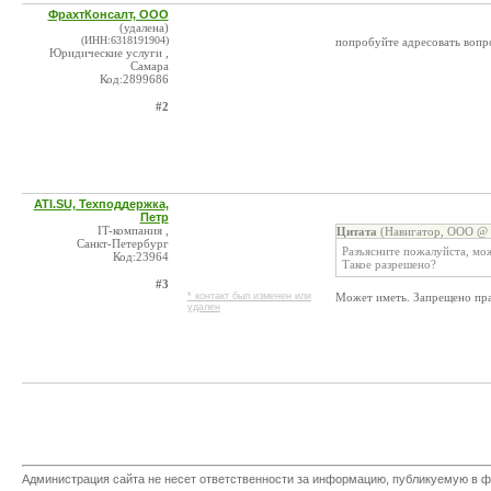
ФрахтКонсалт, ООО
(удалена)
(ИНН:6318191904)
попробуйте адресовать вопр
Юридические услуги ,
Самара
Код:2899686
#2
ATI.SU, Техподдержка,
Петр
IT-компания ,
Цитата
(Навигатор, ООО @ 
Санкт-Петербург
Разъясните пожалуйста, мо
Код:23964
Такое разрешено?
#3
* контакт был изменен или
Может иметь. Запрещено пра
удален
Администрация сайта не несет ответственности за информацию, публикуемую в ф