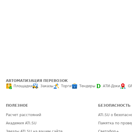
АВТОМАТИЗАЦИЯ ПЕРЕВОЗОК
Площадки
Заказы
Торги
Тендеры
АТИ-Доки
G
ПОЛЕЗНОЕ
БЕЗОПАСНОСТЬ
Расчет расстояний
ATI.SU о безопасн
Академия ATI.SU
Памятка по прове
Звезды ATI.SU на вашем сайте
Светофор+