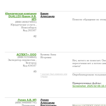
Юридическая компания
Бакин
DUALLEX (Бакин А.В.
Александр
ИП)
Помогло обращение по этому
(ИНН:540363749931)
Юридические услуги ,
Новосибирск
Код:265507
#2
АСПЕКТ+, ООО
Буняева Анна
(ИНН:3123348643)
Игоревна
Экспедитор-перевозчик ,
Нет, ничего не помогает. Они
Белгород
пересечения нет а потом сам
Код:434107
ответа!
#3
_______________________
* контакт был изменен или
Отредактировано пользова
удален
Прикрепленные файлы:
Screenshot_2025-02-06-16-40.
Лунин А.В. ИП
Лунин
(ИНН:344600087741)
Александр
Перевозчик ,
Викторович
Цитата
(АСПЕКТ, ООО @ 04.