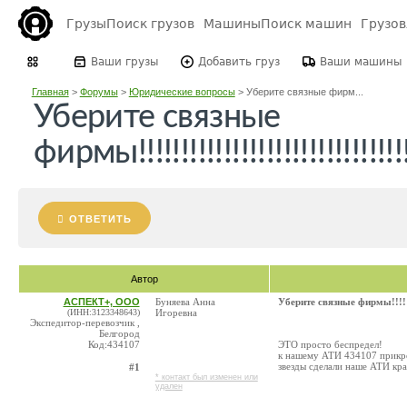
Грузы
Поиск грузов
Машины
Поиск машин
Грузо
Ваши грузы
Добавить груз
Ваши машины
Главная
>
Форумы
>
Юридические вопросы
>
Уберите связные фирм...
Уберите связные
фирмы!!!!!!!!!!!!!!!!!!!!!!!!!!!!!!!!!
ОТВЕТИТЬ
Автор
АСПЕКТ+, ООО
Буняева Анна
Уберите связные фирмы!!!!!!!!!!
(ИНН:3123348643)
Игоревна
Экспедитор-перевозчик ,
Белгород
Код:434107
ЭТО просто беспредел!
к нашему АТИ 434107 прикреп
звезды сделали наше АТИ кра
#1
* контакт был изменен или
удален