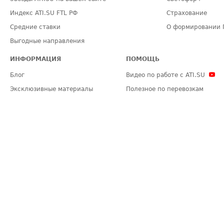
Индекс ATI.SU FTL РФ
Страхование
Средние ставки
О формировании 
Выгодные направления
ИНФОРМАЦИЯ
ПОМОЩЬ
Блог
Видео по работе с ATI.SU
Эксклюзивные материалы
Полезное по перевозкам
Политика конфиденциальности
Часто задаваемые вопросы (FA
Общие положения
Техническая информация
Карта сайта
ЗАДАТЬ ВОПРОС