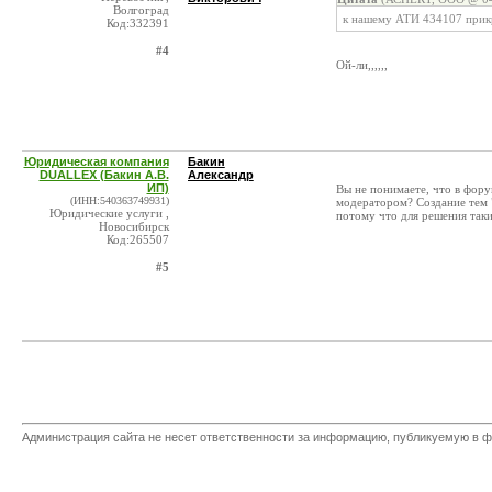
Волгоград
к нашему АТИ 434107 прикр
Код:332391
#4
Ой-ли,,,,,,
Юридическая компания
Бакин
DUALLEX (Бакин А.В.
Александр
ИП)
Вы не понимаете, что в фору
(ИНН:540363749931)
модератором? Создание тем 
Юридические услуги ,
потому что для решения так
Новосибирск
Код:265507
#5
Администрация сайта не несет ответственности за информацию, публикуемую в ф