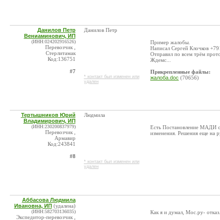
Данилов Петр
Данилов Петр
Вениаминович, ИП
(ИНН:024202916526)
Пример жалобы.
Перевозчик ,
Написал Сергей Клочков +7
Стерлитамак
Отправил по всем трём прот
Код:136751
Ждемс...
#7
Прикрепленные файлы:
* контакт был изменен или
жалоба.doc
(70656)
удален
Тертышников Юрий
Людмила
Владимирович, ИП
(ИНН:230200837979)
Есть Постановление МАДИ от 
Перевозчик ,
изменения. Решения еще на р
Армавир
Код:243841
#8
* контакт был изменен или
удален
Аббасова Людмила
Ивановна, ИП
(удалена)
(ИНН:582703136035)
Как я и думал, Мос.ру- отка
Экспедитор-перевозчик ,