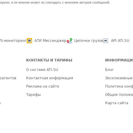
оруме, и ее мнение может не совпадать с мнением авторов сообщений.
PS-мониторинг
АТИ Мессенджер
Цепочки грузов
API ATI.SU
КОНТАКТЫ И ТАРИФЫ
ИНФОРМАЦИ
О системе ATI.SU
Блог
рагентов
Контактная информация
Эксклюзивные
Реклама на сайте
Политика кон
Тарифы
Общие полож
а
Карта сайта