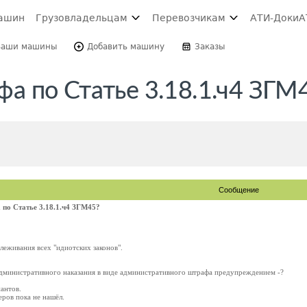
ашин
Грузовладельцам
Перевозчикам
АТИ-Доки
А
Ваши машины
Добавить машину
Заказы
афа по Статье 3.18.1.ч4 ЗГМ
Сообщение
а по Статье 3.18.1.ч4 ЗГМ45?
слеживания всех "идиотских законов".
административного наказания в виде административного штрафа предупреждением -?
антов.
еров пока не нашёл.