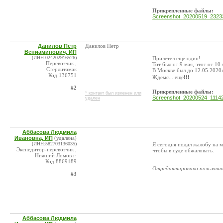
Прикрепленные файлы:
Screenshot_20200519_23233
Данилов Петр
Данилов Петр
Вениаминович, ИП
(ИНН:024202916526)
Прилетел ещё один!
Перевозчик ,
Тот был от 9 мая, этот от 10 
Стерлитамак
В Москве был до 12.05.2020г
Код:136751
Ждемс... ещё❗❗❗
#2
Прикрепленные файлы:
* контакт был изменен или
Screenshot_20200524_11142
удален
Аббасова Людмила
Ивановна, ИП
(удалена)
(ИНН:582703136035)
Я сегодня подал жалобу на м
Экспедитор-перевозчик ,
чтобы в суде обжаловать.
Нижний Ломов г.
Код:8869189
_______________________
Отредактировано пользова
#3
Аббасова Людмила