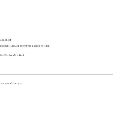
ikulinskij
вижение дела и результат рассмотрения.
____________________
телем
16.7.20 14:14
 через сайт mos.ru