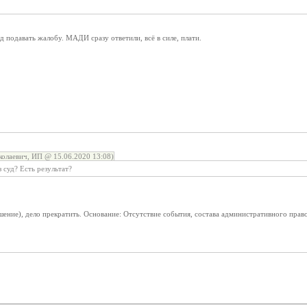
д подавать жалобу. МАДИ сразу ответили, всё в силе, плати.
олаевич, ИП @ 15.06.2020 13:08)
 суд? Есть результат?
ение), дело прекратить. Основание: Отсутствие события, состава административного правон