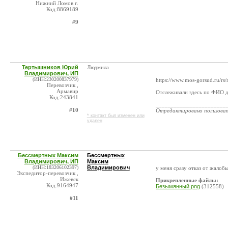
Нижний Ломов г.
Код:8869189
#9
Тертышников Юрий
Людмила
Владимирович, ИП
(ИНН:230200837979)
https://www.mos-gorsud.ru/rs/n
Перевозчик ,
Армавир
Отслеживали здесь по ФИО д
Код:243841
_______________________
#10
Отредактировано пользова
* контакт был изменен или
удален
Бессмертных Максим
Бессмертных
Владимирович, ИП
Максим
(ИНН:183206102397)
Владимирович
у меня сразу отказ от жалобы
Экспедитор-перевозчик ,
Ижевск
Прикрепленные файлы:
Код:9164947
Безымянный.png
(312558)
#11