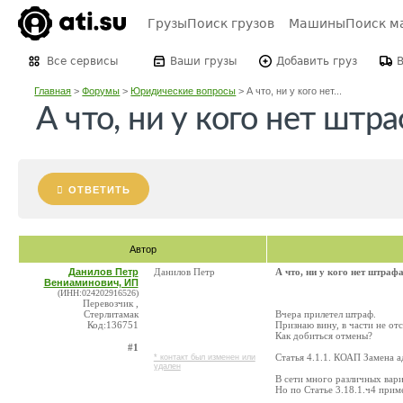
Грузы
Поиск грузов
Машины
Поиск м
Все сервисы
Ваши грузы
Добавить груз
Главная
>
Форумы
>
Юридические вопросы
>
А что, ни у кого нет...
А что, ни у кого нет штр
ОТВЕТИТЬ
Автор
Данилов Петр
Данилов Петр
А что, ни у кого нет штраф
Вениаминович, ИП
(ИНН:024202916526)
Перевозчик ,
Стерлитамак
Вчера прилетел штраф.
Код:136751
Признаю вину, в части не от
Как добиться отмены?
#1
Статья 4.1.1. КОАП Замена 
* контакт был изменен или
удален
В сети много различных вари
Но по Статье 3.18.1.ч4 прим