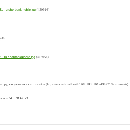
1_ru.sberbankmobile.jpg
(439916)
мая.
.
9_ru.sberbankmobile.jpg
(408954)
ос.ру, как указано на этом сайте (https://www.drive2.ru/b/560018381617496221/#comments).
____________________
телем
24.5.20 18:53