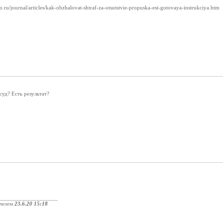
.ru/journal/articles/kak-obzhalovat-shtraf-za-otsutstvie-propuska-est-gotovaya-instrukciya.htm
суд? Есть результат?
____________________
телем
23.6.20 15:18