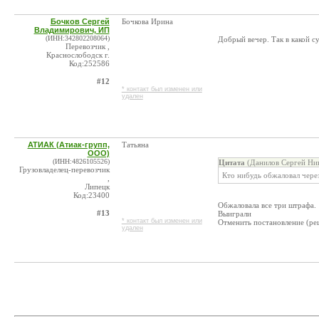
Бочков Сергей
Бочкова Ирина
Владимирович, ИП
(ИНН:342802208064)
Добрый вечер. Так в какой су
Перевозчик ,
Краснослободск г.
Код:252586
#12
* контакт был изменен или
удален
АТИАК (Атиак-групп,
Татьяна
ООО)
(ИНН:4826105526)
Цитата
(Данилов Сергей Ник
Грузовладелец-перевозчик
Кто нибудь обжаловал через
,
Липецк
Код:23400
Обжаловала все три штрафа.
#13
Выиграли
* контакт был изменен или
Отменить постановление (реш
удален