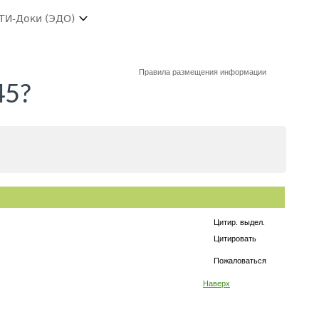
ТИ-Доки (ЭДО)
Правила размещения информации
45?
Цитир. выдел.
Цитировать
Пожаловаться
Наверх