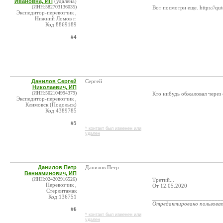
Ивановна, ИП
(удалена)
(ИНН:582703136035)
Вот посмотри еще. https://quto
Экспедитор-перевозчик ,
Нижний Ломов г.
Код:8869189
#4
Данилов Сергей
Сергей
Николаевич, ИП
(ИНН:502104994379)
Кто нибудь обжаловал через 
Экспедитор-перевозчик ,
Климовск (Подольск)
Код:4389785
#5
* контакт был изменен или
удален
Данилов Петр
Данилов Петр
Вениаминович, ИП
(ИНН:024202916526)
Третий...
Перевозчик ,
От 12.05.2020
Стерлитамак
Код:136751
_______________________
Отредактировано пользова
#6
* контакт был изменен или
удален