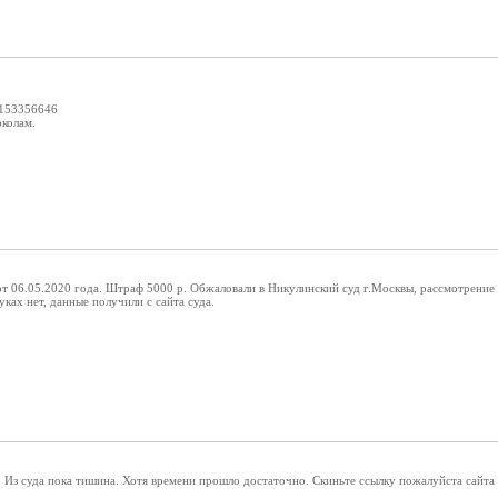
9153356646
околам.
06.05.2020 года. Штраф 5000 р. Обжаловали в Никулинский суд г.Москвы, рассмотрение со
уках нет, данные получили с сайта суда.
з. Из суда пока тишина. Хотя времени прошло достаточно. Скиньте ссылку пожалуйста сайта 