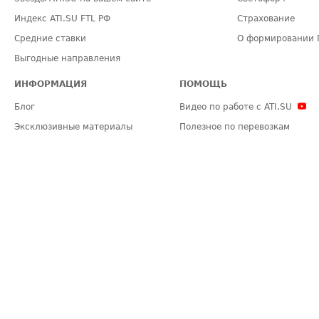
Индекс ATI.SU FTL РФ
Страхование
Средние ставки
О формировании 
Выгодные направления
ИНФОРМАЦИЯ
ПОМОЩЬ
Блог
Видео по работе с ATI.SU
Эксклюзивные материалы
Полезное по перевозкам
Политика конфиденциальности
Часто задаваемые вопросы (FA
Общие положения
Техническая информация
Карта сайта
ЗАДАТЬ ВОПРОС