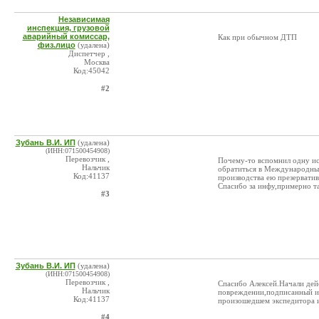
Независимая
инспекция, грузовой
аварийный комиссар,
Как при обычном ДТП
физ.лицо
(удалена)
Диспетчер ,
Москва
Код:45042
#2
Зубань В.И. ИП
(удалена)
(ИНН:071500454908)
Перевозчик ,
Почему-то вспомнил одну ис
Нальчик
обратиться в Международный
Код:41137
производства ею презерватив
Спасибо за инфу,примерно та
#3
Зубань В.И. ИП
(удалена)
(ИНН:071500454908)
Перевозчик ,
Спасибо Алексей.Начали дейс
Нальчик
повреждении,подписанный и 
Код:41137
произошедшем экспедитора и 
#4