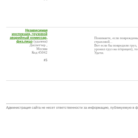
Независимая
инспекция, грузовой
аварийный комиссар,
Понимаете, если повреждены 
физ.лицо
(удалена)
страховой...
Диспетчер ,
Вот если бы повредили груз,
Москва
уронил груз на п/прицеп), тог
Код:45042
Удачи.
#5
Администрация сайта не несет ответственности за информацию, публикуемую в ф