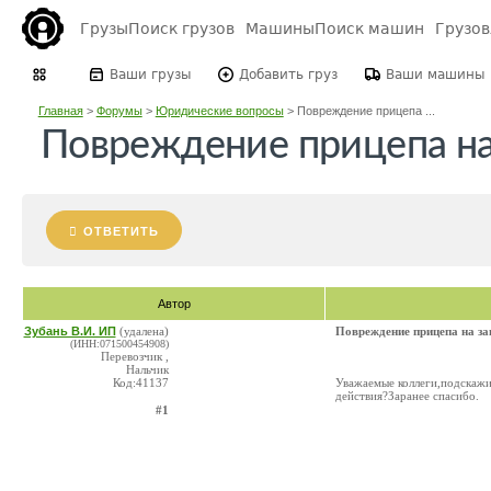
Грузы
Поиск грузов
Машины
Поиск машин
Грузо
Ваши грузы
Добавить груз
Ваши машины
Главная
>
Форумы
>
Юридические вопросы
>
Повреждение прицепа ...
Повреждение прицепа на 
ОТВЕТИТЬ
Автор
Зубань В.И. ИП
(удалена)
Повреждение прицепа на за
(ИНН:071500454908)
Перевозчик ,
Нальчик
Код:41137
Уважаемые коллеги,подскажи
действия?Заранее спасибо.
#1