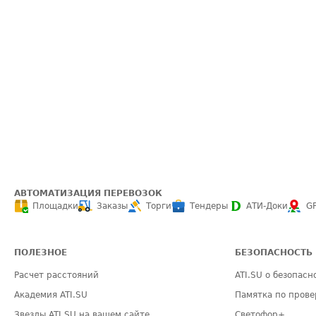
АВТОМАТИЗАЦИЯ ПЕРЕВОЗОК
Площадки
Заказы
Торги
Тендеры
АТИ-Доки
G
ПОЛЕЗНОЕ
БЕЗОПАСНОСТЬ
Расчет расстояний
ATI.SU о безопасн
Академия ATI.SU
Памятка по прове
Звезды ATI.SU на вашем сайте
Светофор+