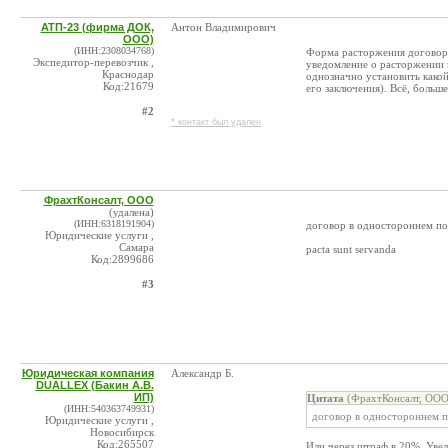
АТП-23 (фирма ДОК,
Антон Владимирович
ООО)
(ИНН:2308034768)
Форма расторжения договора
Экспедитор-перевозчик ,
уведомление о расторжении в
Краснодар
однозначно установить какой
Код:21679
его заключения). Всё, больше
#2
* контакт был удален
ФрахтКонсалт, ООО
(удалена)
(ИНН:6318191904)
договор в одностороннем пор
Юридические услуги ,
Самара
pacta sunt servanda
Код:2899686
#3
Юридическая компания
Александр Б.
DUALLEX (Бакин А.В.
ИП)
Цитата
(ФрахтКонсалт, ООО
(ИНН:540363749931)
договор в одностороннем по
Юридические услуги ,
Новосибирск
Код:265507
Или через штраф в 20%. Уве