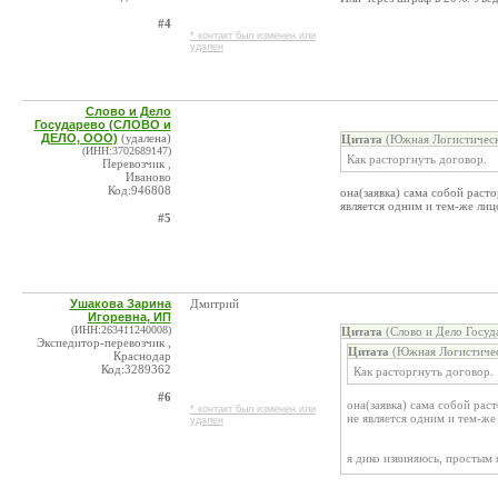
#4
* контакт был изменен или
удален
Слово и Дело
Государево (СЛОВО и
ДЕЛО, ООО)
(удалена)
Цитата
(Южная Логистическа
(ИНН:3702689147)
Как расторгнуть договор.
Перевозчик ,
Иваново
Код:946808
она(заявка) сама собой расто
является одним и тем-же лицом
#5
Ушакова Зарина
Дмитрий
Игоревна, ИП
(ИНН:263411240008)
Цитата
(Слово и Дело Госу
Экспедитор-перевозчик ,
Цитата
(Южная Логистическ
Краснодар
Код:3289362
Как расторгнуть договор.
#6
она(заявка) сама собой рас
* контакт был изменен или
не является одним и тем-же л
удален
я дико извиняюсь, простым