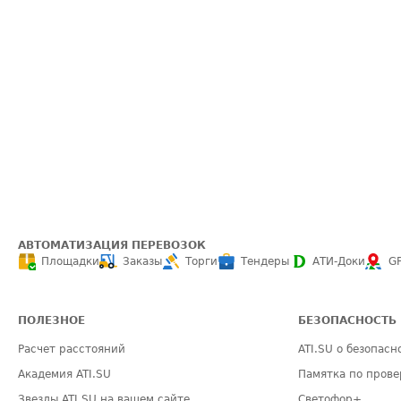
АВТОМАТИЗАЦИЯ ПЕРЕВОЗОК
Площадки
Заказы
Торги
Тендеры
АТИ-Доки
G
ПОЛЕЗНОЕ
БЕЗОПАСНОСТЬ
Расчет расстояний
ATI.SU о безопасн
Академия ATI.SU
Памятка по прове
Звезды ATI.SU на вашем сайте
Светофор+