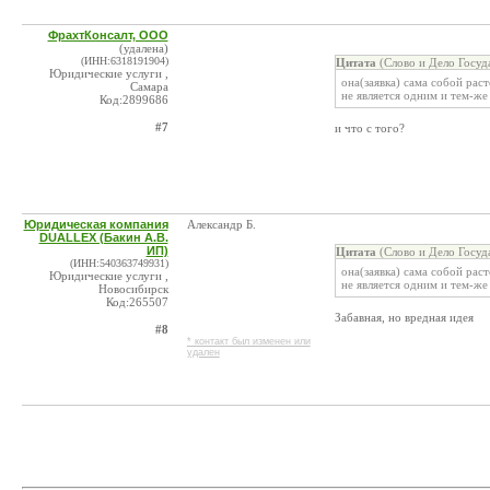
ФрахтКонсалт, ООО
(удалена)
(ИНН:6318191904)
Цитата
(Слово и Дело Госу
Юридические услуги ,
она(заявка) сама собой рас
Самара
не является одним и тем-же л
Код:2899686
#7
и что с того?
Юридическая компания
Александр Б.
DUALLEX (Бакин А.В.
ИП)
Цитата
(Слово и Дело Госу
(ИНН:540363749931)
она(заявка) сама собой рас
Юридические услуги ,
не является одним и тем-же л
Новосибирск
Код:265507
Забавная, но вредная идея
#8
* контакт был изменен или
удален