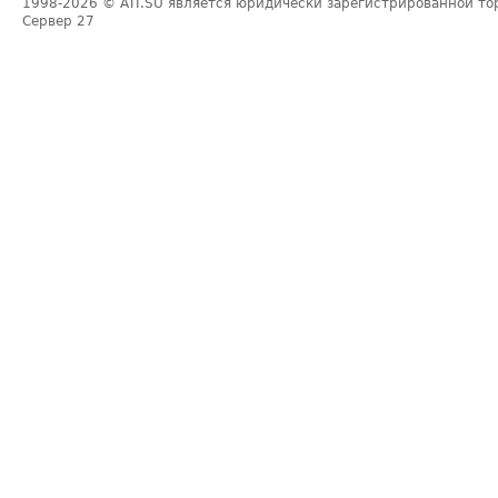
1998-2026
© ATI.SU является юридически зарегистрированной то
Сервер
27