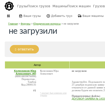
Грузы
Поиск грузов
Машины
Поиск машин
Грузо
Ваши грузы
Добавить груз
Ваши машины
Главная
>
Форумы
>
Юридические вопросы
>
не загрузили
не загрузили
ОТВЕТИТЬ
Автор
Колесников Юра
Колесников Юра
не загрузили
Алексеевич, ИП
Алексеевич
(ИНН:680398766990)
Перевозчик ,
Тамбов
Здравствуйте. Подскажите по
Код:2808135
25 декабря подписали заявку
отказаться от данной заявке 
должны будем им оплатить 2
#1
* контакт был изменен или
удален
Прикрепленные файлы:
ДОГОВОР-ЗАЯВКА № 1433 от