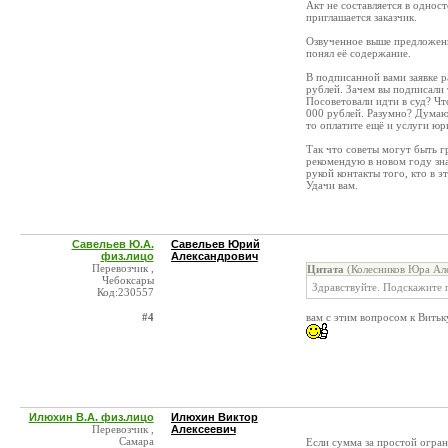
Акт не составляется в однос
приглашается заказчик.
Озвученное выше предложение
понял её содержание.
В подписанной вами заявке р
рублей. Зачем вы подписали 
Посоветовали идти в суд? Чт
000 рублей. Разумно? Думаю 
то оплатите ещё и услуги юри
Так что советы могут быть 
рекомендую в новом году зна
рукой контакты того, кто в э
Удачи вам.
Савельев Ю.А.
Савельев Юрий
физ.лицо
Александрович
Перевозчик ,
Цитата
(Колесников Юра Але
Чебоксары
Здравствуйте. Подскажите п
Код:230557
#4
вам с этим вопросом к Витьк
Илюхин В.А. физ.лицо
Илюхин Виктор
Перевозчик ,
Алексеевич
Самара
Если сумма за простой огран