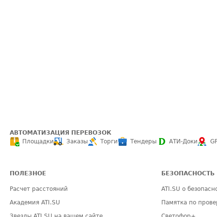
АВТОМАТИЗАЦИЯ ПЕРЕВОЗОК
Площадки
Заказы
Торги
Тендеры
АТИ-Доки
G
ПОЛЕЗНОЕ
БЕЗОПАСНОСТЬ
Расчет расстояний
ATI.SU о безопасн
Академия ATI.SU
Памятка по прове
Звезды ATI.SU на вашем сайте
Светофор+