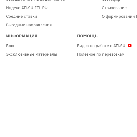
Индекс ATI.SU FTL РФ
Страхование
Средние ставки
О формировании 
Выгодные направления
ИНФОРМАЦИЯ
ПОМОЩЬ
Блог
Видео по работе с ATI.SU
Эксклюзивные материалы
Полезное по перевозкам
Политика конфиденциальности
Часто задаваемые вопросы (FA
Общие положения
Техническая информация
Карта сайта
ЗАДАТЬ ВОПРОС