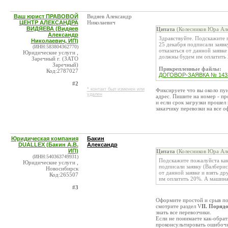
Ваш юрист ПРАВОВОЙ
Видяев Александр
ЦЕНТР АЛЕКСАНДРА
Николаевич
ВИДЯЕВА (Видяев
Цитата
(Колесников Юра Але
Александр
Здравствуйте. Подскажите п
Николаевич, ИП)
25 декабря подписали заявк
(ИНН:583804362770)
отказаться от данной заявке
Юридические услуги ,
должны будем им оплатить 
Заречный г. (ЗАТО
Заречный)
Прикрепленные файлы:
Код:2787027
ДОГОВОР-ЗАЯВКА № 1433 о
#2
* контакт был изменен или
Фиксируете что вы около пун
удален
адрес. Пишите на номер - пр
и если срок загрузки прошел п
заказчику перевозки на все 
Юридическая компания
Бакин
DUALLEX (Бакин А.В.
Александр
ИП)
Цитата
(Колесников Юра Але
(ИНН:540363749931)
Подскажите пожалуйста как
Юридические услуги ,
подписали заявку (Валберис
Новосибирск
от данной заявке и взять д
Код:265507
им оплатить 20%. А машина
#3
Оформите простой и срыв пог
смотрите раздел V
II. Поряд
знать все перевозчики.
Если не понимаете как-обрат
проконсультировать ошибочн