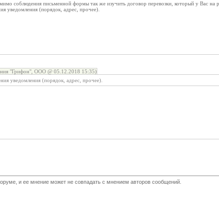
мимо соблюдения письменной формы так же изучить договор перевозки, который у Вас на р
ия уведомления (порядок, адрес, прочее).
ния "Грифон", ООО @ 05.12.2018 15:35)
ния уведомления (порядок, адрес, прочее).
оруме, и ее мнение может не совпадать с мнением авторов сообщений.