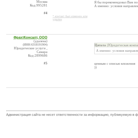
Москва
Я бы порекомендовал Вам по
Код:995281
А именно: условия направлен
#4
* контакт был изменен или
удален
ФрахтКонсалт, ООО
(удалена)
(ИНН:6318191904)
Цитата
(Юридическая компа
Юридические услуги ,
А именно: условия направле
Самара
Код:2899686
#5
ценным с описью вложения
))
Администрация сайта не несет ответственности за информацию, публикуемую в ф