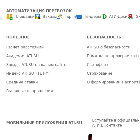
АВТОМАТИЗАЦИЯ ПЕРЕВОЗОК
Площадки
Заказы
Торги
Тендеры
АТИ-Доки
G
ПОЛЕЗНОЕ
БЕЗОПАСНОСТЬ
Расчет расстояний
ATI.SU о безопасности
Академия ATI.SU
Памятка по проверке конт
Звезды ATI.SU на вашем сайте
Светофор+
Индекс ATI.SU FTL РФ
Страхование
Средние ставки
О формировании Паспорт
Выгодные направления
Вступайте в официальн
МОБИЛЬНЫЕ ПРИЛОЖЕНИЯ ATI.SU
АТИ ВКонтакте