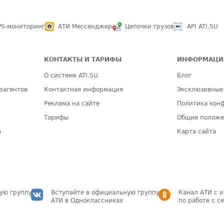
PS-мониторинг
АТИ Мессенджер
Цепочки грузов
API ATI.SU
КОНТАКТЫ И ТАРИФЫ
ИНФОРМАЦИ
О системе ATI.SU
Блог
рагентов
Контактная информация
Эксклюзивные
Реклама на сайте
Политика кон
Тарифы
Общие полож
а
Карта сайта
ую группу
Вступайте в официальную группу
Канал АТИ с 
АТИ в Одноклассниках
по работе с с