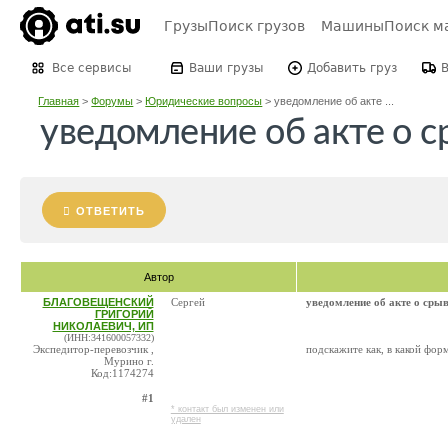
Грузы
Поиск грузов
Машины
Поиск м
Все сервисы
Ваши грузы
Добавить груз
Главная
>
Форумы
>
Юридические вопросы
>
уведомление об акте ...
уведомление об акте о с
ОТВЕТИТЬ
Автор
БЛАГОВЕЩЕНСКИЙ
Сергей
уведомление об акте о срыв
ГРИГОРИЙ
НИКОЛАЕВИЧ, ИП
(ИНН:341600057332)
Экспедитор-перевозчик ,
подскажите как, в какой фор
Мурино г.
Код:1174274
#1
* контакт был изменен или
удален