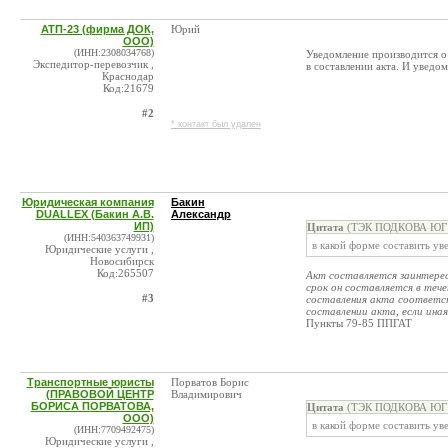
АТП-23 (фирма ДОК,
Юрий
ООО)
(ИНН:2308034768)
Уведомление производится о 
Экспедитор-перевозчик ,
в составлении акта. И уведо
Краснодар
Код:21679
#2
* контакт был удален
Юридическая компания
Бакин
DUALLEX (Бакин А.В.
Александр
ИП)
Цитата
(ТЭК ПОДКОВА ЮГ (Х
(ИНН:540363749931)
в какой форме составить ув
Юридические услуги ,
Новосибирск
Код:265507
Акт составляется заинтере
срок он составляется в теч
#3
составления акта соответст
составлении акта, если ина
Пункты 79-85 ППГАТ
Транспортные юристы
Порватов Борис
(ПРАВОВОЙ ЦЕНТР
Владимирович
БОРИСА ПОРВАТОВА,
Цитата
(ТЭК ПОДКОВА ЮГ (Х
ООО)
в какой форме составить ув
(ИНН:7709492475)
Юридические услуги ,