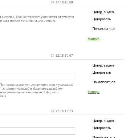
04.12.18 10:00
Цитир. выдел.
 в случае, если контрагент уклоняется от участия
Цитировать
 и акта можно установить договором.
Пожаловаться
Наверх
04.12.18 10:07
Цитир. выдел.
Цитировать
Пожаловаться
При невозможности составить акт в указанный
ей, грузополучателей и фрахтователей от
Наверх
но уведомив ее в письменной форме о
ания.
04.12.18 12:23
Цитир. выдел.
Цитировать
Пожаловаться