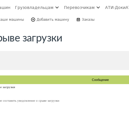
ашин
Грузовладельцам
Перевозчикам
АТИ-Доки
А
Ваши машины
Добавить машину
Заказы
рыве загрузки
Сообщение
е загрузки
ме составить уведомление о срыве загрузки