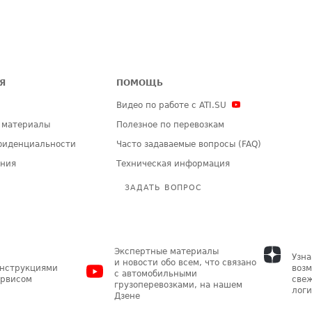
Я
ПОМОЩЬ
Видео по работе с ATI.SU
 материалы
Полезное по перевозкам
фиденциальности
Часто задаваемые вопросы (FAQ)
ения
Техническая информация
ЗАДАТЬ ВОПРОС
Экспертные материалы
Узна
и новости обо всем, что связано
инструкциями
возм
с автомобильными
ервисом
свеж
грузоперевозками, на нашем
логи
Дзене