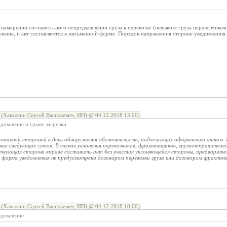
намерении составить акт о непредъявлении груза к перевозке (невывозе груза перевозчиком)
мление, и акт составляются в письменной форме. Порядок направления стороне уведомления
авалкин Сергей Васильевич, ИП) @ 04.12.2018 13:00)
едомление о срыве загрузки
сованной стороной в день обнаружения обстоятельств, подлежащих оформлению актом. 
ение следующих суток. В случае уклонения перевозчиков, фрахтовщиков, грузоотправител
вующая сторона вправе составить акт без участия уклоняющейся стороны, предваритель
я форма уведомления не предусмотрена договором перевозки груза или договором фрахтов
авалкин Сергей Васильевич, ИП) @ 04.12.2018 10:00)
едомление