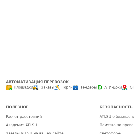
АВТОМАТИЗАЦИЯ ПЕРЕВОЗОК
Площадки
Заказы
Торги
Тендеры
АТИ-Доки
G
ПОЛЕЗНОЕ
БЕЗОПАСНОСТЬ
Расчет расстояний
ATI.SU о безопасн
Академия ATI.SU
Памятка по прове
Звезды ATI.SU на вашем сайте
Светофор+