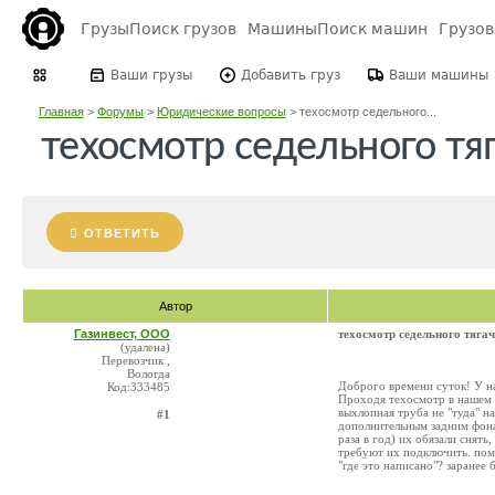
Грузы
Поиск грузов
Машины
Поиск машин
Грузо
Ваши грузы
Добавить груз
Ваши машины
Главная
>
Форумы
>
Юридические вопросы
>
техосмотр седельного...
техосмотр седельного тя
ОТВЕТИТЬ
Автор
Газинвест, ООО
техосмотр седельного тяга
(удалена)
Перевозчик ,
Вологда
Доброго времени суток! У н
Код:333485
Проходя техосмотр в нашем 
выхлопная труба не "туда" на
#1
дополнительным задним фона
раза в год) их обязали снять
требуют их подключить. пом
"где это написано"? заранее 