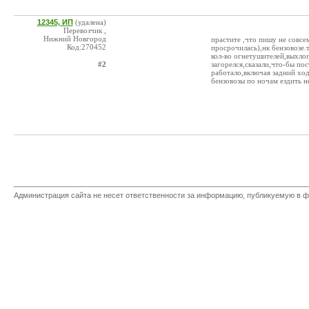
12345, ИП
(удалена)
Перевозчик ,
Нижний Новгород
прастите ,что пишу не совсем
Код:270452
просрочилась),нк бензовозе.
кол-во огнетушителей,выхло
#2
загорелся,сказали,что-бы пос
работало,включая задний ход.
бензовозы по ночам ездить не 
Администрация сайта не несет ответственности за информацию, публикуемую в ф