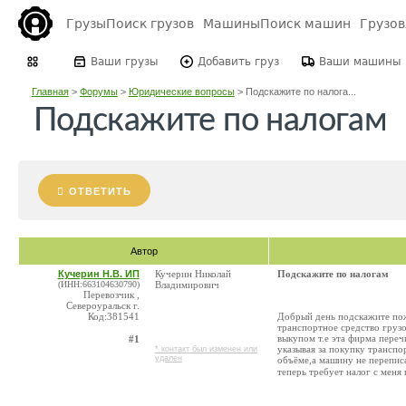
Грузы
Поиск грузов
Машины
Поиск машин
Грузо
Ваши грузы
Добавить груз
Ваши машины
Главная
>
Форумы
>
Юридические вопросы
>
Подскажите по налога...
Подскажите по налогам
ОТВЕТИТЬ
Автор
Кучерин Н.В. ИП
Кучерин Николай
Подскажите по налогам
(ИНН:663104630790)
Владимирович
Перевозчик ,
Североуральск г.
Код:381541
Добрый день подскажите пож
транспортное средство грузо
выкупом т.е эта фирма переч
#1
указывая за покупку транспо
* контакт был изменен или
удален
объёме,а машину не переписа
теперь требует налог с меня