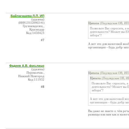
Байлагашева Л.П. ИП
(удалена)
(ИНН:231520982141)
Цитата
(Пидлядская ОВ, ИП 
Грузовладелец ,
Позвольте Вас спросить, а 
Краснодар
деятельности? Может вы ЕНВ
Код:1450423
забора"?
#7
А вот это для налоговой воо
организации - будь добр зап
Фадеев А.В. физ.лицо
(удалена)
Перевозчик ,
Цитата
(Пидлядская ОВ, ИП 
Нижний Новгород
Цитата
(Пидлядская ОВ, И
Код:111932
Позвольте Вас спросить, а
#8
деятельности? Может вы ЕН
забора"?
А вот это для налоговой во
организации - будь добр за
Вы даже не знаете о чём реч
разницы или вам как и налог