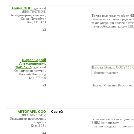
Ариан, ООО
(удалена)
(ИНН:7802768061)
Экспедитор-перевозчик ,
То что налоговая требует Н
Санкт-Петербург
объектов основных средств н
Код:1315433
такие операции налоги платя
налогообложения кроме ЕНВ
#2
Шаров Сергей
Александрович,
физ.лицо
(удалена)
Цитата
(Ариан, ООО @ 16.0
Юридические услуги ,
Минфин пояснил
Нижний Новгород
Код:773406
#3
Письмо Минфина России от 1
АВТОПАРК, ООО
Сергей
(ИНН:6452135117)
Экспедитор-перевозчик ,
В письме написано по догов
Саратов
ЕНВД не попадает.
Код:16281
Если по продаже, то почему 
#4