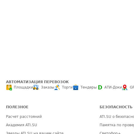
АВТОМАТИЗАЦИЯ ПЕРЕВОЗОК
Площадки
Заказы
Торги
Тендеры
АТИ-Доки
G
ПОЛЕЗНОЕ
БЕЗОПАСНОСТЬ
Расчет расстояний
ATI.SU о безопасн
Академия ATI.SU
Памятка по прове
Звезды ATI.SU на вашем сайте
Светофор+