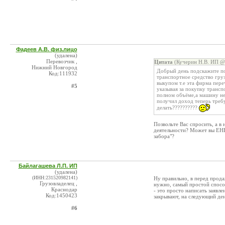
Фадеев А.В. физ.лицо
(удалена)
Перевозчик ,
Цитата
(Кучерин Н.В. ИП @ 
Нижний Новгород
Добрый день подскажите по
Код:111932
транспортное средство груз
выкупом т.е эта фирма пере
#5
указывая за покупку трансп
полном объёме,а машину не 
получил доход теперь треб
делать??????????
Позвольте Вас спросить, а в
деятельности? Может вы ЕНВД
забора"?
Байлагашева Л.П. ИП
(удалена)
(ИНН:231520982141)
Ну правильно, в перед прода
Грузовладелец ,
нужно, самый простой способ
Краснодар
- это просто написать заявл
Код:1450423
закрывают, на следующий ден
#6