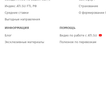
Индекс ATI.SU FTL РФ
Страхование
Средние ставки
О формировании 
Выгодные направления
ИНФОРМАЦИЯ
ПОМОЩЬ
Блог
Видео по работе с ATI.SU
Эксклюзивные материалы
Полезное по перевозкам
Политика конфиденциальности
Часто задаваемые вопросы (FA
Общие положения
Техническая информация
Карта сайта
ЗАДАТЬ ВОПРОС