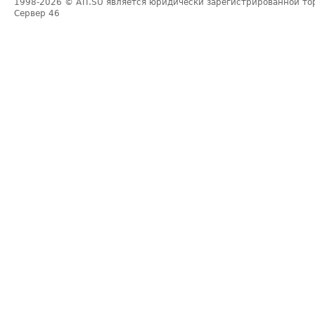
1998-2026
© ATI.SU является юридически зарегистрированной то
Сервер
46