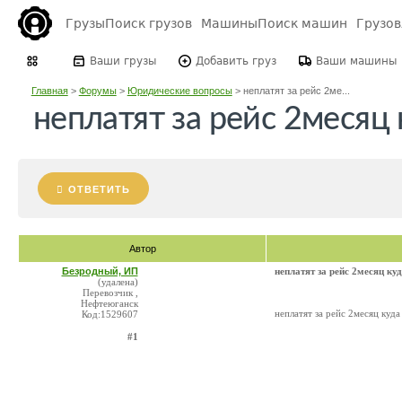
Грузы
Поиск грузов
Машины
Поиск машин
Грузо
Ваши грузы
Добавить груз
Ваши машины
Главная
>
Форумы
>
Юридические вопросы
>
неплатят за рейс 2ме...
неплатят за рейс 2месяц
ОТВЕТИТЬ
Автор
Безродный, ИП
неплатят за рейс 2месяц ку
(удалена)
Перевозчик ,
Нефтеюганск
неплатят за рейс 2месяц куд
Код:1529607
#1