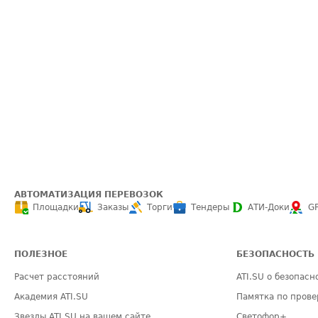
АВТОМАТИЗАЦИЯ ПЕРЕВОЗОК
Площадки
Заказы
Торги
Тендеры
АТИ-Доки
G
ПОЛЕЗНОЕ
БЕЗОПАСНОСТЬ
Расчет расстояний
ATI.SU о безопасн
Академия ATI.SU
Памятка по прове
Звезды ATI.SU на вашем сайте
Светофор+