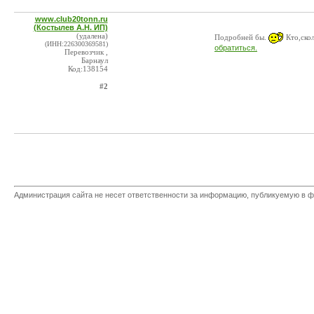
www.club20tonn.ru
(Костылев А.Н. ИП)
(удалена)
Подробней бы.
Кто,скол
(ИНН:226300369581)
обратиться.
Перевозчик ,
Барнаул
Код:138154
#2
Администрация сайта не несет ответственности за информацию, публикуемую в ф