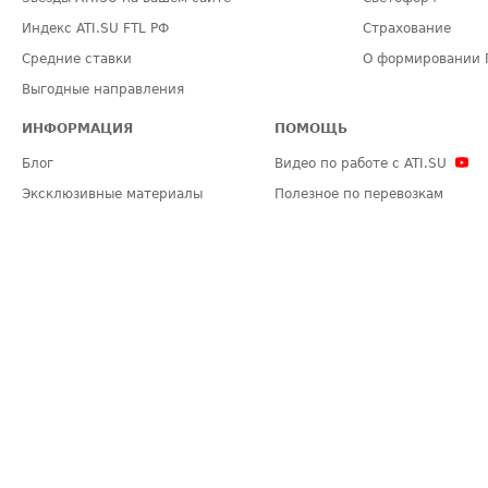
Индекс ATI.SU FTL РФ
Страхование
Средние ставки
О формировании 
Выгодные направления
ИНФОРМАЦИЯ
ПОМОЩЬ
Блог
Видео по работе с ATI.SU
Эксклюзивные материалы
Полезное по перевозкам
Политика конфиденциальности
Часто задаваемые вопросы (FA
Общие положения
Техническая информация
Карта сайта
ЗАДАТЬ ВОПРОС