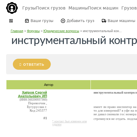
Грузы
Поиск грузов
Машины
Поиск машин
Грузо
Ваши грузы
Добавить груз
Ваши машины
Главная
>
Форумы
>
Юридические вопросы
>
инструментальный кон...
инструментальный контр
ОТВЕТИТЬ
Автор
Хаёров Сергей
инструментальный контроль
Анатольевич, ИП
(ИНН:560200937360)
Перевозчик ,
Бугуруслан г.
имеет ли право инспектор на
Код:245377
то для измерений? в уфе на 
не давал снимали гос номер
#1
стремнулся не отдать. подск
* контакт был изменен или
удален