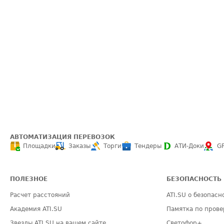
АВТОМАТИЗАЦИЯ ПЕРЕВОЗОК
Площадки
Заказы
Торги
Тендеры
АТИ-Доки
G
ПОЛЕЗНОЕ
БЕЗОПАСНОСТЬ
Расчет расстояний
ATI.SU о безопасн
Академия ATI.SU
Памятка по прове
Звезды ATI.SU на вашем сайте
Светофор+