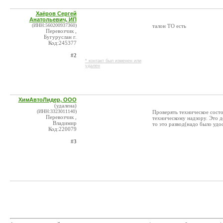
Хаёров Сергей
Анатольевич, ИП
(ИНН:560200937360)
талон ТО есть
Перевозчик ,
Бугуруслан г.
Код:245377
#2
* контакт был изменен или
удален
ХимАвтоЛидер, ООО
(удалена)
(ИНН:3323011140)
Проверять техническое сост
Перевозчик ,
техническому надзору. Это 
Владимир
то это развод(надо было удо
Код:220079
#3