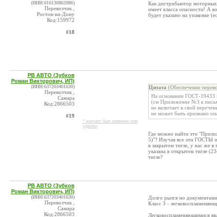
(ИНН:616130862086)
Как дистрибьютор моторных м
Перевозчик ,
имеет класса опасности! А в
Ростов-на-Дону
будет указано на упаковке (е
Код:159972
#18
РВ АВТО (Зубков
Роман Викторович, ИП)
(ИНН:637203401630)
Цитата
(Обеспечение перево
Перевозчик ,
На основании ГОСТ-19433 м
Самара
(см Приложение №3 к пис
Код:2866503
не включает в свой перече
не может быть признано оп
#19
* контакт был изменен или
удален
Где можно найти это "Прил
5)"? Изучая все эти ГОСТЫ п
в закрытом тигле, у нас же 
указана в открытом тигле (2
тигле?
РВ АВТО (Зубков
Роман Викторович, ИП)
(ИНН:637203401630)
Долго рылся но документами 
Перевозчик ,
Класс 3 - легковоспламеняю
Самара
Код:2866503
Легковоспламеняющимися явл