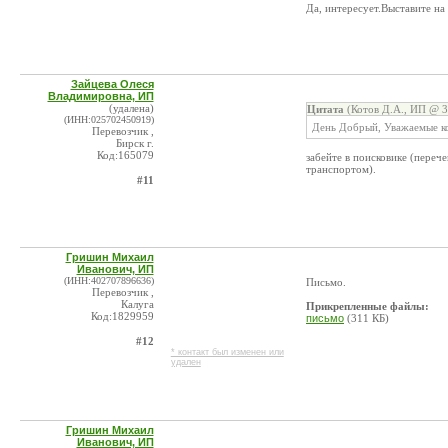
Да, интересует.Выставите на
Зайцева Олеся
Владимировна, ИП
(удалена)
Цитата
(Котов Д.А., ИП @ 3
(ИНН:025702450919)
День Добрый, Уважаемые ко
Перевозчик ,
Бирск г.
Код:165079
забейте в поисковике (пере
транспортом).
#11
Гришин Михаил
Иванович, ИП
(ИНН:402707896636)
Письмо.
Перевозчик ,
Калуга
Прикрепленные файлы:
Код:1829959
письмо
(311 КБ)
#12
* контакт был изменен или
удален
Гришин Михаил
Иванович, ИП