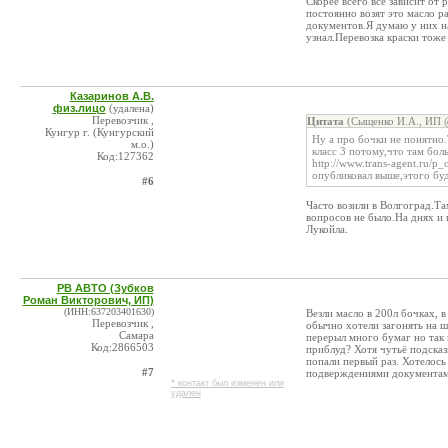
Скорее всего все зависит о
постоянно возят это масло р
документов.Я думаю у них на
узнал.Перевозка краски тоже
Казаринов А.В.
физ.лицо
(удалена)
Перевозчик ,
Цитата
(Сыщенко И.А., ИП @
Кунгур г. (Кунгурский
Ну а про бочки не понятно.
м.о.)
класс 3 потому,что там бол
Код:127362
http://www.trans-agent.ru/p
опубликовал выше,этого бу
#6
Часто возили в Волгоград.Та
вопросов не было.На днях и
Лукойла.
РВ АВТО (Зубков
Роман Викторович, ИП)
(ИНН:637203401630)
Везли масло в 200л бочках, 
Перевозчик ,
обычно хотели загонять на 
Самара
перерыл много бумаг но так 
Код:2866503
приблуд? Хотя чутьё подсказы
попали первый раз. Хотелось
#7
подверждениями документам
* контакт был изменен или
удален