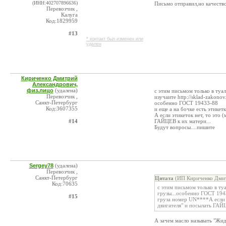
(ИНН:402707896636)
Письмо отправил,но качество
Перевозчик ,
Калуга
Код:1829959
#13
* контакт был изменен или
удален
Кириченко Дмитрий
Александрович,
физ.лицо
(удалена)
с этим письмом только в туале
Перевозчик ,
изучаите http://sklad-zakonov
Санкт-Петербург
особенно ГОСТ 19433-88
Код:3607355
и еще а на бочке есть этике
А если этикеток нет, то это 
#14
ГАЙЦЕВ к их матери...
Будут вопросы....пишите
Sergey78
(удалена)
Перевозчик ,
Санкт-Петербург
Цитата
(ИП Кириченко Дмит
Код:70635
с этим письмом только в туа
грузы...особенно ГОСТ 1943
#15
груза номер UN****А если э
двигателя" и посылать ГАЙЦ
А зачем масло называть "Жид