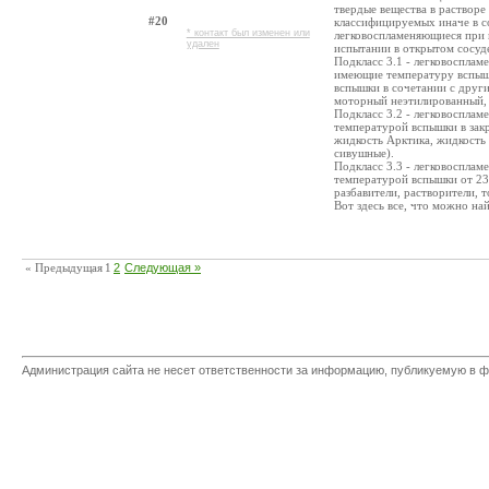
твердые вещества в растворе 
#20
классифицируемых иначе в с
* контакт был изменен или
легковоспламеняющиеся при 
удален
испытании в открытом сосуде
Подкласс 3.1 - легковоспла
имеющие температуру вспышк
вспышки в сочетании с друг
моторный неэтилированный, б
Подкласс 3.2 - легковоспла
температурой вспышки в зак
жидкость Арктика, жидкость 
сивушные).
Подкласс 3.3 - легковоспла
температурой вспышки от 23 
разбавители, растворители, 
Вот здесь все, что можно найт
« Предыдущая
1
2
Следующая »
Администрация сайта не несет ответственности за информацию, публикуемую в ф