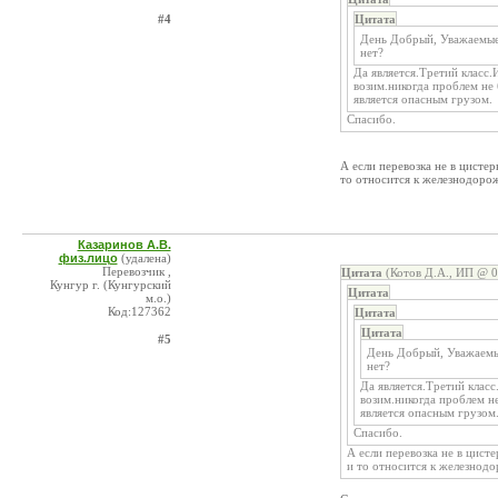
#4
Цитата
День Добрый, Уважаемые
нет?
Да является.Третий класс.
возим.никогда проблем не 
является опасным грузом.
Спасибо.
А если перевозка не в цистерн
то относится к железнодор
Казаринов А.В.
физ.лицо
(удалена)
Перевозчик ,
Цитата
(Котов Д.А., ИП @ 0
Кунгур г. (Кунгурский
Цитата
м.о.)
Код:127362
Цитата
Цитата
#5
День Добрый, Уважаемы
нет?
Да является.Третий класс
возим.никогда проблем не
является опасным грузом
Спасибо.
А если перевозка не в цисте
и то относится к железнод