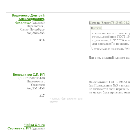
Кириченко Дмитрий
Александрович,
физ.лицо
(удалена)
Цитата
(Sergey78 @ 03.04.2
Перевозчик ,
Цитата
Санкт-Петербург
Код:3607355
с этим письмом только в ту
грузы...особенно ГОСТ 194
#16
груза номер UN****А если
для двигателя" и посылать
А зачем масло называть "Жи
Для опр. опасный или нет см.
Венедиктов С.П. ИП
(ИНН:732707405420)
Перевозчик ,
На основании ГОСТ-19433 мо
Ульяновск
(см Приложение №3 к письм
Код:2513450
не включает в свой перечень
не может быть признано опа
#17
* контакт был изменен или
удален
Чайка Ольга
Сергеевна, ИП
(удалена)