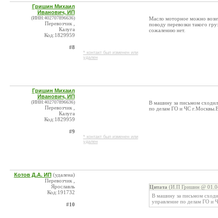
Гришин Михаил
Иванович, ИП
(ИНН:402707896636)
Масло моторное можно возит
Перевозчик ,
поводу перевозки такого гру
Калуга
сожалению нет.
Код:1829959
#8
* контакт был изменен или
удален
Гришин Михаил
Иванович, ИП
(ИНН:402707896636)
В машину за письмом сходил 
Перевозчик ,
по делам ГО и ЧС г.Москвы.Е
Калуга
Код:1829959
#9
* контакт был изменен или
удален
Котов Д.А. ИП
(удалена)
Перевозчик ,
Ярославль
Цитата
(И.П Гришин @ 01.0
Код:191732
В машину за письмом сходил
управление по делам ГО и 
#10