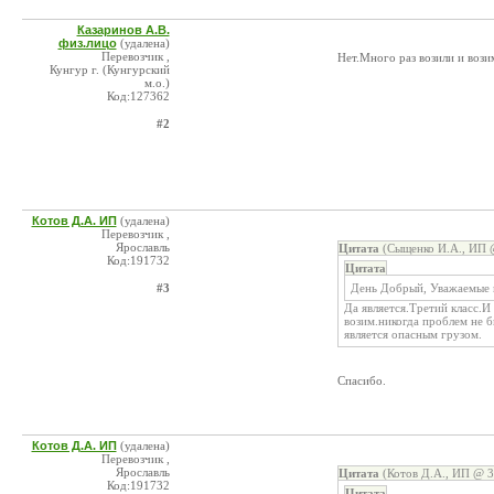
Казаринов А.В.
физ.лицо
(удалена)
Перевозчик ,
Нет.Много раз возили и вози
Кунгур г. (Кунгурский
м.о.)
Код:127362
#2
Котов Д.А. ИП
(удалена)
Перевозчик ,
Ярославль
Цитата
(Сыщенко И.А., ИП @
Код:191732
Цитата
#3
День Добрый, Уважаемые к
Да является.Третий класс.И
возим.никогда проблем не б
является опасным грузом.
Спасибо.
Котов Д.А. ИП
(удалена)
Перевозчик ,
Ярославль
Цитата
(Котов Д.А., ИП @ 3
Код:191732
Цитата