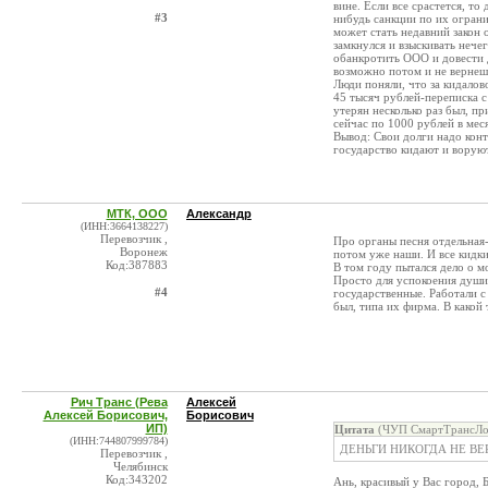
вине. Если все срастется, то
#3
нибудь санкции по их огран
может стать недавний закон 
замкнулся и взыскивать нече
обанкротить ООО и довести д
возможно потом и не вернеш
Люди поняли, что за кидалов
45 тысяч рублей-переписка с
утерян несколько раз был, пр
сейчас по 1000 рублей в меся
Вывод: Свои долги надо конт
государство кидают и ворую
МТК, ООО
Александр
(ИНН:3664138227)
Перевозчик ,
Про органы песня отдельная
Воронеж
потом уже наши. И все кидки
Код:387883
В том году пытался дело о 
Просто для успокоения души 
#4
государственные. Работали с
был, типа их фирма. В какой т
Рич Транс (Рева
Алексей
Алексей Борисович,
Борисович
ИП)
Цитата
(ЧУП СмартТрансЛог
(ИНН:744807999784)
ДЕНЬГИ НИКОГДА НЕ ВЕ
Перевозчик ,
Челябинск
Код:343202
Ань, красивый у Вас город, Б