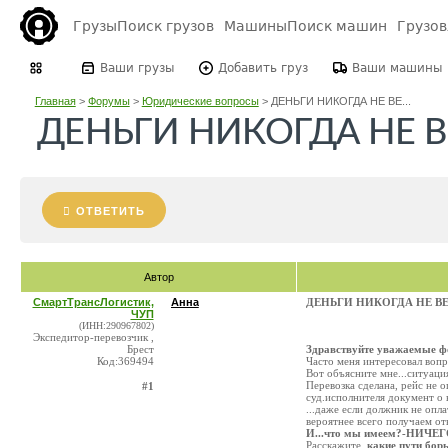
Грузы
Поиск грузов
Машины
Поиск машин
Грузо
Ваши грузы
Добавить груз
Ваши машины
Главная
>
Форумы
>
Юридические вопросы
>
ДЕНЬГИ НИКОГДА НЕ ВЕ...
ДЕНЬГИ НИКОГДА НЕ 
ОТВЕТИТЬ
Автор
СмартТрансЛогистик,
Анна
ДЕНЬГИ НИКОГДА НЕ В
ЧУП
(ИНН:290967802)
Экспедитор-перевозчик ,
Брест
Здравствуйте уважаемые ф
Код:369494
Часто меня интересовал вопро
Вот объясните мне...ситуаци
Перевозка сделана, рейс не о
#1
суд.исполнителя документ о
...даже если должник не опл
вероятнее всего получаем отк
И...что мы имеем?-НИЧЕГ
Расскажите,
какие пути бор