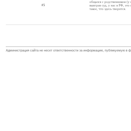
общался с родственником (у н
#5
выиграв суд, у нас в РФ, это
такое, что здесь творится.
Администрация сайта не несет ответственности за информацию, публикуемую в ф