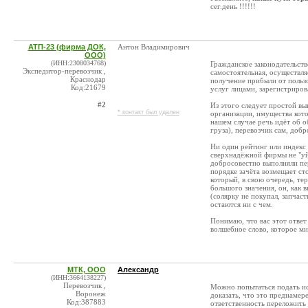
сег.день !!!!!!
АТП-23 (фирма ДОК,
Антон Владимирович
ООО)
(ИНН:2308034768)
Гражданское законодательств
Экспедитор-перевозчик ,
самостоятельная, осуществля
Краснодар
получение прибыли от польз
Код:21679
услуг лицами, зарегистриров
#2
Из этого следует простой вы
* контакт был удален
организации, имущества кото
нашем случае речь идёт об о
груза), перевозчик сам, добр
Ни один рейтинг или индекс 
сверхнадёжной фирмы не "уйд
добросовестно выполняли пе
порядке зачёта возмещает ст
который, в свою очередь, те
большого значения, он, как 
(солярку не покупал, запчаст
остаются ни с чем.
Понимаю, что вас этот ответ
волшебное слово, которое ми
МТК, ООО
Александр
(ИНН:3664138227)
Перевозчик ,
Можно попытаться подать иск
Воронеж
доказать, что это преднамер
Код:387883
ответственность переложить 