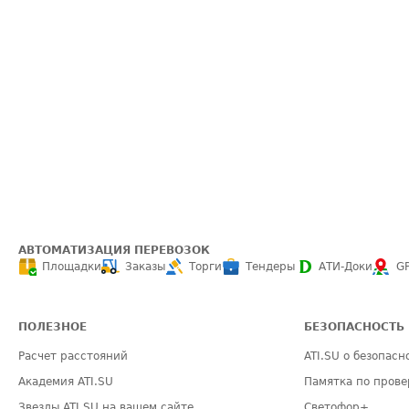
АВТОМАТИЗАЦИЯ ПЕРЕВОЗОК
Площадки
Заказы
Торги
Тендеры
АТИ-Доки
G
ПОЛЕЗНОЕ
БЕЗОПАСНОСТЬ
Расчет расстояний
ATI.SU о безопасн
Академия ATI.SU
Памятка по прове
Звезды ATI.SU на вашем сайте
Светофор+