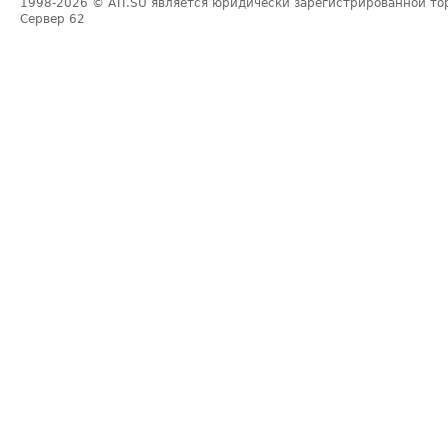
1998-2026
© ATI.SU является юридически зарегистрированной то
Сервер
62