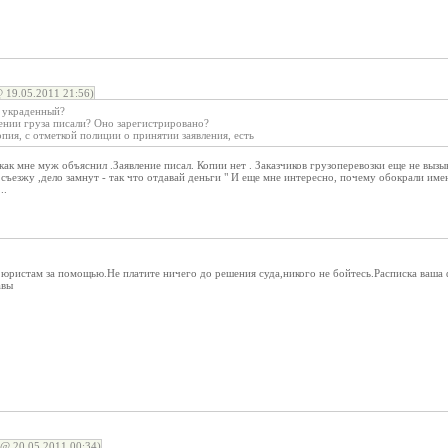
 19.05.2011 21:56)
е украденный?
ении груза писали? Оно зарегистрировано?
опия, с отметкой полиции о принятии заявления, есть
как мне муж объяснил .Заявление писал. Копии нет . Заказчиков грузоперевозки еще не вызы
 съезжу ,дело замнут - так что отдавай деньги " И еще мне интересно, почему обокрали им
..
 юристам за помощью.Не платите ничего до решения суда,никого не бойтесь.Расписка ваша
авы
 @ 20.05.2011 00:34)