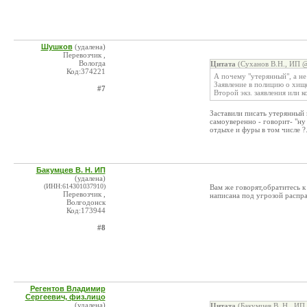
Шушков
(удалена)
Перевозчик ,
Вологда
Цитата
(Суханов В.Н., ИП @
Код:374221
А почему "утерянный", а н
Заявление в полицию о хищ
#7
Второй экз. заявления или к
Заставили писать утерянный 
самоуверенно - говорит- "ну
отдыхе и фуры в том числе ?.
Бакумцев В. Н. ИП
(удалена)
(ИНН:614301037910)
Вам же говорят,обратитесь к
Перевозчик ,
написана под угрозой распр
Волгодонск
Код:173944
#8
Регентов Владимир
Сергеевич, физ.лицо
(удалена)
Цитата
(Бакумцев В. Н., ИП