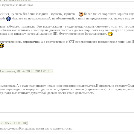
 к юристам за помощью.
ей нет, ну чего Вы блин заладили - юристы, юристы...
Более менее хорошего юриста ещё
ведёт
Человек не подозреваемый, не обвиняемый, к нему не предъявлен иск, нахера ему ю
ску забудьте, правильно Вам выше сказали - в суде всегда сказать сможете о том, что угроза
 обязан выплачивать и вообще не должен чесаться до тех пор, пока ему не поступит претен
ся как они физлицу, который даже не ИП, будут претензию формулировать
ответственность
перевозчик
, а в соответствии с УАТ перевозчик это юридическое лицо или И
Сергеевич, ИП @ 20.05.2011 01:06)
имел права.А в суде ещё впаяют незаконное предпринимательство.И правильно сделают.Спа
ме через одного твердим о дармовозах,чёрных копателях(перевозчиках).Вот он,перед вами
т,а пока выплачивает,думает.Как дальше вести свою деятельность.
 20.05.2011 06:18)
чивает,думает.Как дальше вести свою деятельность.