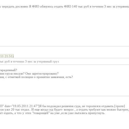
у передать дословно Я ФИО обязуюсь отдать ФИО 140 тыс руб в течении 3 мес за утерянны
11 21:51)
с руб в течении 3 мес за утерянный груз
 украденный?
нии груза писали? Оно зарегистрировано?
пия, с отметкой полиции о принятии заявления, есть?
П" date="19.05.2011 21:47"]Я бы подождал решения суда, не торопился отдавать.[/quote]
он уже 20 тыс отдал.. И еще когда суд будет- вопрос , а отдать требуют как можно быстрее
т ездить, а что у этих "товарищей" на уме ,если уже пытались припугнуть