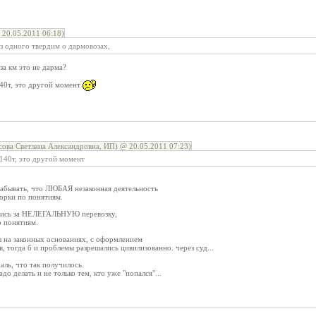
 20.05.2011 06:18)
 одного твердим о дармовозах,
за км это не дарма?
140т, это другой момент
ова Светлана Александровна, ИП) @ 20.05.2011 07:23)
 140т, это другой момент
 забывать, что ЛЮБАЯ незаконная деятельность
орки по понятиям.
вшись за НЕЛЕГАЛЬНУЮ перевозку,
о понятиям.
ы на законных основаниях, с оформлением
 тогда б и проблемы разрешались цивилизованно. через суд...
аль, что так получилось.
до делать и не только тем, кто уже "попался"...