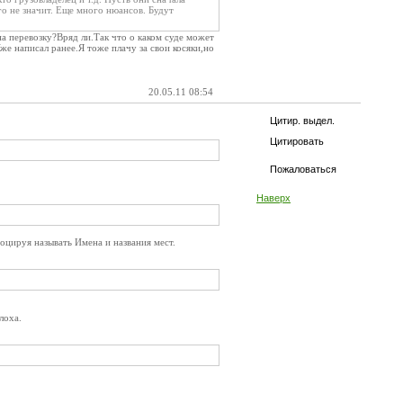
го не значит. Еще много нюансов. Будут
а перевозку?Вряд ли.Так что о каком суде может
 написал ранее.Я тоже плачу за свои косяки,но
20.05.11 08:54
Цитир. выдел.
Цитировать
Пожаловаться
Наверх
воцируя называть Имена и названия мест.
лоха.