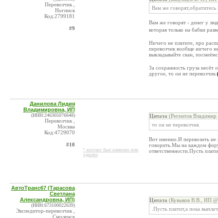
Перевозчик ,
Вам же говорят,обратитесь
Ногинск
Код:2799181
Вам же говорят - денег у люд
#9
которая только на бабки раз
Ничего не платите, про распи
перевозчик вообще ничего не
выкладывайте скан, посмеём
За сохранность груза несёт 
другое, то он не перевозчик
Данилова Лидия
Владимировна, ИП
(ИНН:246305076648)
Цитата
(Регентов Владимир 
Перевозчик ,
то он не перевозчик
Москва
Код:4729070
Вот именно.И перевозить не 
#10
говорить.Мы на каждом фору
* контакт был изменен или
ответственности.Пусть плати
удален
АвтоТранс67 (Тарасова
Светлана
Александровна, ИП)
Цитата
(Кувыков В.В., ИП @
(ИНН:673100022639)
.Пусть платит,а пока выпла
Экспедитор-перевозчик ,
Смоленск