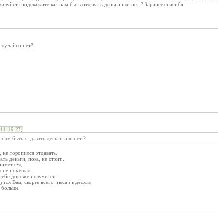
алуйста подскажите как нам быть отдавать деньги или нет ? Заранее спасибо
 случайно нет?
11 19:23)
нам быть отдавать деньги или нет ?
 не торопился отдавать.
ь деньги, пока, не стоит...
римет суд.
 не помешал...
 себе дороже получится.
тся Вам, скорее всего, тысяч в десять,
 больше.