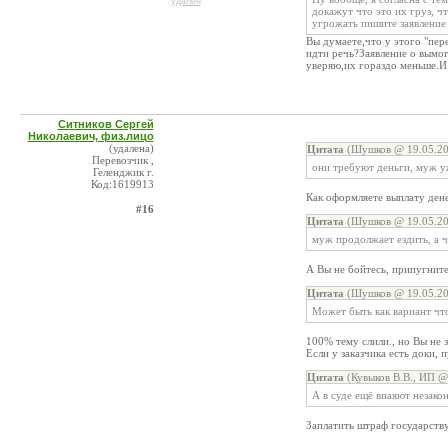
удален
докажут что это их груз, ч
угрожать пишите заявление 
Вы думаете,что у этого "пер
идти речь?Заявление о вымо
уверяю,их гораздо меньше.И
Ситников Сергей
Николаевич, физ.лицо
(удалена)
Цитата
(Шушков @ 19.05.20
Перевозчик ,
они требуют деньги, муж у
Геленджик г.
Код:1619913
Как оформляете выплату дене
#16
Цитата
(Шушков @ 19.05.20
муж продолжает ездить, а ч
А Вы не бойтесь, припугните
Цитата
(Шушков @ 19.05.20
Может быть как вариант что
100% тему слили., но Вы не 
Если у заказчика есть доки, 
Цитата
(Кувыков В.В., ИП @
А в суде ещё впаяют незак
Заплатить штраф государству