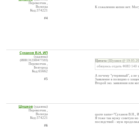
Перевозчик ,
Вологда
К сожалению копии нет. Мог
Код:374221
#4
Суханов В.Н. ИП
(удалена)
(ИНН:312300477593)
Цитата
(Шушков @ 19.05.20
Перевозчик ,
обязуюсь отдать ФИО 140 ты
Белгород
Код:65662
А почему "утерянный", а не
#5
Заявление в полицию о хище
Второй экз. заявления или ко
Шушков
(удалена)
Перевозчик ,
Вологда
quote name="Суханов В.Н., И
Код:374221
Я тоже так мужу советую но 
последствий - муж продолжае
#6