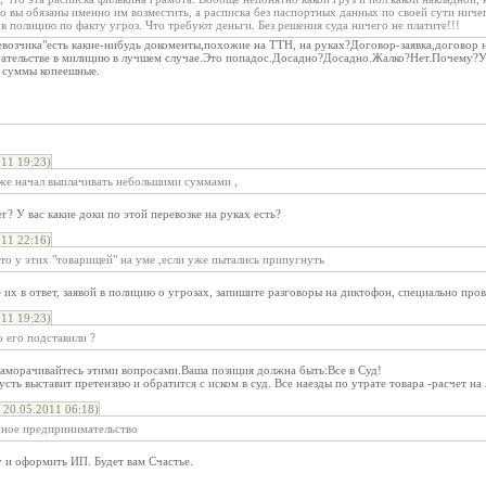
то вы обязаны именно им возместить, а расписка без паспортных данных по своей сути ниче
в полицию по факту угроз. Что требуют деньги. Без решения суда ничего не платите!!!
евозчика"есть какие-нибудь докоменты,похожие на ТТН, на руках?Договор-заявка,договор н
гательстве в милицию в лучшем случае.Это попадос.Досадно?Досадно.Жалко?Нет.Почему?Уже
 суммы копеешные.
11 19:23)
же начал выплачивать небольшими суммами ,
г? У вас какие доки по этой перевозке на руках есть?
11 22:16)
то у этих "товарищей" на уме ,если уже пытались припугнуть
 их в ответ, заявой в полицию о угрозах, запишите разговоры на диктофон, специально про
11 19:23)
 его подставили ?
заморачивайтесь этими вопросами.Ваша позиция должна быть:Все в Суд!
пусть выставит претензию и обратится с иском в суд. Все наезды по утрате товара -расчет на 
 20.05.2011 06:18)
онное предпринимательство
 и оформить ИП. Будет вам Счастье.