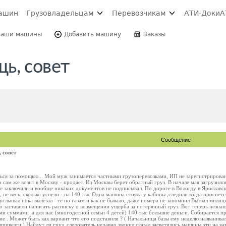
ашин
Грузовладельцам
Перевозчикам
АТИ-Доки
А
Ваши машины
Добавить машину
Заказы
ь, совет
Сообщение
 совет
ься за помощью... Мой муж занимается частными грузоперевозками, ИП не зарегистрирован.
 сам же возит в Москву - продает. Из Москвы берет обратный груз. В начале мая загрузился
е заключали и вообще никаких документов не подписывал. По дороге в Вологду в Ярославс
 не весь, сколько успели - на 140 тыс Одна машина стояла у кабины ,следили когда проснетс
услышал пока вылезал - те по газам и как не бывало, даже номера не запомнил Вызвал милиц
его заставили написать расписку о возмещении ущерба за потерянный груз. Вот теперь незна
и суммами ,а для нас (многодетной семьи 4 детей) 140 тыс большие деньги. Собирается пр
е . Может быть как вариант что его подставили ? ( Начальница базы ему неделю названивал
привезти ) Найдут ли груз ,следователь недавно звонил сказал засветились машины эти на ка