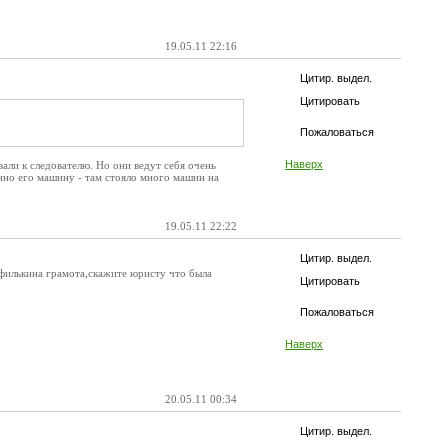
19.05.11 22:16
Цитир. выдел.
Цитировать
Пожаловаться
Наверх
вали к следователю. Но они ведут себя очень
енно его машину - там стояло много машин на
19.05.11 22:22
Цитир. выдел.
 филькина грамота,скажите юристу что была
Цитировать
Пожаловаться
Наверх
20.05.11 00:34
Цитир. выдел.