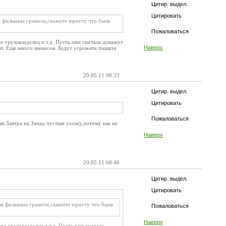
Цитир. выдел.
Цитировать
а филькина грамота,скажите юристу что была
Пожаловаться
то грузовладелец и т.д. Пусть они сначала докажут
Наверх
чит. Еще много нюансов. Будут угрожать пишите
20.05.11 08:33
Цитир. выдел.
Цитировать
Пожаловаться
ьше.Завтра на Запад пустым ухожу,потому как не
Наверх
20.05.11 08:46
Цитир. выдел.
Цитировать
ша филькина грамота,скажите юристу что была
Пожаловаться
Наверх
то грузовладелец и т.д. Пусть они сначала