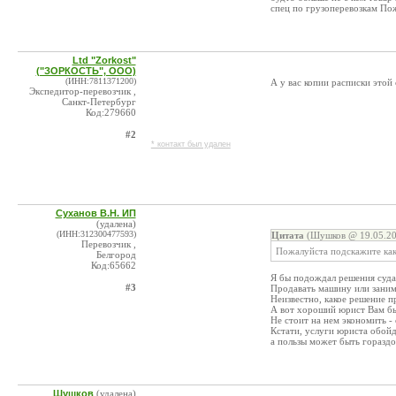
спец по грузоперевозкам Пож
Ltd "Zorkost"
("ЗОРКОСТЬ", ООО)
(ИНН:7811371200)
А у вас копии расписки этой
Экспедитор-перевозчик ,
Санкт-Петербург
Код:279660
#2
* контакт был удален
Суханов В.Н. ИП
(удалена)
(ИНН:312300477593)
Цитата
(Шушков @ 19.05.20
Перевозчик ,
Пожалуйста подскажите как 
Белгород
Код:65662
Я бы подождал решения суда,
#3
Продавать машину или занимат
Неизвестно, какое решение п
А вот хороший юрист Вам бы
Не стоит на нем экономить -
Кстати, услуги юриста обойду
а пользы может быть гораздо
Шушков
(удалена)