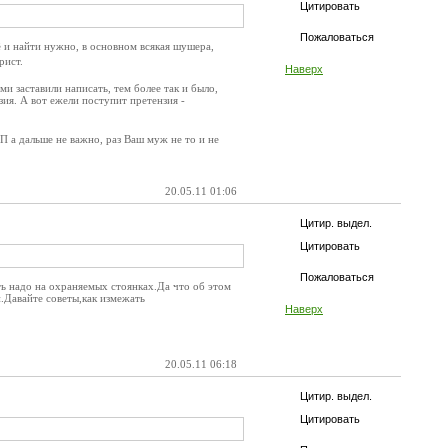
Цитировать
Пожаловаться
 и найти нужно, в основном всякая шушера,
рист.
Наверх
ми заставили написать, тем более так и было,
зия. А вот ежели поступит претензия -
П а дальше не важно, раз Ваш муж не то и не
20.05.11 01:06
Цитир. выдел.
Цитировать
Пожаловаться
ть надо на охраняемых стоянках.Да что об этом
.Давайте советы,как измежать
Наверх
20.05.11 06:18
Цитир. выдел.
Цитировать