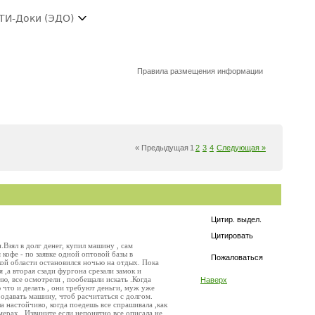
ТИ-Доки (ЭДО)
Правила размещения информации
« Предыдущая
1
2
3
4
Следующая »
Цитир. выдел.
Цитировать
Взял в долг денег, купил машину , сам
 кофе - по заявке одной оптовой базы в
Пожаловаться
кой области остановился ночью на отдых. Пока
я ,а вторая сзади фургона срезали замок и
ию, все осмотрели , пообещали искать .Когда
Наверх
ю что и делать , они требуют деньги, муж уже
одавать машину, чтоб расчитаться с долгом.
а настойчиво, когда поедешь все спрашивала ,как
мерах . Извините если непонятно все описала не