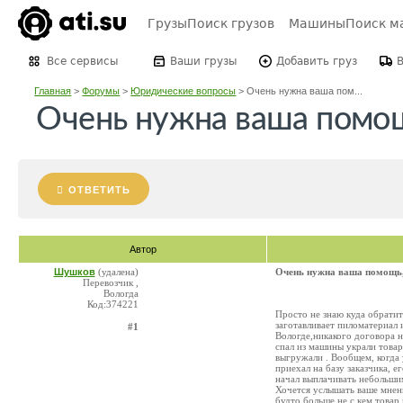
Грузы
Поиск грузов
Машины
Поиск м
Все сервисы
Ваши грузы
Добавить груз
Главная
>
Форумы
>
Юридические вопросы
>
Очень нужна ваша пом...
Очень нужна ваша помощ
ОТВЕТИТЬ
Автор
Шушков
(удалена)
Очень нужна ваша помощь,
Перевозчик ,
Вологда
Код:374221
Просто не знаю куда обратит
заготавливает пиломатериал и
#1
Вологде,никакого договора н
спал из машины украли товар,
выгружали . Вообщем, когда 
приехал на базу заказчика, 
начал выплачивать небольшим
Хочется услышать ваше мнени
будто больше не с кем товар 