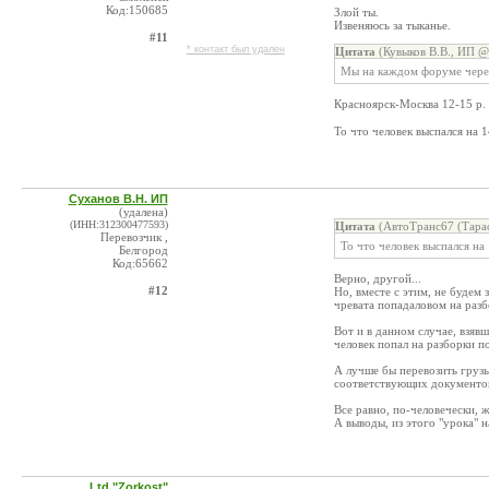
Код:150685
Злой ты.
Извеняюсь за тыканье.
#11
* контакт был удален
Цитата
(Кувыков В.В., ИП @
Мы на каждом форуме через
Красноярск-Москва 12-15 р. 
То что человек выспался на 
Суханов В.Н. ИП
(удалена)
(ИНН:312300477593)
Цитата
(АвтоТранс67 (Тарас
Перевозчик ,
То что человек выспался на
Белгород
Код:65662
Верно, другой...
#12
Но, вместе с этим, не будем
чревата попадаловом на разб
Вот и в данном случае, взя
человек попал на разборки п
А лучше бы перевозить груз
соответствующих документов,
Все равно, по-человечески, ж
А выводы, из этого "урока" на
Ltd "Zorkost"