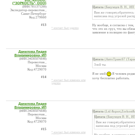
("ЗОРКОСТЬ", ООО)
(ИНН:7811371200)
Цитата
(Бакумцев В. Н., ИП
Экспедитор-перевозчик ,
Вам же говорят,обратитесь
Санкт-Петербург
написана под угрозой расп
Код:279660
#13
Ну вообще, я согласна с тем,
* контакт был удален
что это их груз, что вы обя
заявление в полицию по факт
Данилова Лидия
Владимировна, ИП
(ИНН:246305076648)
Цитата
(АвтоТранс67 (Тарас
Перевозчик ,
Злой ты.
Москва
Код:4729070
Я не злой
Я человек редк
#14
хочу бесплатно работать.
* контакт был изменен или
удален
Данилова Лидия
Владимировна, ИП
(ИНН:246305076648)
Цитата
(Ltd &quot;Zorkost&
Перевозчик ,
Цитата
(Бакумцев В. Н., И
Москва
Код:4729070
Вам же говорят,обратитес
написана под угрозой рас
#15
* контакт был изменен или
Ну вообще, я согласна с тем