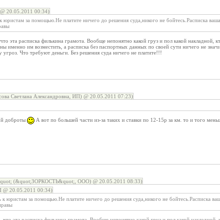
 @ 20.05.2011 00:34)
 к юристам за помощью.Не платите ничего до решения суда,никого не бойтесь.Расписка ваш
равы
 что эта расписка филькина грамота. Вообще непонятно какой груз и пол какой накладной, к
заны именно им возместить, а расписка без паспортных данных по своей сути ничего не зна
у угроз. Что требуют деньги. Без решения суда ничего не платите!!!
ова Светлана Александровна, ИП) @ 20.05.2011 07:23)
ой доброты
А вот по большей части из-за таких и ставки по 12-15р за км. то и того мен
quot; (&quot;ЗОРКОСТЬ&quot;, ООО) @ 20.05.2011 08:33)
П @ 20.05.2011 00:34)
ь к юристам за помощью.Не платите ничего до решения суда,никого не бойтесь.Расписка ва
правы
, что эта расписка филькина грамота. Вообще непонятно какой груз и пол какой накладной, к