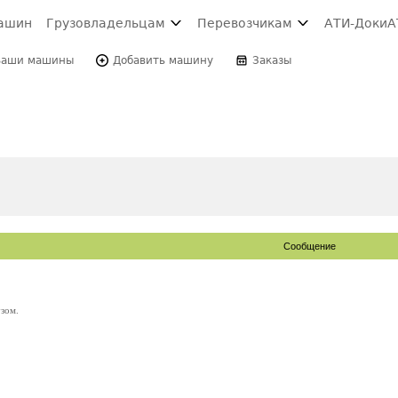
ашин
Грузовладельцам
Перевозчикам
АТИ-Доки
А
Ваши машины
Добавить машину
Заказы
Сообщение
зом.