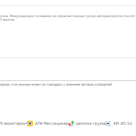
рузом, Международное соглашение по перевозке опасных грузов автотранспортом относит п
3 керосин
оруме, и ее мнение может не совпадать с мнением авторов сообщений.
PS-мониторинг
АТИ Мессенджер
Цепочки грузов
API ATI.SU