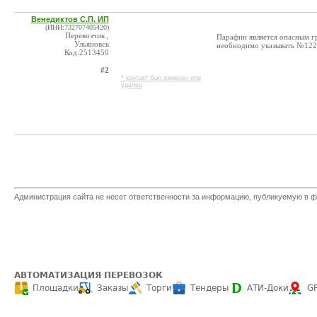
Венедиктов С.П. ИП
(ИНН:732707405420)
Перевозчик ,
Парафин является опасным г
Ульяновск
необнодимо указывать №122
Код:2513450
#2
* контакт был изменен или
удален
Администрация сайта не несет ответственности за информацию, публикуемую в ф
АВТОМАТИЗАЦИЯ ПЕРЕВОЗОК
Площадки
Заказы
Торги
Тендеры
АТИ-Доки
G