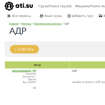
Грузы
Поиск грузов
Машины
Поиск м
Все сервисы
Ваши грузы
Добавить груз
Главная
>
Форумы
>
Юридические вопросы
>
АДР
АДР
ОТВЕТИТЬ
Автор
avtomeridian61, ЧП
АДР
(удалена)
Диспетчер ,
Шахты
парафин не является АДР гру
Код:100091
#1