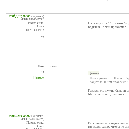
РЭЙДЕР, ООО
(удалена)
(ИНН:5506067721)
Перевозчик ,
На выгрузке в ТТН стоит "гр
Омск
водителя. В чем проблема?
Код:1614445
#2
Лена
Лена
#3
Цитата
Наверх
На выгрузке в ТТН стоит "г
водителя. В чем проблема?
Говорят,что нужно было про
Мол ошибочно у казаны в ТТН
РЭЙДЕР, ООО
(удалена)
(ИНН:5506067721)
Перевозчик ,
Есть заявка,есть перевозка,
Омск
вас водят за нос чтобы не оп