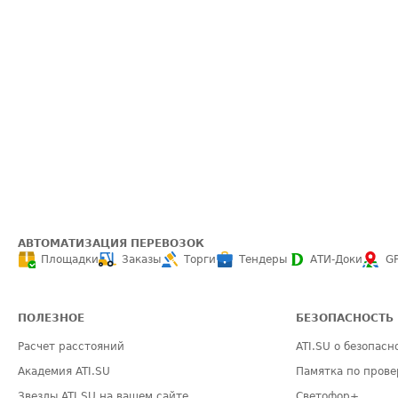
АВТОМАТИЗАЦИЯ ПЕРЕВОЗОК
Площадки
Заказы
Торги
Тендеры
АТИ-Доки
G
ПОЛЕЗНОЕ
БЕЗОПАСНОСТЬ
Расчет расстояний
ATI.SU о безопасн
Академия ATI.SU
Памятка по прове
Звезды ATI.SU на вашем сайте
Светофор+