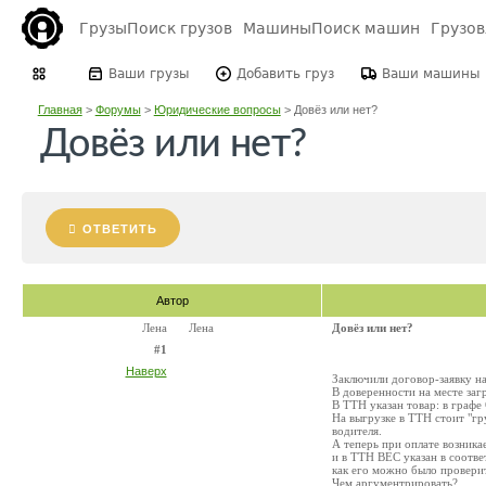
Грузы
Поиск грузов
Машины
Поиск машин
Грузо
Ваши грузы
Добавить груз
Ваши машины
Главная
>
Форумы
>
Юридические вопросы
>
Довёз или нет?
Довёз или нет?
ОТВЕТИТЬ
Автор
Лена
Лена
Довёз или нет?
#1
Наверх
Заключили договор-заявку на
В доверенности на месте загр
В ТТН указан товар: в графе
На выгрузке в ТТН стоит "гр
водителя.
А теперь при оплате возника
и в ТТН ВЕС указан в соотв
как его можно было проверит
Чем аргументрировать?