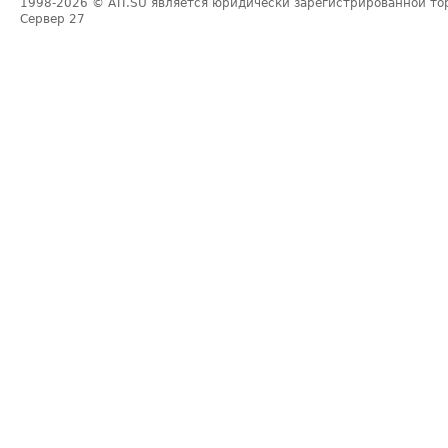
1998-2026
© ATI.SU является юридически зарегистрированной то
Сервер
27