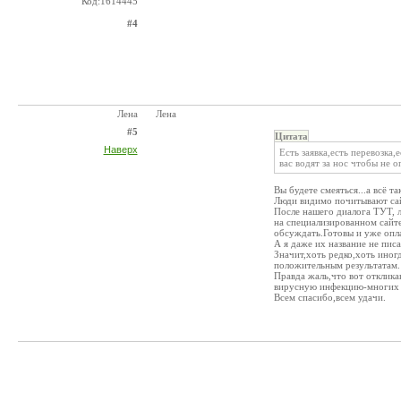
Код:1614445
#4
Лена
Лена
#5
Цитата
Наверх
Есть заявка,есть перевозк
вас водят за нос чтобы не 
Вы будете смеяться...а всё та
Люди видимо почитывают сайт
После нашего диалога ТУТ, л
на специализированном сайт
обсуждать.Готовы и уже опл
А я даже их название не писал
Значит,хоть редко,хоть иног
положительным результатам.
Правда жаль,что вот отклика
вирусную инфекцию-многих 
Всем спасибо,всем удачи.