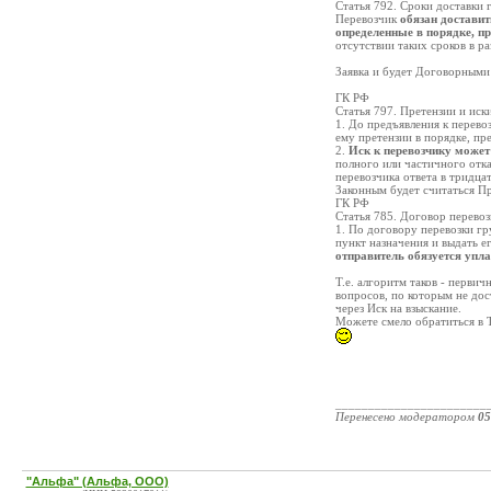
Статья 792. Сроки доставки 
Перевозчик
обязан доставит
определенные в порядке, п
отсутствии таких сроков в р
Заявка и будет Договорными 
ГК РФ
Статья 797. Претензии и иск
1. До предъявления к перево
ему претензии в порядке, п
2.
Иск к перевозчику может
полного или частичного отка
перевозчика ответа в тридца
Законным будет считаться Пр
ГК РФ
Статья 785. Договор перевоз
1. По договору перевозки гр
пункт назначения и выдать 
отправитель обязуется упла
Т.е. алгоритм таков - перви
вопросов, по которым не дос
через Иск на взыскание.
Можете смело обратиться в 
_______________________
Перенесено модератором
05
"Альфа" (Альфа, ООО)