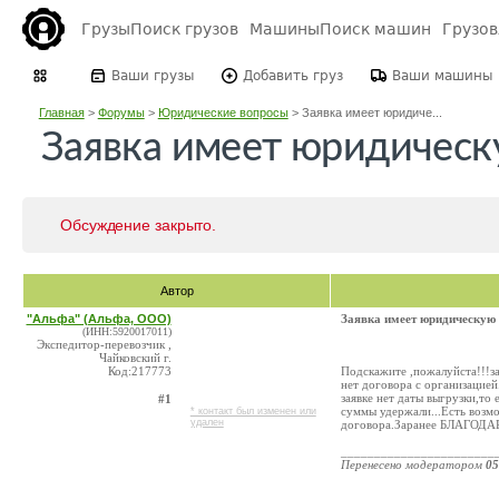
Грузы
Поиск грузов
Машины
Поиск машин
Грузо
Ваши грузы
Добавить груз
Ваши машины
Главная
>
Форумы
>
Юридические вопросы
>
Заявка имеет юридиче...
Заявка имеет юридическ
Обсуждение закрыто.
Автор
"Альфа" (Альфа, ООО)
Заявка имеет юридическую
(ИНН:5920017011)
Экспедитор-перевозчик ,
Чайковский г.
Код:217773
Подскажите ,пожалуйста!!!з
нет договора с организацией
заявке нет даты выгрузки,то
#1
суммы удержали...Есть возмо
* контакт был изменен или
удален
договора.Заранее БЛАГОД
_______________________
Перенесено модератором
05