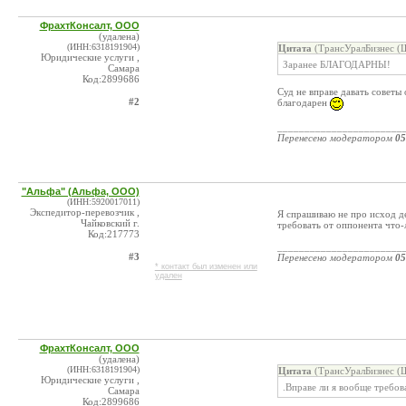
ФрахтКонсалт, ООО
(удалена)
(ИНН:6318191904)
Цитата
(ТрансУралБизнес (Ш
Юридические услуги ,
Заранее БЛАГОДАРНЫ!
Самара
Код:2899686
Суд не вправе давать советы
#2
благодарен
_______________________
Перенесено модератором
05
"Альфа" (Альфа, ООО)
(ИНН:5920017011)
Экспедитор-перевозчик ,
Я спрашиваю не про исход д
Чайковский г.
требовать от оппонента что-л
Код:217773
_______________________
#3
Перенесено модератором
05
* контакт был изменен или
удален
ФрахтКонсалт, ООО
(удалена)
(ИНН:6318191904)
Цитата
(ТрансУралБизнес (Ш
Юридические услуги ,
.Вправе ли я вообще требов
Самара
Код:2899686