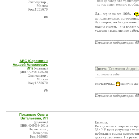
Ваш договор это транспортн
Экспедитор ,
не так денег можете вообще
Москва
Код:1335670
Да... верно на все 100%...
#8
дополнительных договорных у
Договоров, но без указания В
можно сказать - она вполне 
условия к выполнению работ
_______________________
Перенесено модератором
05
ABC (Серемягин
Андрей Алексеевич,
ИП)
(удалена)
Цитата
(Серемягин Андрей А
(ИНН:772481134629)
но несет в себе
Экспедитор ,
Москва
Код:1335670
опечаточка...
конечно же
#9
_______________________
Перенесено модератором
05
Похилько Ольга
Витальевна, ИП
(удалена)
Евгения.
(ИНН:420503442601)
Вы случайно говорите не пр
Перевозчик ,
33г ? У меня ситуация в точн
Кемерово
небольшие суммы перевозчики
Код:369063
даже существенна. На руках у