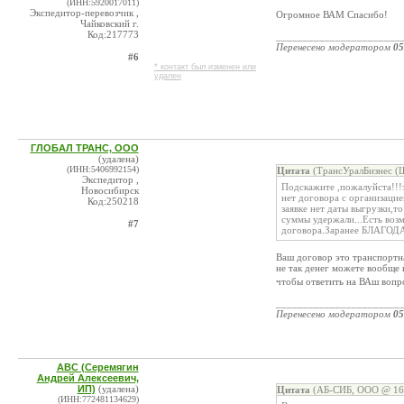
(ИНН:5920017011)
Экспедитор-перевозчик ,
Огромное ВАМ Спасибо!
Чайковский г.
Код:217773
_______________________
Перенесено модератором
05
#6
* контакт был изменен или
удален
ГЛОБАЛ ТРАНС, ООО
(удалена)
(ИНН:5406992154)
Цитата
(ТрансУралБизнес (Ш
Экспедитор ,
Подскажите ,пожалуйста!!!
Новосибирск
нет договора с организаци
Код:250218
заявке нет даты выгрузки,т
суммы удержали...Есть воз
#7
договора.Заранее БЛАГО
Ваш договор это транспортна
не так денег можете вообще
чтобы ответить на ВАш вопр
_______________________
Перенесено модератором
05
ABC (Серемягин
Андрей Алексеевич,
ИП)
(удалена)
Цитата
(АБ-СИБ, ООО @ 16.
(ИНН:772481134629)