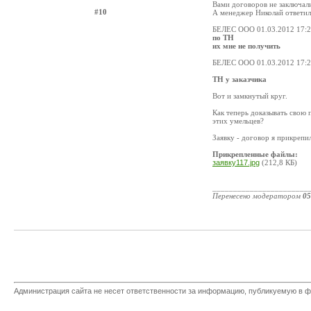
Вами договоров не заключал
#10
А менеджер Николай ответил 
БЕЛЕС OOO 01.03.2012 17:
по ТН
их мне не получить
БЕЛЕС OOO 01.03.2012 17:
ТН у заказчика
Вот и замкнутый круг.
Как теперь доказывать свою 
этих умельцев?
Заявку - договор я прикрепил
Прикрепленные файлы:
заявку117.jpg
(212,8 КБ)
_______________________
Перенесено модератором
05
Администрация сайта не несет ответственности за информацию, публикуемую в ф