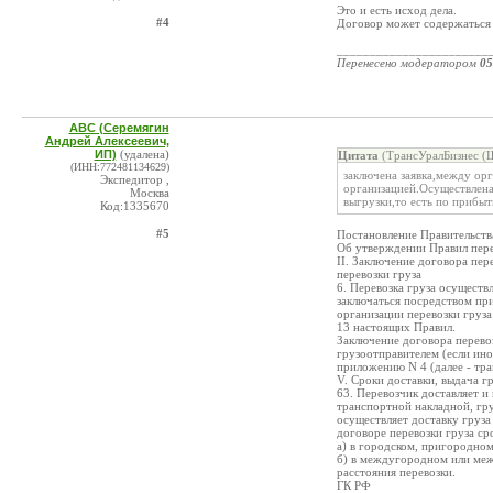
Это и есть исход дела.
#4
Договор может содержаться 
_______________________
Перенесено модератором
05
ABC (Серемягин
Андрей Алексеевич,
ИП)
(удалена)
Цитата
(ТрансУралБизнес (Ш
(ИНН:772481134629)
заключена заявка,между ор
Экспедитор ,
организацией.Осуществлена 
Москва
выгрузки,то есть по прибыт
Код:1335670
#5
Постановление Правительства
Об утверждении Правил пер
II. Заключение договора пер
перевозки груза
6. Перевозка груза осуществ
заключаться посредством при
организации перевозки груза
13 настоящих Правил.
Заключение договора перево
грузоотправителем (если ино
приложению N 4 (далее - тра
V. Сроки доставки, выдача г
63. Перевозчик доставляет и
транспортной накладной, гру
осуществляет доставку груза
договоре перевозки груза ср
а) в городском, пригородном
б) в междугородном или меж
расстояния перевозки.
ГК РФ