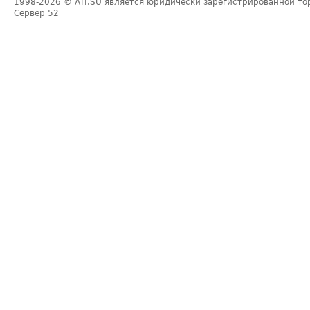
1998-2026
© ATI.SU является юридически зарегистрированной то
Сервер
52