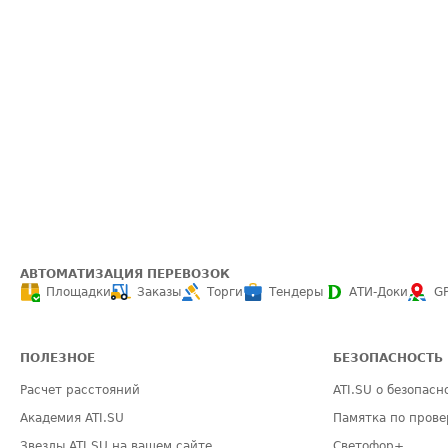
АВТОМАТИЗАЦИЯ ПЕРЕВОЗОК
Площадки
Заказы
Торги
Тендеры
АТИ-Доки
G
ПОЛЕЗНОЕ
БЕЗОПАСНОСТЬ
Расчет расстояний
ATI.SU о безопасн
Академия ATI.SU
Памятка по прове
Звезды ATI.SU на вашем сайте
Светофор+