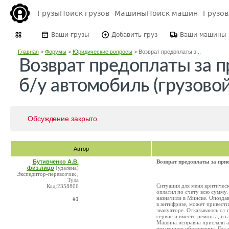
Грузы
Поиск грузов
Машины
Поиск машин
Грузо
Ваши грузы
Добавить груз
Ваши машины
Главная
>
Форумы
>
Юридические вопросы
>
Возврат предоплаты з...
Возврат предоплаты за 
б/у автомобиль (грузовой
Обсуждение закрыто.
Автор
Бутивченко А.В.
Возврат предоплаты за при
физ.лицо
(удалена)
Экспедитор-перевозчик ,
Тула
Ситуация для меня критическ
Код:2358806
оплатил по счету всю сумму.
назначили в Минске. Опоздав
#1
в антифризе, может привести
эвакуаторе. Отказываюсь от 
сервис и вместо ремонта, из
Машина исправна прислали а
незаконное обогащение. Гос 