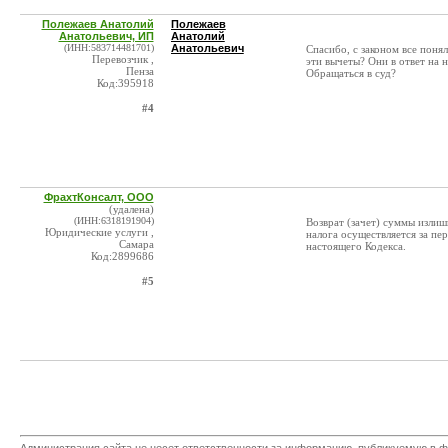
Полежаев Анатолий
Полежаев
Анатольевич, ИП
Анатолий
(ИНН:583714481701)
Анатольевич
Спасибо, с законом все понял
Перевозчик ,
эти вычеты? Они в ответ на 
Пенза
Обращаться в суд?
Код:395918
#4
ФрахтКонсалт, ООО
(удалена)
(ИНН:6318191904)
Возврат (зачет) суммы излиш
Юридические услуги ,
налога осуществляется за пе
Самара
настоящего Кодекса.
Код:2899686
#5