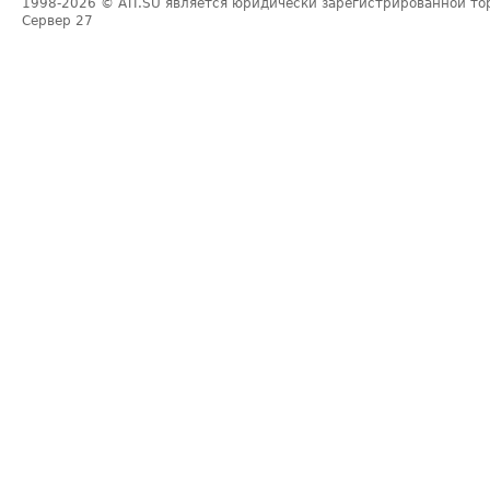
1998-2026
© ATI.SU является юридически зарегистрированной то
Сервер
27