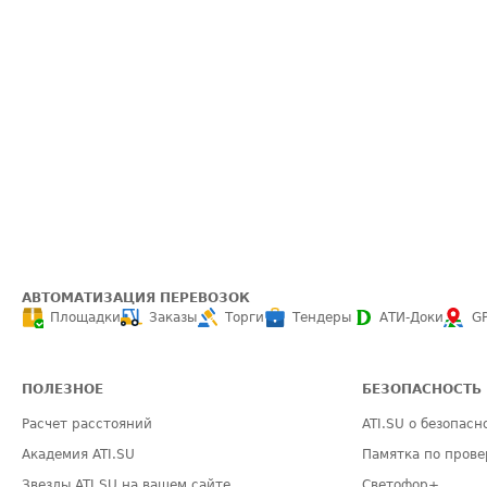
АВТОМАТИЗАЦИЯ ПЕРЕВОЗОК
Площадки
Заказы
Торги
Тендеры
АТИ-Доки
G
ПОЛЕЗНОЕ
БЕЗОПАСНОСТЬ
Расчет расстояний
ATI.SU о безопасн
Академия ATI.SU
Памятка по прове
Звезды ATI.SU на вашем сайте
Светофор+