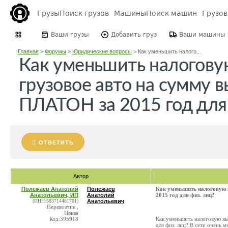
Грузы
Поиск грузов
Машины
Поиск машин
Грузо
Ваши грузы
Добавить груз
Ваши машины
Главная
>
Форумы
>
Юридические вопросы
>
Как уменьшить налого...
Как уменьшить налогову
грузовое авто на сумму в
ПЛАТОН за 2015 год для 
ОТВЕТИТЬ
Автор
Полежаев Анатолий
Полежаев
Как уменьшить налоговую 
Анатольевич, ИП
Анатолий
2015 год для физ. лиц?
(ИНН:583714481701)
Анатольевич
Перевозчик ,
Пенза
Код:395918
Как уменьшить налоговую вы
для физ. лиц? В сети очень м