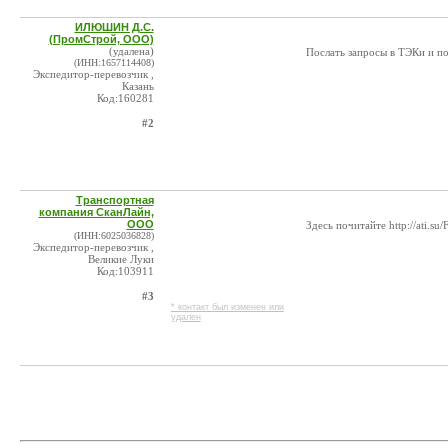
ИЛЮШИН Д.С.
(ПромСтрой, ООО)
(удалена)
Послать запросы в ТЭКи и по
(ИНН:1657114408)
Экспедитор-перевозчик ,
Казань
Код:160281
#2
Транспортная
компания СканЛайн,
ООО
Здесь почитайте http://ati.
(ИНН:6025036828)
Экспедитор-перевозчик ,
Великие Луки
Код:103911
#3
* контакт был изменен или
удален