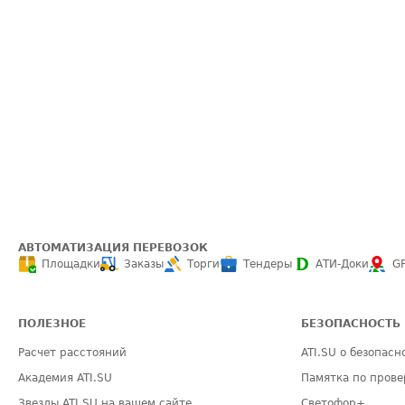
АВТОМАТИЗАЦИЯ ПЕРЕВОЗОК
Площадки
Заказы
Торги
Тендеры
АТИ-Доки
G
ПОЛЕЗНОЕ
БЕЗОПАСНОСТЬ
Расчет расстояний
ATI.SU о безопасн
Академия ATI.SU
Памятка по прове
Звезды ATI.SU на вашем сайте
Светофор+