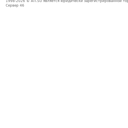
1998-2026
© ATI.SU является юридически зарегистрированной то
Сервер
46