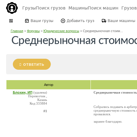
Грузы
Поиск грузов
Машины
Поиск машин
Грузо
Ваши грузы
Добавить груз
Ваши машины
Главная
>
Форумы
>
Юридические вопросы
>
Среднерыночная стоим...
Среднерыночная стоимос
ОТВЕТИТЬ
Автор
Блохин, ИП
(удалена)
Среднерыночная стоимость
Перевозчик ,
Казань
Код:333884
Собрались подавать в арбитр
среднерыночную стоимость пе
#1
провалился.
заранее благодарю.