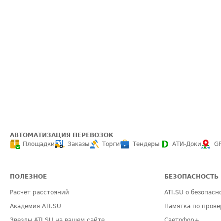
АВТОМАТИЗАЦИЯ ПЕРЕВОЗОК
Площадки
Заказы
Торги
Тендеры
АТИ-Доки
G
ПОЛЕЗНОЕ
БЕЗОПАСНОСТЬ
Расчет расстояний
ATI.SU о безопасн
Академия ATI.SU
Памятка по прове
Звезды ATI.SU на вашем сайте
Светофор+