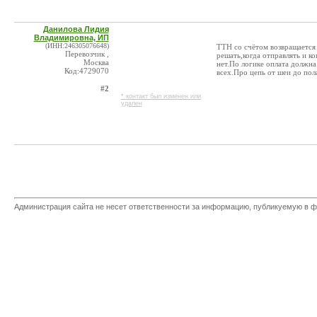
Данилова Лидия
Владимировна, ИП
(ИНН:246305076648)
ТТН со счётом возвращается 
Перевозчик ,
решать,когда отправлять и ко
Москва
нет.По логике оплата должна
Код:4729070
всех.Про цепь от шеи до пола
#2
* контакт был изменен или
удален
Администрация сайта не несет ответственности за информацию, публикуемую в ф