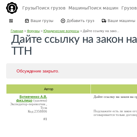
Грузы
Поиск грузов
Машины
Поиск машин
Грузо
Ваши грузы
Добавить груз
Ваши машины
Главная
>
Форумы
>
Юридические вопросы
>
Дайте ссылку на зако...
Дайте ссылку на закон на
ТТН
Обсуждение закрыто.
Автор
Бутивченко А.В.
Дайте ссылку на закон на 
физ.лицо
(удалена)
Экспедитор-перевозчик ,
Тула
Подскажите есть ли закон ог
Код:2358806
оговаривается только догов
#1