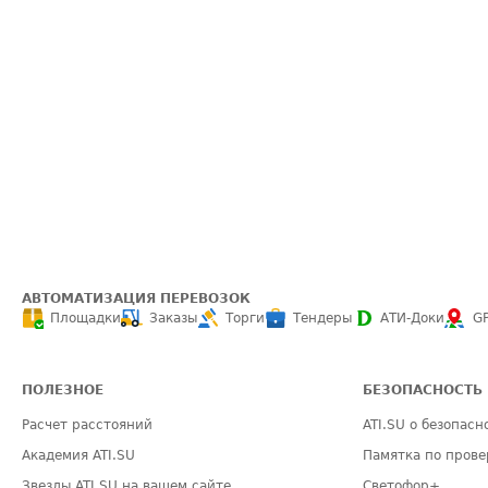
АВТОМАТИЗАЦИЯ ПЕРЕВОЗОК
Площадки
Заказы
Торги
Тендеры
АТИ-Доки
G
ПОЛЕЗНОЕ
БЕЗОПАСНОСТЬ
Расчет расстояний
ATI.SU о безопасн
Академия ATI.SU
Памятка по прове
Звезды ATI.SU на вашем сайте
Светофор+