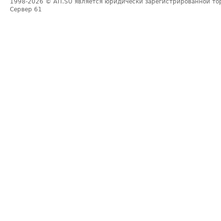
1998-2026
© ATI.SU является юридически зарегистрированной то
Сервер
61