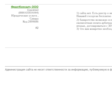
ФрахтКонсалт, ООО
(удалена)
(ИНН:6318191904)
1) сайта нет. Есть реестр о 
Юридические услуги ,
Никакой госорган бесплатно
Самара
2) банкротство возможно есл
Код:2899686
ежемесячная оплата арбитраж
вторых, договариваться с АУ
#2
3) что вам конкретно необх
Администрация сайта не несет ответственности за информацию, публикуемую в ф