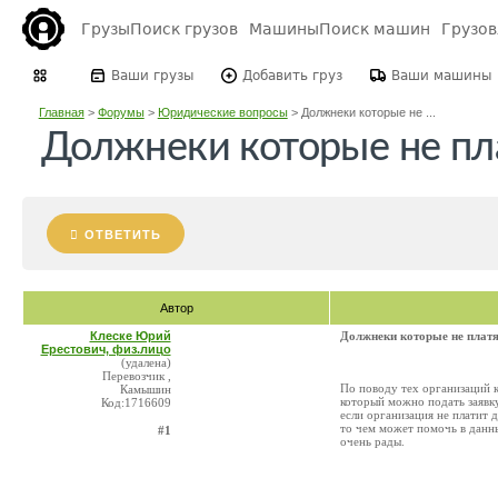
Грузы
Поиск грузов
Машины
Поиск машин
Грузо
Ваши грузы
Добавить груз
Ваши машины
Главная
>
Форумы
>
Юридические вопросы
>
Должнеки которые не ...
Должнеки которые не пл
ОТВЕТИТЬ
Автор
Клеске Юрий
Должнеки которые не плат
Ерестович, физ.лицо
(удалена)
Перевозчик ,
По поводу тех организаций к
Камышин
который можно подать заявк
Код:1716609
если организация не платит 
то чем может помочь в данн
#1
очень рады.