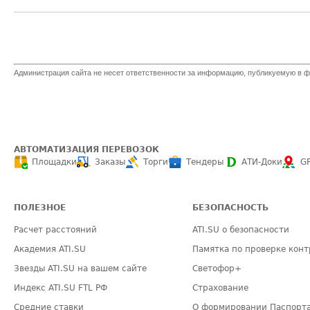
Администрация сайта не несет ответственности за информацию, публикуемую в ф
АВТОМАТИЗАЦИЯ ПЕРЕВОЗОК
Площадки
Заказы
Торги
Тендеры
АТИ-Доки
G
ПОЛЕЗНОЕ
БЕЗОПАСНОСТЬ
Расчет расстояний
ATI.SU о безопасности
Академия ATI.SU
Памятка по проверке конт
Звезды ATI.SU на вашем сайте
Светофор+
Индекс ATI.SU FTL РФ
Страхование
Средние ставки
О формировании Паспорт