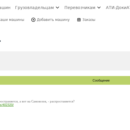
ашин
Грузовладельцам
Перевозчикам
АТИ-Доки
А
Ваши машины
Добавить машину
Заказы
.
Сообщение
остраняется, а вот на Самовозов, - распростаняется?
es/402320/