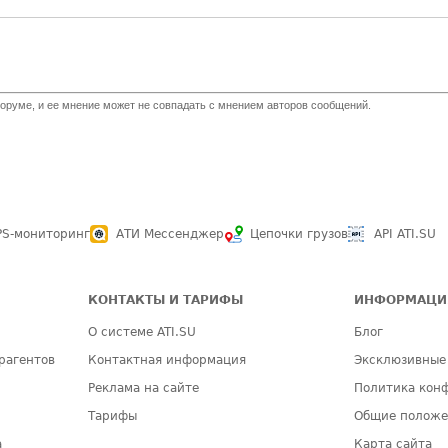
оруме, и ее мнение может не совпадать с мнением авторов сообщений.
PS-мониторинг
АТИ Мессенджер
Цепочки грузов
API ATI.SU
КОНТАКТЫ И ТАРИФЫ
ИНФОРМАЦИ
О системе ATI.SU
Блог
рагентов
Контактная информация
Эксклюзивные
Реклама на сайте
Политика кон
Тарифы
Общие полож
а
Карта сайта