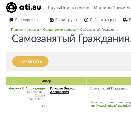
Грузы
Поиск грузов
Машины
Поиск м
Все сервисы
Ваши грузы
Добавить груз
Главная
>
Форумы
>
Юридические вопросы
>
Самозанятый Граждани...
Самозанятый Гражданин
ОТВЕТИТЬ
Автор
Илюхин В.А. физ.лицо
Илюхин Виктор
Самозанятый Гражданин.
Перевозчик ,
Алексеевич
Самара
Код:178651
На экспедиторов точно распр
http://www.klerk.ru/law/articl
#1