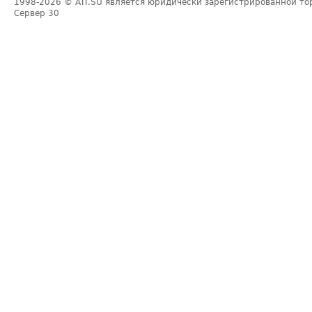
1998-2026
© ATI.SU является юридически зарегистрированной то
Сервер
30