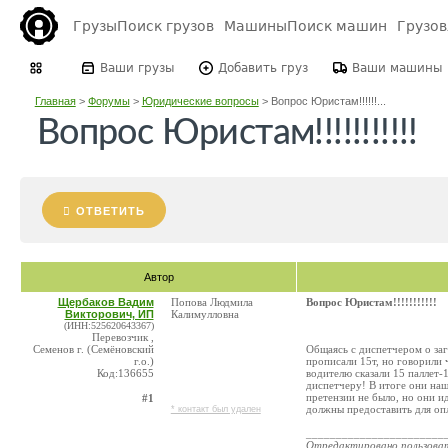
Грузы
Поиск грузов
Машины
Поиск машин
Грузо
Ваши грузы
Добавить груз
Ваши машины
Главная
>
Форумы
>
Юридические вопросы
>
Вопрос Юристам!!!!!!...
Вопрос Юристам!!!!!!!!!!!
ОТВЕТИТЬ
Автор
Щербаков Вадим
Попова Людмила
Вопрос Юристам!!!!!!!!!!!
Викторович, ИП
Калимулловна
(ИНН:525620643367)
Перевозчик ,
Семенов г. (Семёновский
Общаясь с диспетчером о заг
г.о.)
прописали 15т, но говорили ч
Код:136655
водителю сказали 15 паллет-
диспетчеру! В итоге они наш
претензии не было, но они и
#1
должны предоставить для оп
* контакт был удален
_______________________
Отредактировано пользова