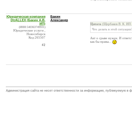
Юридическая компания
Бакин
DUALLEX (Бакин А.В.
Александр
ИП)
Цитата
(Щербаков В. К. ИП 
(ИНН:540363749931)
Что делать в этой ситуаци
Юридические услуги ,
Новосибирск
Код:265507
Акт о срыве нужен. И ответс
как бы правы...
#2
Администрация сайта не несет ответственности за информацию, публикуемую в ф