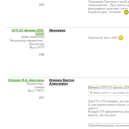
Уважаемая Светлана-я иной 
#15
Алексеевичем . При одном ур
выигрываете довольно часто 
борьбой двух "титанов" .
АТП-23 (фирма ДОК,
Менеджер
ООО)
(ИНН:2308034768)
Анастасия, вы о чём?
Экспедитор-перевозчик ,
Краснодар
Код:21679
#16
Илюхин В.А. физ.лицо
Илюхин Виктор
Перевозчик ,
Алексеевич
Самара
Цитата
(АТП-23 (фирма ДОК
Код:178651
Возврат груза ≠ доставка г
#17
Для ГО и ГП неравно, это ка
А для перевозчика в обоих с
адресу.
Возврат ГО оформляется доку
ворота, где грузили.
_______________________
Отредактировано пользова