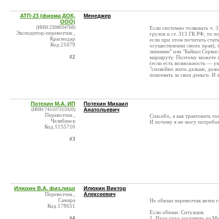
АТП-23 (фирма ДОК,
Менеджер
ООО)
(ИНН:2308034768)
Если системно толковать ч. 3
Экспедитор-перевозчик ,
грузов и ст. 313 ГК РФ, то п
Краснодар
если при этом почитать ста
Код:21679
осуществлении своих прав), 
линиями" или "Байкал Сервис
#2
маршруту. Поэтому можете п
(если есть возможность — ука
"спокойно жить дальше, дожи
повоевать за свои деньги. И
Потехин М.А. ИП
Потехин Михаил
(ИНН:745107315920)
Анатольевич
Перевозчик ,
Спасибо, а как трактовать то
Челябинск
И почему я не могу потребов
Код:1155710
#3
Илюхин В.А. физ.лицо
Илюхин Виктор
Перевозчик ,
Алексеевич
Самара
Не обязан перевозчик везти г
Код:178651
Если обязан. Ситуация.
#4
1. Надо груз доставить из М