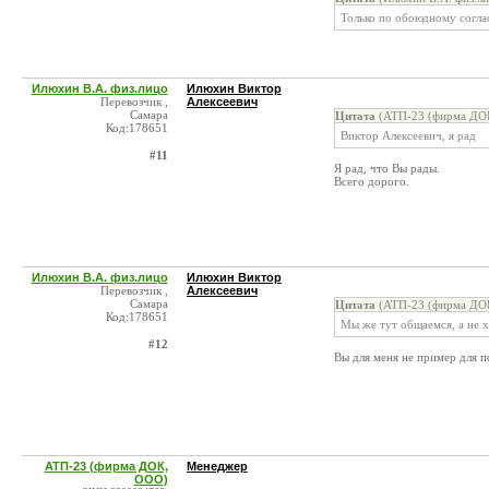
Только по обоюдному согла
Илюхин В.А. физ.лицо
Илюхин Виктор
Перевозчик ,
Алексеевич
Самара
Цитата
(АТП-23 (фирма ДОК
Код:178651
Виктор Алексеевич, я рад
#11
Я рад, что Вы рады.
Всего дорого.
Илюхин В.А. физ.лицо
Илюхин Виктор
Перевозчик ,
Алексеевич
Самара
Цитата
(АТП-23 (фирма ДОК
Код:178651
Мы же тут общаемся, а не х
#12
Вы для меня не пример для 
АТП-23 (фирма ДОК,
Менеджер
ООО)