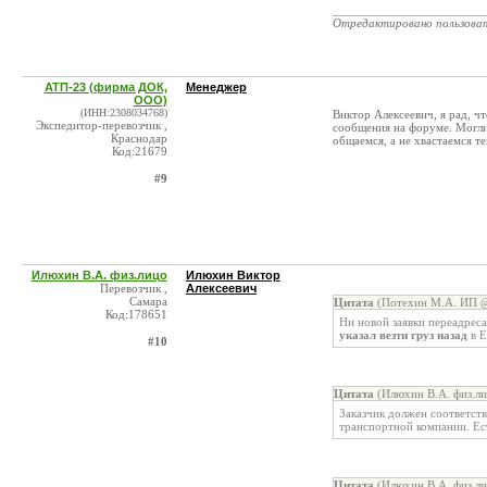
_______________________
Отредактировано пользова
АТП-23 (фирма ДОК,
Менеджер
ООО)
(ИНН:2308034768)
Виктор Алексеевич, я рад, ч
Экспедитор-перевозчик ,
сообщения на форуме. Могли 
Краснодар
общаемся, а не хвастаемся те
Код:21679
#9
Илюхин В.А. физ.лицо
Илюхин Виктор
Перевозчик ,
Алексеевич
Самара
Цитата
(Потехин М.А. ИП @
Код:178651
Ни новой заявки переадреса
указал везти груз назад
в Е
#10
Цитата
(Илюхин В.А. физ.ли
Заказчик должен соответст
транспортной компании. Ес
Цитата
(Илюхин В.А. физ.ли