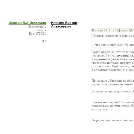
Илюхин В.А. физ.лицо
Илюхин Виктор
Перевозчик ,
Алексеевич
Самара
Цитата
(АТП-23 (фирма ДОК
Код:178651
Виктор Алексеевич скинул 
#7
... что это пишет какой то э
Судьи отметили, что если по
перевозкой (т. е. г
руз изнача
отправителя указания о да
грузоотправителем новому ад
отправителю. Причем задолж
в обратной доставке, т. к. в
...............
Прикольно . Расходы на обра
перевозчик должен на новый 
В праве перевозчик отвезти. 
Что значит "вправе"? - любой
провозными документами. Он 
этих доках.
_______________________
Отредактировано пользова