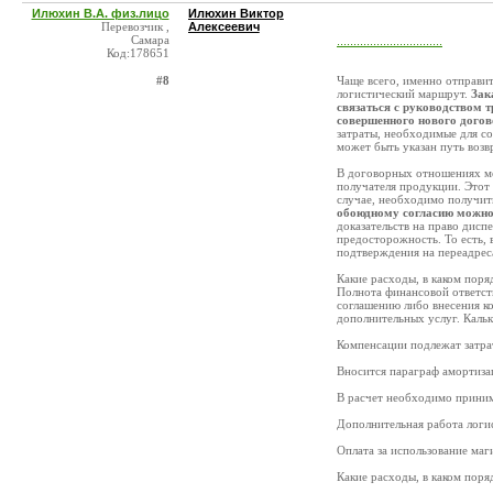
Илюхин В.А. физ.лицо
Илюхин Виктор
Перевозчик ,
Алексеевич
Самара
................................
Код:178651
#8
Чаще всего, именно отправит
логистический маршрут.
Зак
связаться с руководством 
совершенного нового догов
затраты, необходимые для со
может быть указан путь возв
В договорных отношениях мо
получателя продукции. Этот
случае, необходимо получит
обоюдному согласию можно
доказательств на право дисп
предосторожность. То есть,
подтверждения на переадрес
Какие расходы, в каком пор
Полнота финансовой ответст
соглашению либо внесения ко
дополнительных услуг. Кальк
Компенсации подлежат затра
Вносится параграф амортиза
В расчет необходимо приним
Дополнительная работа логи
Оплата за использование маг
Какие расходы, в каком пор