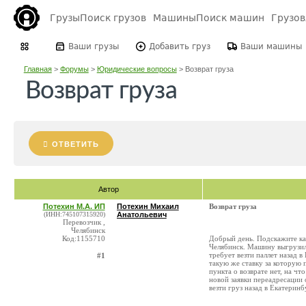
Грузы
Поиск грузов
Машины
Поиск машин
Грузо
Ваши грузы
Добавить груз
Ваши машины
Главная
>
Форумы
>
Юридические вопросы
>
Возврат груза
Возврат груза
ОТВЕТИТЬ
Автор
Потехин М.А. ИП
Потехин Михаил
Возврат груза
(ИНН:745107315920)
Анатольевич
Перевозчик ,
Челябинск
Код:1155710
Добрый день. Подскажите как
Челябинск. Машину выгрузили
требует везти паллет назад 
#1
такую же ставку за которую 
пункта о возврате нет, на ч
новой заявки переадресации 
везти груз назад в Екатеринб