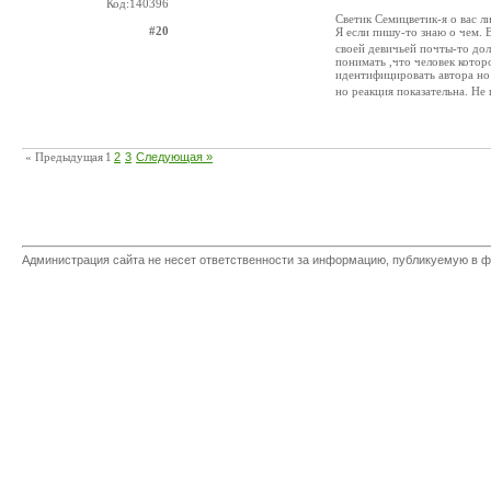
Код:140396
Светик Семицветик-я о вас л
#20
Я если пишу-то знаю о чем.
своей девичьей почты-то дол
понимать ,что человек котор
идентифицировать автора но 
но реакция показательна. Не
« Предыдущая
1
2
3
Следующая »
Администрация сайта не несет ответственности за информацию, публикуемую в ф