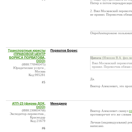
Питер и потом переадресаци
2. Взял Московский перевозч
не принял. Перевозчик обяза
_______________________
Отредактировано пользова
Транспортные юристы
Порватов Борис
(ПРАВОВОЙ ЦЕНТР
БОРИСА ПОРВАТОВА,
Цитата
(Илюхин В.А. физ.ли
ООО)
Взял Московский перевозчик
(ИНН:7709492475)
принял. Перевозчик обязан 
Юридические услуги ,
Москва
Код:995281
Да.
#5
Виктор Алексеевич, это проп
АТП-23 (фирма ДОК,
Менеджер
ООО)
(ИНН:2308034768)
Виктор Алексеевич скинул
с
Экспедитор-перевозчик ,
противоречит его же словам
Краснодар
Код:21679
Личная (индивидуальная) рек
написано.
#6