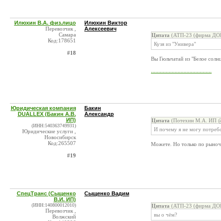
Илюхин В.А. физ.лицо
Илюхин Виктор
Перевозчик ,
Алексеевич
Самара
Цитата
(АТП-23 (фирма ДОК
Код:178651
Кузя из "Универа"
#18
Вы Гюльчатай из "Белое солн
.........................................
Юридическая компания
Бакин
DUALLEX (Бакин А.В.
Александр
ИП)
Цитата
(Потехин М.А. ИП @
(ИНН:540363749931)
И почему я не могу потребо
Юридические услуги ,
Новосибирск
Код:265507
Можете. Но только по рыноч
#19
СпецТранс (Сыщенко
Сыщенко Вадим
В.И. ИП)
(ИНН:140800012010)
Цитата
(АТП-23 (фирма ДОК
Перевозчик ,
вы о чём?
Волжский