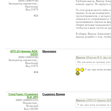
(ИНН:2308034768)
Глубокая мысль, Виктор Алек
Экспедитор-перевозчик ,
новому адресу. Но вернуть гр
Краснодар
Код:21679
То есть нельзя просто взять 
принял. Если вы пошевелите 
#13
грузоотправителя, у которог
отказался от отправленного 
начитавшимся советов на фор
общим началам гражданского
чтобы ни в коем случае не 
В общем, Виктор Алексеевич,
иногда думайте о том, чтобы
АТП-23 (фирма ДОК,
Менеджер
ООО)
(ИНН:2308034768)
Цитата
(Илюхин В.А. физ.ли
Экспедитор-перевозчик ,
Вы для меня не пример для
Краснодар
Код:21679
У вас при всём желан
#14
СпецТранс (Сыщенко
Сыщенко Вадим
В.И. ИП)
(ИНН:140800012010)
Цитата
(АТП-23 (фирма ДОК
Перевозчик ,
У вас при всём желании не
Волжский
Код:140396