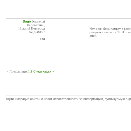
Вадо
(удалена)
Перевозчик ,
Нижний Новгород
Нет..если бана помрет в рэфе
Код:938197
разгрузку эксперта ТПП..и е
дней.
#20
« Предыдущая
1
2
Следующая »
Администрация сайта не несет ответственности за информацию, публикуемую в ф