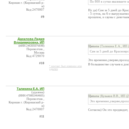
По 800 в сутки вваливаете 
Кириши г. (Киришский р-
н)
Код:2470007
Ну да) Сам за 5 дней до Кра
- 5 суток, на 6-е выгружаем
#9
прошлом, и сауны с девочка
Данилова Лидия
Владимировна, ИП
(ИНН:246305076648)
Цитата
(Таликина Е.А., ИП 
Перевозчик ,
Сам за 5 дней до Красноярск
Москва
Код:4729070
Это временно,уверяю,проход
#10
В большинстве случаев к док
* контакт был изменен или
удален
Таликина Е.А. ИП
(удалена)
(ИНН:470802464605)
Цитата
(Кувыков В.В., ИП @
Перевозчик ,
Это временно,уверяю,прохо
Кириши г. (Киришский р-
н)
Код:2470007
Согласна) Он это предвидит,
#11