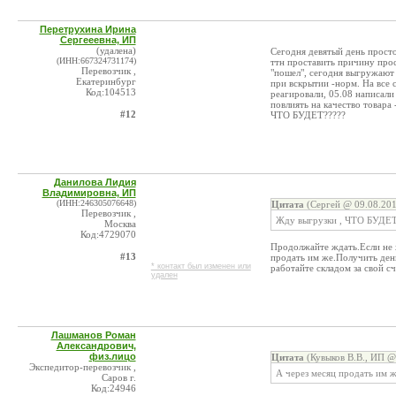
Перетрухина Ирина
Сергееевна, ИП
(удалена)
Сегодня девятый день прост
(ИНН:667324731174)
ттн проставить причину про
Перевозчик ,
"пошел", сегодня выгружают 
Екатеринбург
при вскрытии -норм. На все 
Код:104513
реагировали, 05.08 написали
повлиять на качество товара
#12
ЧТО БУДЕТ?????
Данилова Лидия
Владимировна, ИП
(ИНН:246305076648)
Цитата
(Сергей @ 09.08.201
Перевозчик ,
Жду выгрузки , ЧТО БУДЕТ
Москва
Код:4729070
Продолжайте ждать.Если не х
#13
продать им же.Получить день
* контакт был изменен или
работайте складом за свой сч
удален
Лашманов Роман
Александрович,
физ.лицо
Цитата
(Кувыков В.В., ИП @
Экспедитор-перевозчик ,
А через месяц продать им ж
Саров г.
Код:24946