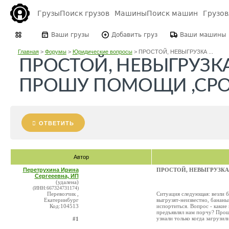
Грузы
Поиск грузов
Машины
Поиск машин
Грузо
Ваши грузы
Добавить груз
Ваши машины
Главная
>
Форумы
>
Юридические вопросы
>
ПРОСТОЙ, НЕВЫГРУЗКА ...
ПРОСТОЙ, НЕВЫГРУЗКА
ПРОШУ ПОМОЩИ ,СР
ОТВЕТИТЬ
Автор
Перетрухина Ирина
ПРОСТОЙ, НЕВЫГРУЗКА
Сергееевна, ИП
(удалена)
(ИНН:667324731174)
Перевозчик ,
Ситуация следующая: везли б
Екатеринбург
выгрузят-неизвестно, банан
Код:104513
испортиться. Вопрос - каки
предъявлял нам порчу? Прошу
узнали только когда загрузил
#1