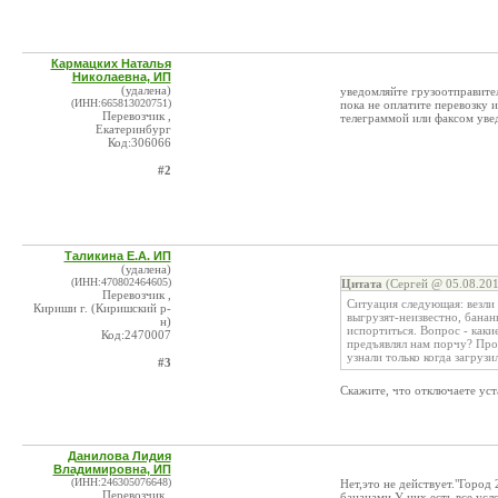
Кармацких Наталья
Николаевна, ИП
(удалена)
уведомляйте грузоотправител
(ИНН:665813020751)
пока не оплатите перевозку 
Перевозчик ,
телеграммой или факсом увед
Екатеринбург
Код:306066
#2
Таликина Е.А. ИП
(удалена)
(ИНН:470802464605)
Цитата
(Сергей @ 05.08.201
Перевозчик ,
Ситуация следующая: везли
Кириши г. (Киришский р-
выгрузят-неизвестно, бана
н)
испортиться. Вопрос - как
Код:2470007
предъявлял нам порчу? Про
узнали только когда загруз
#3
Скажите, что отключаете уст
Данилова Лидия
Владимировна, ИП
(ИНН:246305076648)
Нет,это не действует."Город
Перевозчик ,
бананами.У них есть все усл