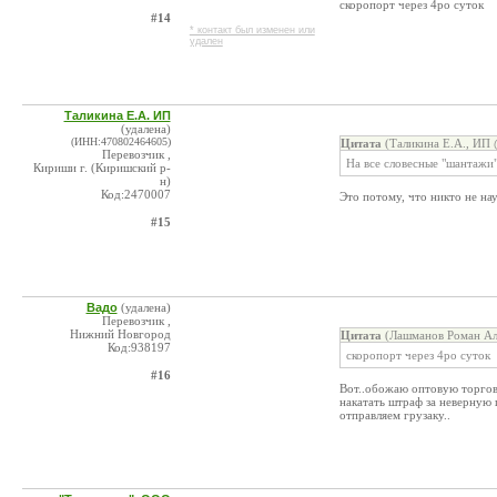
скоропорт через 4ро суток
#14
* контакт был изменен или
удален
Таликина Е.А. ИП
(удалена)
(ИНН:470802464605)
Цитата
(Таликина Е.А., ИП 
Перевозчик ,
На все словесные "шантажи"
Кириши г. (Киришский р-
н)
Код:2470007
Это потому, что никто не на
#15
Вадо
(удалена)
Перевозчик ,
Нижний Новгород
Цитата
(Лашманов Роман Ал
Код:938197
скоропорт через 4ро суток
#16
Вот..обожаю оптовую торгов
накатать штраф за неверную 
отправляем грузаку..