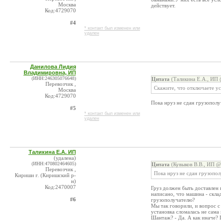
Москва
действует.
Код:4729070
#4
* контакт был изменен или
удален
Данилова Лидия
Владимировна, ИП
(ИНН:246305076648)
Цитата
(Таликина Е.А., ИП 
Перевозчик ,
Скажите, что отключаете ус
Москва
Код:4729070
Пока нруз не сдан грузополу
#5
* контакт был изменен или
удален
Таликина Е.А. ИП
(удалена)
(ИНН:470802464605)
Цитата
(Кувыков В.В., ИП @
Перевозчик ,
Пока нруз не сдан грузопол
Кириши г. (Киришский р-
н)
Код:2470007
Груз должен быть доставлен 
написано, что машина - склад
#6
грузополучателю?
Мы так говорили, и вопрос с
установка сломалась не сама 
Шантаж? - Да. А как иначе?