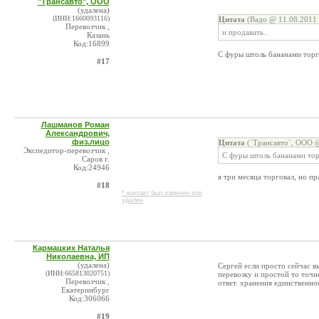
"Трансавто", ООО
(удалена)
(ИНН:1660093116)
Цитата
(Вадо @ 11.08.2011 
Перевозчик ,
и продавать..
Казань
Код:16899
С фуры штоль бананами тор
#17
Лашманов Роман
Александрович,
физ.лицо
Цитата
(`Трансавто`, ООО @
Экспедитор-перевозчик ,
С фуры штоль бананами тор
Саров г.
Код:24946
я три месяца торговал, но пр
#18
* контакт был изменен или
удален
Кармацких Наталья
Николаевна, ИП
(удалена)
Сергей если просто сейчас в
(ИНН:665813020751)
перевозку и простой то точн
Перевозчик ,
ответ. хранения единственно
Екатеринбург
Код:306066
#19