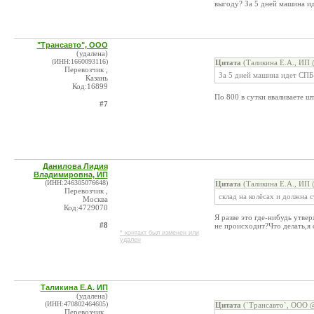
выгоду? За 5 дней машина и
"Трансавто", ООО
(удалена)
(ИНН:1660093116)
Цитата
(Таликина Е.А., ИП 
Перевозчик ,
За 5 дней машина идет СПБ
Казань
Код:16899
По 800 в сутки вваливаете ш
#7
Данилова Лидия
Владимировна, ИП
(ИНН:246305076648)
Цитата
(Таликина Е.А., ИП 
Перевозчик ,
склад на колёсах и должна 
Москва
Код:4729070
Я разве это где-нибудь утв
#8
не происходит?Что делать,я 
* контакт был изменен или
удален
Таликина Е.А. ИП
(удалена)
(ИНН:470802464605)
Цитата
(`Трансавто`, ООО @
Перевозчик ,