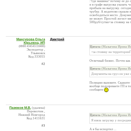
:"Где машина? почему ее до 
и в графе выгрузка указать 
прибыла на выгрузку. сегодн
трубку. А водителю сказали 
освободиться место. Докумен
не может. Простой логист мн
500руб/сутки+за стоянку на
Мансурова Ольга
Дмитрий
Юрьевна, ИП
(ИНН:434545118400)
Цитата
(Малыгина Ирина Иг
Экспедитор ,
+за стоянку на территории
Ульяновск
Код:333055
Отличный бизнес. Почти как 
#2
Цитата
(Малыгина Ирина Иг
Документы на груз он уже с
Полицию вызовите. Скажите 
вообще подозреваете ГП в т
сообщите
Пазюков М.В.
(удалена)
Перевозчик ,
Нижний Новгород
Цитата
(Малыгина Ирина Иг
Код:1411631
Я взяла загрузку у посредн
#3
А я бы испортил ...