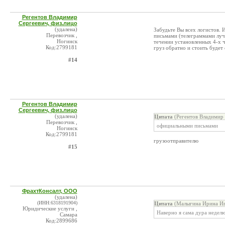
Регентов Владимир
Сергеевич, физ.лицо
(удалена)
Забудьте Вы всех логистов. 
Перевозчик ,
письмами (телеграммами луч
Ногинск
течении установленных 4-х ч
Код:2799181
груз обратно и стоить будет 
#14
Регентов Владимир
Сергеевич, физ.лицо
(удалена)
Цитата
(Регентов Владимир 
Перевозчик ,
официальными письмами
Ногинск
Код:2799181
грузоотправителю
#15
ФрахтКонсалт, ООО
(удалена)
(ИНН:6318191904)
Цитата
(Малыгина Ирина Иг
Юридические услуги ,
Наверно я сама дура неделю
Самара
Код:2899686