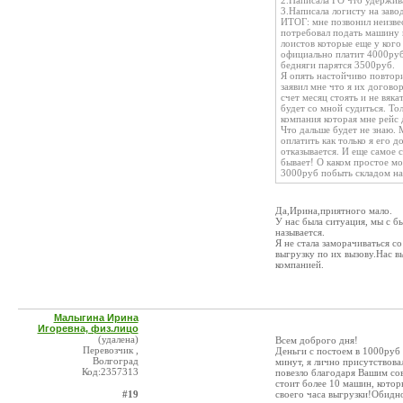
2.Написала ГО что удержива
3.Написала логисту на завод
ИТОГ: мне позвонил неизве
потребовал подать машину н
лоистов которые еще у кого
официально платит 4000руб/
бедняги парятся 3500руб.
Я опять настойчиво повтори
заявил мне что я их догов
счет месяц стоять и не вяка
будет со мной судиться. Тол
компания которая мне рейс 
Что дальше будет не знаю. 
оплатить как только я его 
отказывается. И еще самое 
бывает! О каком простое мо
3000руб побыть складом на
Да,Ирина,приятного мало.
У нас была ситуация, мы с б
называется.
Я не стала заморачиваться с
выгрузку по их вызову.Нас в
компанией.
Малыгина Ирина
Игоревна, физ.лицо
(удалена)
Всем доброго дня!
Перевозчик ,
Деньги с постоем в 1000руб 
Волгоград
минут, я лично присутствов
Код:2357313
повезло благодаря Вашим сов
стоит более 10 машин, котор
#19
своего часа выгрузки!Обидно