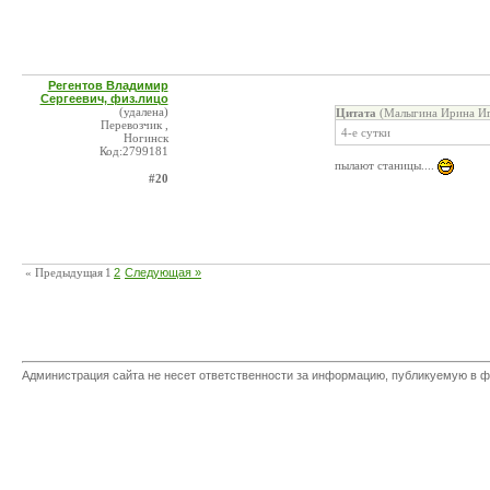
Регентов Владимир
Сергеевич, физ.лицо
(удалена)
Цитата
(Малыгина Ирина Иг
Перевозчик ,
4-е сутки
Ногинск
Код:2799181
пылают станицы....
#20
« Предыдущая
1
2
Следующая »
Администрация сайта не несет ответственности за информацию, публикуемую в ф