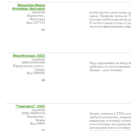
Малыгина Ирина
Игоревна, физ.лицо
(удалена)
кстати насчет сдачи доков, д
Перевозчик ,
заводе. Привезли чипсы на "
Волгоград
Сегодня суббота,диспечер да
Код:2357313
Я честно говоря устала от ра
логистом факсимильная заявк
#5
ФрахтКонсалт, ООО
(удалена)
(ИНН:6318191904)
Надо предъявлять на выгрузк
Юридические услуги ,
требовать от грузоотправите
Самара
Дальше - дело техники.
Код:2899686
#6
"Трансавто", ООО
(удалена)
(ИНН:1660093116)
Нужно отметить в ТТН и в п/
Перевозчик ,
требуете разгрузить, наприм
Казань
невыгрузке в течении устано
Код:16899
если в течении часа разгрузк
нахождения груза и условия 
#7