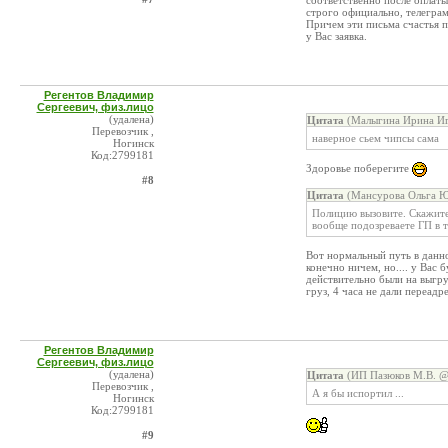
соответственно после оплаты
строго официально, телегра
Причем эти письма счастья п
у Вас заявка.
Регентов Владимир
Сергеевич, физ.лицо
(удалена)
Цитата
(Малыгина Ирина Иг
Перевозчик ,
наверное сьем чипсы сама
Ногинск
Код:2799181
Здоровье поберегите
#8
Цитата
(Мансурова Ольга Ю
Полицию вызовите. Скажите
вообще подозреваете ГП в 
Вот нормальный путь в данно
конечно ничем, но.... у Вас 
действительно были на выгру
груз, 4 часа не дали переадр
Регентов Владимир
Сергеевич, физ.лицо
(удалена)
Цитата
(ИП Пазюков М.В. @ 
Перевозчик ,
А я бы испортил ...
Ногинск
Код:2799181
#9