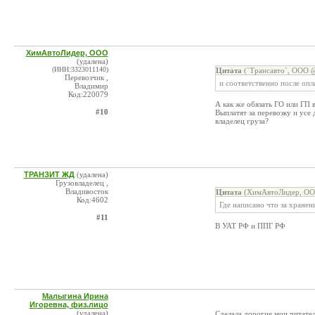
ХимАвтоЛидер, ООО
(удалена)
(ИНН:3323011140)
Цитата
(`Трансавто`, ООО @
Перевозчик ,
и соответственно после опл
Владимир
Код:220079
А как же обязать ГО или ГП 
#10
Выплатят за перевозку и усе
владелец груза?
ТРАНЗИТ ЖД
(удалена)
Грузовладелец ,
Владивосток
Цитата
(ХимАвтоЛидер, ООО
Код:4602
Где написано что за хранен
#11
В УАТ РФ и ППГ РФ
Малыгина Ирина
Игоревна, физ.лицо
(удалена)
Сделала дорогие мои читател