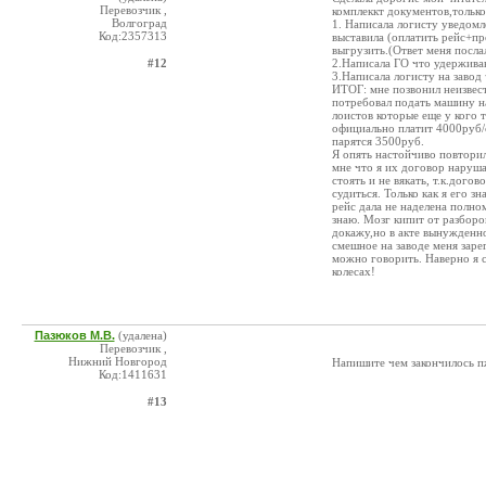
Перевозчик ,
комплеккт документов,только 
Волгоград
1. Написала логисту уведомл
Код:2357313
выставила (оплатить рейс+пр
выгрузить.(Ответ меня послали
#12
2.Написала ГО что удерживаю
3.Написала логисту на завод 
ИТОГ: мне позвонил неизвес
потребовал подать машину на
лоистов которые еще у кого 
официально платит 4000руб/с
парятся 3500руб.
Я опять настойчиво повторил
мне что я их договор наруш
стоять и не вякать, т.к.дого
судиться. Только как я его з
рейс дала не наделена полно
знаю. Мозг кипит от разборо
докажу,но в акте вынужденно
смешное на заводе меня заре
можно говорить. Наверно я с
колесах!
Пазюков М.В.
(удалена)
Перевозчик ,
Нижний Новгород
Напишите чем закончилось пж
Код:1411631
#13