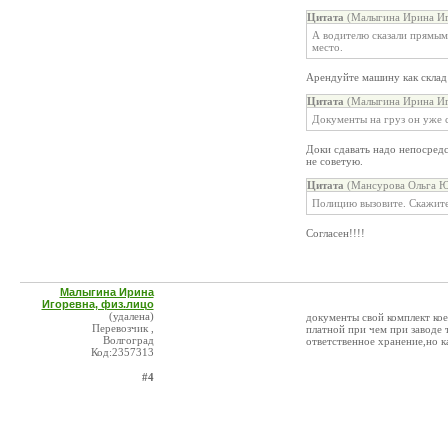
Цитата
(Малыгина Ирина Иг
А водителю сказали прямым 
место.
Арендуйте машину как склад
Цитата
(Малыгина Ирина Иг
Документы на груз он уже с
Доки сдавать надо непосредс
не советую.
Цитата
(Мансурова Ольга Ю
Полицию вызовите. Скажите
Согласен!!!!
Малыгина Ирина
Игоревна, физ.лицо
(удалена)
документы свой комплект кое
Перевозчик ,
платной при чем при заводе 
Волгоград
ответственное хранение,но к
Код:2357313
#4