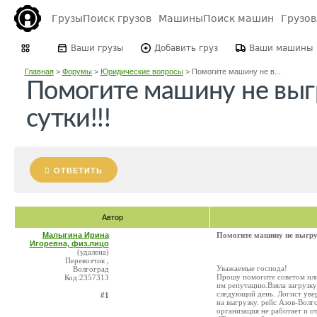
Грузы
Поиск грузов
Машины
Поиск машин
Грузо
Ваши грузы
Добавить груз
Ваши машины
Главная
>
Форумы
>
Юридические вопросы
>
Помогите машину не в...
Помогите машину не выг
сутки!!!
ОТВЕТИТЬ
Автор
Малыгина Ирина
Помогите машину не выгруж
Игоревна, физ.лицо
(удалена)
Перевозчик ,
Уважаемые господа!
Волгоград
Прошу помогите советом или 
Код:2357313
им репутацию.Взяла загрузку
следующий день. Логист увер
#1
на выгрузку. рейс Азов-Волг
организация не работает и о