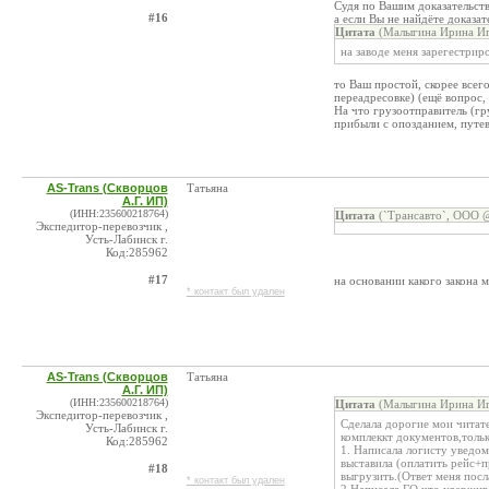
Судя по Вашим доказательства
#16
а если Вы не найдёте доказат
Цитата
(Малыгина Ирина Иг
на заводе меня зарегестрир
то Ваш простой, скорее всег
переадресовке) (ещё вопрос,
На что грузоотправитель (гр
прибыли с опозданием, путев
AS-Trans (Скворцов
Татьяна
А.Г. ИП)
(ИНН:235600218764)
Цитата
(`Трансавто`, ООО @
Экспедитор-перевозчик ,
Усть-Лабинск г.
Код:285962
#17
на основании какого закона 
* контакт был удален
AS-Trans (Скворцов
Татьяна
А.Г. ИП)
(ИНН:235600218764)
Цитата
(Малыгина Ирина Иг
Экспедитор-перевозчик ,
Сделала дорогие мои читат
Усть-Лабинск г.
комплеккт документов,тольк
Код:285962
1. Написала логисту уведом
выставила (оплатить рейс+п
#18
выгрузить.(Ответ меня посла
* контакт был удален