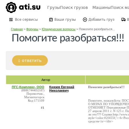
Грузы
Поиск грузов
Машины
Поиск м
Все сервисы
Ваши грузы
Добавить груз
Главная
>
Форумы
>
Юридические вопросы
>
Помогите разобраться...
Помогите разобраться!!!
ОТВЕТИТЬ
Автор
ПГС-Комплекс, ООО
Князев Евгений
Помогите разобраться!!!
(ИНН:7444052187)
Николаевич
Перевозчик ,
Магнитогорск
Код:171109
Помогите, пожалуйста: ПОС
О МЕРАХ ПО УПОРЯДОЧЕ
ОТМЕНЯЕТ Передвижные Пунк
#1
27 апреля 2011 г. N 125 г. 
ли это??? Ссылки:http://www.r
style='color:#2f455f;'><b>Р
средств</a></div>