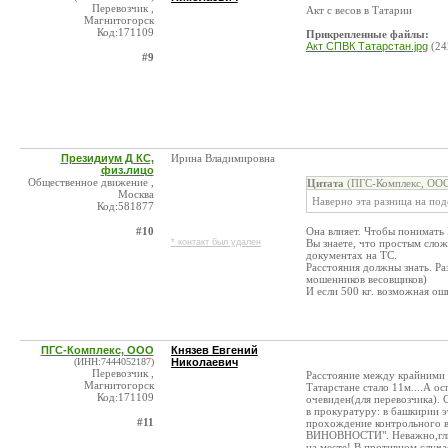
Перевозчик ,
Акт с весов в Татарии
Магнитогорск
Код:171109
Прикрепленные файлы:
Акт СПВК Татарстан.jpg
(24
#9
Президиум Д КС,
Ирина Владимировна
физ.лицо
Общественное движение ,
Цитата
(ПГС-Комплекс, ООО
Москва
Наверно эта разница на под
Код:581877
#10
Она влияет. Чтобы понимать
* контакт был удален
Вы знаете, что простым сло
документах на ТС.
Расстояния должны знать. Ра
мошенников весовщиков)
И если 500 кг. возможная ош
ПГС-Комплекс, ООО
Князев Евгений
(ИНН:7444052187)
Николаевич
Перевозчик ,
Расстояние между крайними о
Магнитогорск
Татарстане стало 11м....А о
Код:171109
очевиден(для перевозчика). 
в прокуратуру: в башкирии э
#11
прохождение контрольного в
ВИНОВНОСТИ". Неважно,глючат
на месте! В противном случ