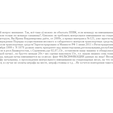
й вопрос внимание. Так, всё-таки а):можно ли объехать ППВК, если команду на взвешивание
ли только по команде гаишника?; б)можно ли требовать контрольное взвешивание на стаци
которую, Вы Ирина Владимировна даёте, от 2009г, а приказ минтранса №125, уже зарегис
верждении Порядка осуществления весового и габаритного контроля транспортных средств,
нтроля транспортных средств"Зарегистрировано в Минюсте РФ 1 июня 2011 г.Регистрац
тября 1999 г. N 1079 должно иметь приоритет над министерскими,региональными,республи
деле в респ.Башкортостан, с.Серменево,где 02,07,13г., остановили нашу машину и обнаруж
дой пачке) , по брутто меньше 20т.+ вес сцепки максимум 15т., т.е. нашли лишних семь тон
сегда, каждая пачка взвешивается на эл.весах: факт ФАЛЬСИФИКАЦИИ данных на лицо! Вес
Уфу начальнику, о прохождении контрольного взвешивания на стационарных весах, на что он
я, в случае не оплаты штрафа на месте, штраф.стоянка и т.д....Не хочется повторения таког