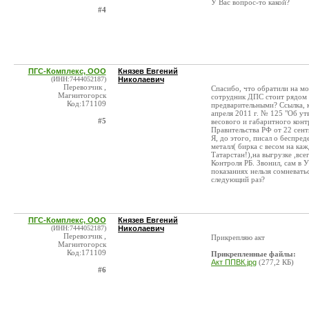
У Вас вопрос-то какой?
#4
ПГС-Комплекс, ООО
Князев Евгений
(ИНН:7444052187)
Николаевич
Перевозчик ,
Спасибо, что обратили на мо
Магнитогорск
сотрудник ДПС стоит рядом и
Код:171109
предварительными? Ссылка, 
апреля 2011 г. № 125 "Об ут
#5
весового и габаритного ко
Правительства РФ от 22 сен
Я, до этого, писал о беспре
металл( бирка с весом на каж
Татарстан!),на выгрузке ,в
Контроля РБ. Звонил, сам в 
показаниях нельзя сомневатьс
следующий раз?
ПГС-Комплекс, ООО
Князев Евгений
(ИНН:7444052187)
Николаевич
Перевозчик ,
Прикрепляю акт
Магнитогорск
Код:171109
Прикрепленные файлы:
Акт ППВК.jpg
(277,2 КБ)
#6