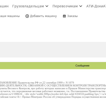
ашин
Грузовладельцам
Перевозчикам
АТИ-Доки
А
Ваши машины
Добавить машину
Заказы
Сообщение
ТАНОВЛЕНИЕ Правительства РФ от 22 сентября 1999 г. N 1079
НИЮ ДЕЯТЕЛЬНОСТИ, СВЯЗАННОЙ С ОСУЩЕСТВЛЕНИЕМ КОНТРОЛЯ ТРАНСПОРТН
ты Весового Контроля, про работу которых написано в Приказе Министерства транспорт
Получается, что передвижные весовые работают незаконно, т.к. Постановление Правительств
eferent.ru/1/188634 , <div style='width:300px;border-left:4px solid #2f455f;padding:5px;'><a hr
оссийская газета</b>: Приказ Минтранс России об утверждении Порядка осуществления весо