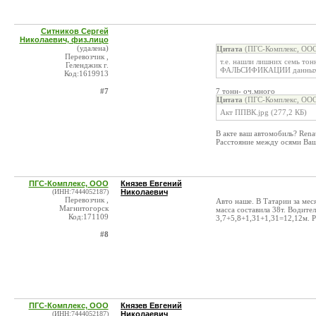
Ситников Сергей
Николаевич, физ.лицо
(удалена)
Цитата
(ПГС-Комплекс, ООО
Перевозчик ,
т.е. нашли лишних семь тонн
Геленджик г.
ФАЛЬСИФИКАЦИИ данных 
Код:1619913
#7
7 тонн- оч.много
Цитата
(ПГС-Комплекс, ООО
Акт ППВК.jpg (277,2 КБ)
В акте ваш автомобиль? Rena
Расстояние между осями Ваши
ПГС-Комплекс, ООО
Князев Евгений
(ИНН:7444052187)
Николаевич
Перевозчик ,
Авто наше. В Татарии за меся
Магнитогорск
масса составила 38т. Водите
Код:171109
3,7+5,8+1,31+1,31=12,12м. Р
#8
ПГС-Комплекс, ООО
Князев Евгений
(ИНН:7444052187)
Николаевич