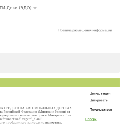
ТИ-Доки (ЭДО)
Правила размещения информации
Цитир. выдел.
Цитировать
ЫХ СРЕДСТВ НА АВТОМОБИЛЬНЫХ ДОРОГАХ
Пожаловаться
а Российской Федерации (Минтранс России) от
а юридически сильнее, чем приказ Минтранса. Так
ef='undefined' target='_blank'
Наверх
вого и габаритного контроля транспортных