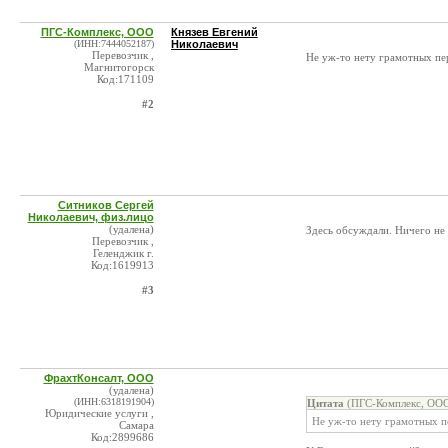
ПГС-Комплекс, ООО
Князев Евгений
(ИНН:7444052187)
Николаевич
Перевозчик ,
Не уж-то нету грамотных пе
Магнитогорск
Код:171109
#2
Ситников Сергей
Николаевич, физ.лицо
(удалена)
Здесь обсуждали. Ничего не 
Перевозчик ,
Геленджик г.
Код:1619913
#3
ФрахтКонсалт, ООО
(удалена)
(ИНН:6318191904)
Цитата
(ПГС-Комплекс, ООО
Юридические услуги ,
Не уж-то нету грамотных п
Самара
Код:2899686