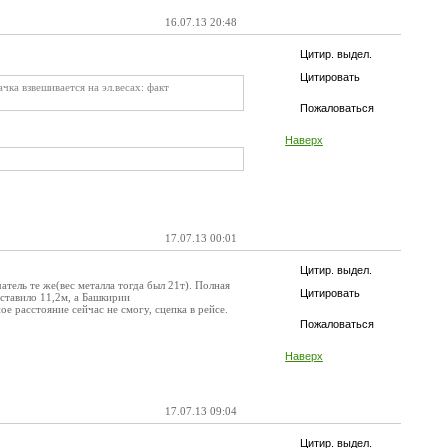
16.07.13 20:48
Цитир. выдел.
Цитировать
чка взвешивается на эл.весах: факт
Пожаловаться
Наверх
17.07.13 00:01
Цитир. выдел.
атель те же(вес металла тогда был 21т). Полная
Цитировать
оставило 11,2м, а Башкирии
е расстояние сейчас не смогу, сцепка в рейсе.
Пожаловаться
Наверх
17.07.13 09:04
Цитир. выдел.