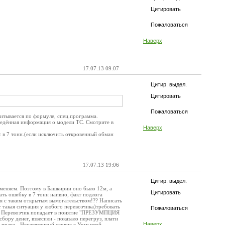
Цитировать
Пожаловаться
Наверх
17.07.13 09:07
Цитир. выдел.
Цитировать
Пожаловаться
читывается по формуле, спец.программа.
ведённая информация о модели ТС. Смотрите в
Наверх
с в 7 тонн.(если исключить откровенный обман
17.07.13 19:06
Цитир. выдел.
 меняем. Поэтому в Башкирии оно было 12м, а
Цитировать
ать ошибку в 7 тонн наивно, факт подлога
ься с таким открытым вымогательством!?? Написать
т такая ситуация у любого перевозчика)требовать
Пожаловаться
25 Перевозчик попадает в понятие "ПРЕЗУМПЦИЯ
ру денег, взвесили - показало перегруз, плати
Наверх
 права - Ненавязчивый сервис с Ухмылкой