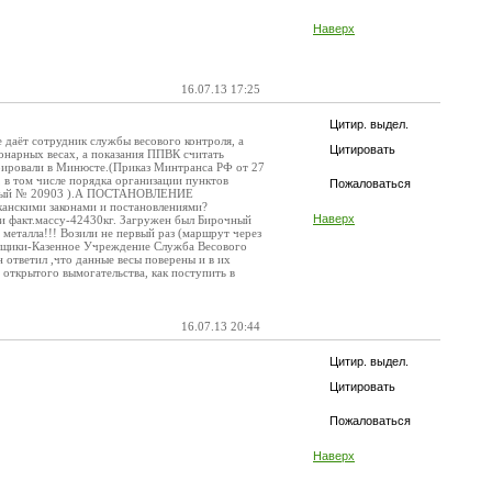
Наверх
16.07.13 17:25
Цитир. выдел.
 даёт сотрудник службы весового контроля, а
Цитировать
онарных весах, а показания ППВК считать
трировали в Минюсте.(Приказ Минтранса РФ от 27
 в том числе порядка организации пунктов
Пожаловаться
ионный № 20903 ).А ПОСТАНОВЛЕНИЕ
канскими законами и постановлениями?
Наверх
или факт.массу-42430кг. Загружен был Бирочный
н металла!!! Возили не первый раз (маршрут через
овщики-Казенное Учреждение Служба Весового
 ответил ,что данные весы поверены и в их
о открытого вымогательства, как поступить в
16.07.13 20:44
Цитир. выдел.
Цитировать
Пожаловаться
Наверх