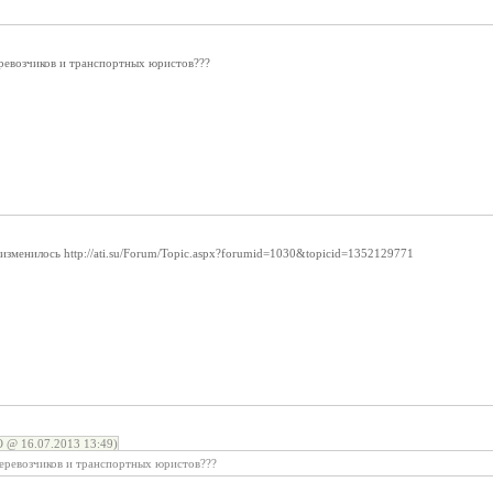
ревозчиков и транспортных юристов???
изменилось http://ati.su/Forum/Topic.aspx?forumid=1030&topicid=1352129771
 @ 16.07.2013 13:49)
еревозчиков и транспортных юристов???