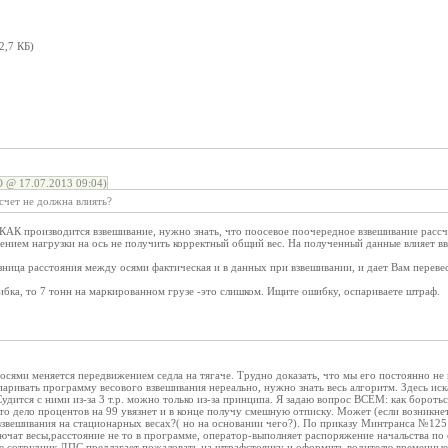
2,7 КБ)
 @ 17.07.2013 09:04)
счет не должна влиять?
 КАК производится взвешивание, нужно знать, что поосевое поочередное взвешивание расс
жением нагрузки на ось не получить корректный общий вес. На полученный данные влияет в
зница расстояния между осями фактическая и в данных при взвешивании, и дает Вам переве
ибка, то 7 тонн на маркированном грузе -это слишком. Ищите ошибку, оспариваете штраф.
сями меняется передвижением седла на тягаче. Трудно доказать, что мы его постоянно не
спаривать программу весового взвешивания нереально, нужно знать весь алгоритм. Здесь иск
Судится с ними из-за 3 т.р. можно только из-за принципа. Я задаю вопрос ВСЕМ: как борот
то дело процентов на 99 увязнет и в конце получу смешную отписку. Может (если возникне
звешивания на стационарных весах?( но на основании чего?). По приказу Минтранса №1
 весы,расстояние не то в программе, оператор-выполняет распоряжение начальства по сбо
ае сотрудник ДПС предлагает пожаловать на штрафстоянку и оформить водителю временные