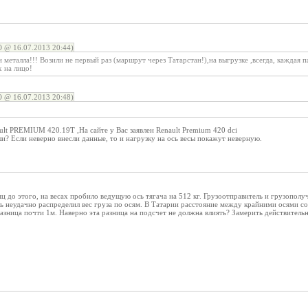
 @ 16.07.2013 20:44)
 металла!!! Возили не первый раз (маршрут через Татарстан!),на выгрузке ,всегда, каждая па
на лицо!
 @ 16.07.2013 20:48)
ult PREMIUM 420.19T ,На сайте у Вас заявлен Renault Premium 420 dсi
? Если неверно внесли данные, то и нагрузку на ось весы покажут неверную.
ц до этого, на весах пробило ведущую ось тягача на 512 кг. Грузоотправитель и грузополуч
ль неудачно распределил вес груза по осям. В Татарии расстояние между крайними осями с
азница почти 1м. Наверно эта разница на подсчет не должна влиять? Замерить действительно