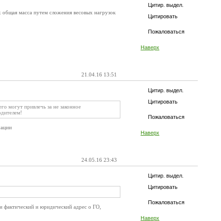
Цитир. выдел.
ах общая масса путем сложения весовых нагрузок
Цитировать
Пожаловаться
Наверх
21.04.16 13:51
Цитир. выдел.
Цитировать
его могут привлечь за не законное
одителем!
Пожаловаться
уации
Наверх
24.05.16 23:43
Цитир. выдел.
Цитировать
Пожаловаться
 и фактический и юридический адрес о ГО,
Наверх