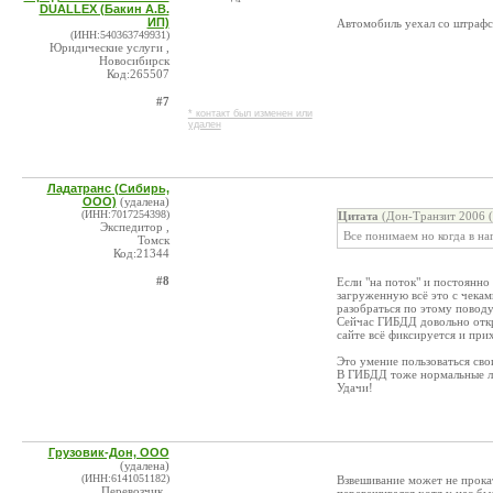
DUALLEX (Бакин А.В.
ИП)
Автомобиль уехал со штрафст
(ИНН:540363749931)
Юридические услуги ,
Новосибирск
Код:265507
#7
* контакт был изменен или
удален
Ладатранс (Сибирь,
ООО)
(удалена)
(ИНН:7017254398)
Цитата
(Дон-Транзит 2006 (
Экспедитор ,
Все понимаем но когда в на
Томск
Код:21344
#8
Если "на поток" и постоянно
загруженную всё это с чекам
разобраться по этому поводу
Сейчас ГИБДД довольно откр
сайте всё фиксируется и при
Это умение пользоваться сво
В ГИБДД тоже нормальные лю
Удачи!
Грузовик-Дон, ООО
(удалена)
(ИНН:6141051182)
Взвешивание может не прокат
Перевозчик ,