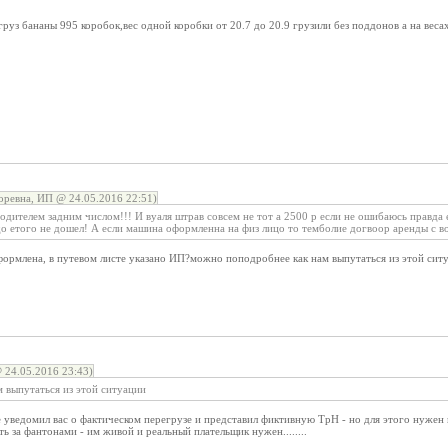
руз бананы 995 коробок,вес одной коробки от 20.7 до 20.9 грузили без поддонов а на вес
ревна, ИП @ 24.05.2016 22:51)
одителем задним числом!!! И вуаля штрав совсем не тот а 2500 р если не ошибаюсь правда 
до етого не дошел! А если машина оформленна на физ лицо то темболие догвоор аренды с в
формлена, в путевом листе указано ИП?можно поподробнее как нам выпутаться из этой сит
24.05.2016 23:43)
 выпутаться из этой ситуации
 уведомил вас о фактическом перегрузе и представил фиктивную ТрН - но для этого нужен
ь за фантонами - им живой и реальный плательщик нужен........