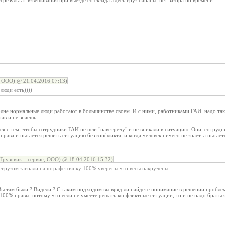
 результат взвешивания при выезде со склада.Здесь груз бананы, нет зазора по времени.
 ООО) @ 21.04.2016 07:13)
юди есть))))
лне нормальные люди работают в большинстве своем. И с ними, работниками ГАИ, надо такж
ав и не знаешь.
лся с тем, чтобы сотрудники ГАИ не шли "навстречу" и не вникали в ситуацию. Они, сотрудн
 права и пытается решить ситуацию без конфликта, и когда человек ничего не знает, а пытает
Грузовик – сервис, ООО) @ 18.04.2016 15:32)
егрузом загнали на штрафстоянку 100% уверены что весы накручены.
Вы там были ? Видели ? С таким подходом вы вряд ли найдете понимание в решении пробле
 100% правы, потому что если не умеете решать конфликтные ситуации, то и не надо братьс