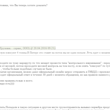
оянки, что Вы теперь хотите доказать?
Грузовик – сервис, ООО) @ 20.04.2016 09:21)
глую плюсуют 4 тонны.В Питере это ставят на поток мы не одни попали .Речь идет о мошен
 ходите по тому маршруту-то что мешает провести типа "контрольного взвешивания" : пере
и от весовой, потом проходите весовой контроль на том посту, если опять "плюсуют"-то ту
 , чтобы больше подобных случаев не было.
ытая организация, можно даже официальный онлайн запрос отправить в ГИБДД с приложе
ходит официальный ответ в течение 30 дней с момента обращения, но как правило-намного 
ими правами,только и всего.
ди есть))))
ить.Попадали в такую ситуацию в другом месте грузоотправитель вызывал сюрвейра предст