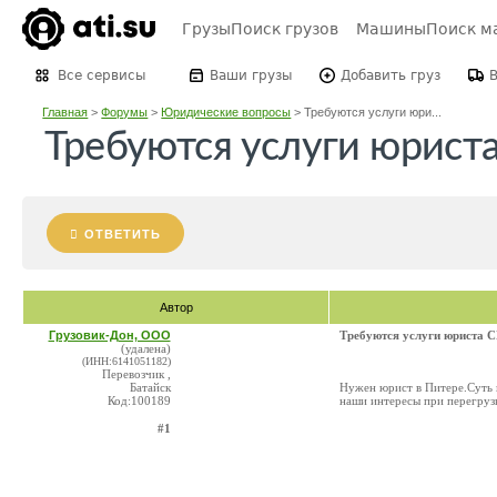
Грузы
Поиск грузов
Машины
Поиск м
Все сервисы
Ваши грузы
Добавить груз
Главная
>
Форумы
>
Юридические вопросы
>
Требуются услуги юри...
Требуются услуги юрист
ОТВЕТИТЬ
Автор
Грузовик-Дон, ООО
Требуются услуги юриста 
(удалена)
(ИНН:6141051182)
Перевозчик ,
Батайск
Нужен юрист в Питере.Суть 
Код:100189
наши интересы при перегруз
#1