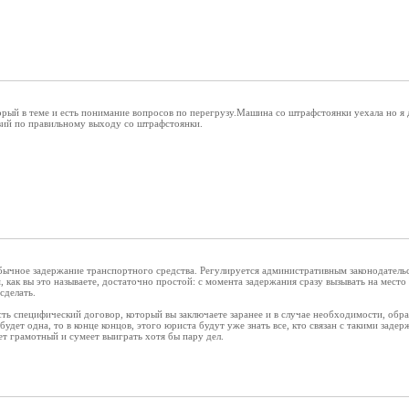
рый в теме и есть понимание вопросов по перегрузу.Машина со штрафстоянки уехала но я 
вий по правильному выходу со штрафстоянки.
обычное задержание транспортного средства. Регулируется административным законодатель
 как вы это называете, достаточно простой: с момента задержания сразу вызывать на место
сделать.
сть специфический договор, который вы заключаете заранее и в случае необходимости, обра
удет одна, то в конце концов, этого юриста будут уже знать все, кто связан с такими заде
ет грамотный и сумеет выиграть хотя бы пару дел.