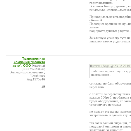
горит желанием.
Все хотят быстро, дешево, в 
печальным...спешка...высокая
Приходилось возить подобны
обычной.
Последнее время не вожу...н
халяву,
под простодушных рядятся...м
За хлипкую упаковку тута не
упаковку такого рода товара.
Транспортная
компания "Планета
авто", ООО
(удалена)
Цитата
(Вадо @ 23.08.2010 
(ИНН:7453238830)
Либо.как вариант..пусть гр
Экспедитор-перевозчик ,
настраивают...
Челябинск
Код:1975246
согласна. но блин оборудова
#9
нереально.
с оплатой за перевозку таки
каждые 500руб. проблема в т
будет оборудование, по заявк
тоже ничего не сказал.
по поводу страховки-конечно 
застраховать. в данном случа
так вот в данной ситуации, с
подумает? они хотят и дешев
желательно за наш счет...