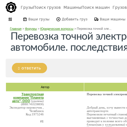
Грузы
Поиск грузов
Машины
Поиск машин
Грузо
Ваши грузы
Добавить груз
Ваши машины
Главная
>
Форумы
>
Юридические вопросы
>
Перевозка точной эле...
Перевозка точной электр
автомобиле. последствия
ОТВЕТИТЬ
Автор
Транспортная
Перевозка точной электрон
компания "Планета
авто", ООО
(удалена)
(ИНН:7453238830)
Экспедитор-перевозчик ,
Добрый день, хочу вынести 
Челябинск
автотранспорте.
Код:1975246
Перевозили печатный станок(
выставляемых с точностью д
приводит к поломке всего об
#1
блоках(как у холодильника) 