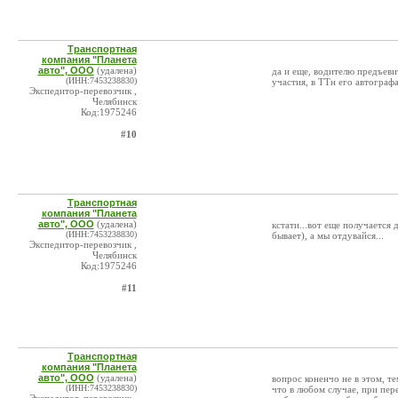
Транспортная
компания "Планета
авто", ООО
(удалена)
да и еще, водителю предъевит
(ИНН:7453238830)
участия, в ТТн его автографа 
Экспедитор-перевозчик ,
Челябинск
Код:1975246
#10
Транспортная
компания "Планета
авто", ООО
(удалена)
кстати...вот еще получается 
(ИНН:7453238830)
бывает), а мы отдувайся...
Экспедитор-перевозчик ,
Челябинск
Код:1975246
#11
Транспортная
компания "Планета
авто", ООО
(удалена)
вопрос коненчо не в этом, те
(ИНН:7453238830)
что в любом случае, при пер