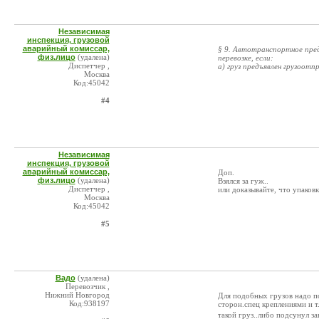
Независимая
инспекция, грузовой
аварийный комиссар,
§ 9. Автотранспортное пред
физ.лицо
(удалена)
перевозке, если:
Диспетчер ,
а) груз предъявлен грузоот
Москва
Код:45042
#4
Независимая
инспекция, грузовой
аварийный комиссар,
Доп.
физ.лицо
(удалена)
Взялся за гуж..
Диспетчер ,
или доказывайте, что упаковк
Москва
Код:45042
#5
Вадо
(удалена)
Перевозчик ,
Нижний Новгород
Для подобных грузов надо по
Код:938197
сторон.спец креплениями и т
такой груз..либо подсунул з