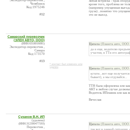
Экспедитор-перевозчик ,
любая встряска - брак оборуд
Челябинск
кроме того, проблема не толь
Код:1975246
(например упущенная выгода
груза)...понятно что упущен
#12
это не выход.
Самарский перевозчик
(ЭЛЕН АВТО, ООО)
(ИНН:6318016081)
Цитата
(Планета авто, ООО 
Экспедитор-перевозчик ,
да и еще, водителю предъеви
Самара
участия, в ТТн его автографа
Код:173570
#13
* контакт был изменен или
удален
Цитата
(Планета авто, ООО 
кстати...вот еще получается
бывает), а мы отдувайся...
ТТН была оформлена или как 
АКТ в любом случае должны 
Водитель ИПешник или как в
Вячеслав
Суханов В.Н. ИП
(удалена)
(ИНН:312300477593)
Цитата
(Планета авто, ООО 
Перевозчик ,
так вот в данной ситуации, 