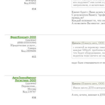
Белгород
кто подумает? они хотят и 
Код:65662
завтраховали, и желательно з
#14
Клиент будет с Вами делать т
С результатом Вашего "профе
правда,ли?
Каждый пожинает то, что сеет
А позволяете Вы многое...вот
ФрахтКонсалт, ООО
(удалена)
(ИНН:6318191904)
Цитата
(Планета авто, ООО 
Юридические услуги ,
с оплатой за перевозку так
Самара
каждые 500руб. проблема в 
Код:2899686
что будет оборудование, по 
водитель тоже ничего не ска
#15
надо было отказываться от п
АвтоТехноИмпорт
Логистика, ООО
(удалена)
Цитата
(Планета авто, ООО 
Перевозчик ,
Имело место ДТП в котором
Москва
Код:239787
А кто, кстати, виноват в ДТП
#16