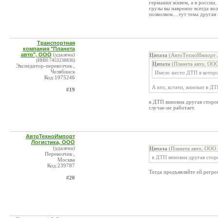
германии живем, а в россии. 
грузы вы навреное всегда во
позволяем....тут тема другая
Транспортная
компания "Планета
авто", ООО
(удалена)
Цитата
(АвтоТехноИмпорт Л
(ИНН:7453238830)
Цитата
(Планета авто, ООО
Экспедитор-перевозчик ,
Челябинск
Имело место ДТП в которо
Код:1975246
А кто, кстати, виноват в Д
#19
в ДТП виновна другая сторон
случае-не работает.
АвтоТехноИмпорт
Логистика, ООО
(удалена)
Цитата
(Планета авто, ООО 
Перевозчик ,
в ДТП виновна другая стор
Москва
Код:239787
Тогда предъявляйте ей регре
#20