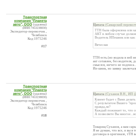
Транспортная
компания "Планета
авто", ООО
(удалена)
Цитата
(Самарский перевозч
(ИНН:7453238830)
ТТН была оформлена или ка
Экспедитор-перевозчик ,
АКТ в любом случае должны
Челябинск
Водитель ИПешник или как 
Код:1975246
Вячеслав
#17
ТТН-есть.(но водила в ней не
акт сотавлен, без водителя, 
смыслся, ничего не подписа..
Ип-шник, но заявку заключал
Транспортная
компания "Планета
авто", ООО
(удалена)
Цитата
(Суханов В.Н., ИП @
(ИНН:7453238830)
Клиент будет с Вами делать 
Экспедитор-перевозчик ,
С результатом Вашего "про
Челябинск
правда,ли?
Код:1975246
Каждый пожинает то, что сее
А позволяете Вы многое...во
#18
Товарищ Суханов, а вам сарка
Я не думаю, что все, и вы в 
договора в оригинале, тТН 