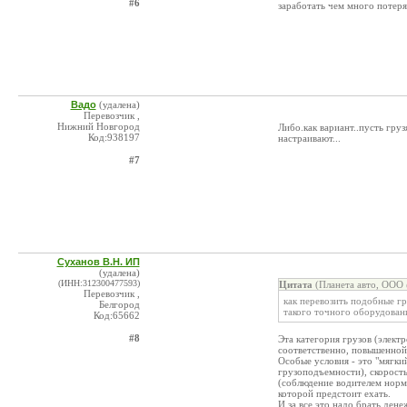
#6
заработать чем много потеря
Вадо
(удалена)
Перевозчик ,
Нижний Новгород
Либо.как вариант..пусть гру
Код:938197
настраивают...
#7
Суханов В.Н. ИП
(удалена)
(ИНН:312300477593)
Цитата
(Планета авто, ООО 
Перевозчик ,
как перевозить подобные г
Белгород
такого точного оборудован
Код:65662
#8
Эта категория грузов (элект
соответственно, повышенной 
Особые условия - это "мягки
грузоподъемности), скорост
(соблюдение водителем норм
которой предстоит ехать.
И за все это надо брать дене