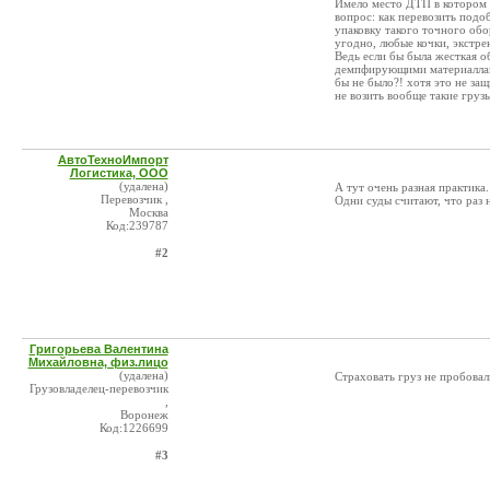
Имело место ДТП в котором 
вопрос: как перевозить подо
упаковку такого точного обо
угодно, любые кочки, экстре
Ведь если бы была жесткая 
демпфирующими материаллами
бы не было?! хотя это не защ
не возить вообще такие груз
АвтоТехноИмпорт
Логистика, ООО
(удалена)
А тут очень разная практика.
Перевозчик ,
Одни суды считают, что раз 
Москва
Код:239787
#2
Григорьева Валентина
Михайловна, физ.лицо
(удалена)
Страховать груз не пробовал
Грузовладелец-перевозчик
,
Воронеж
Код:1226699
#3